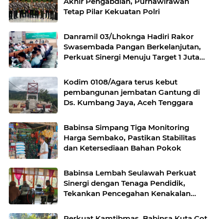
Akhir Pengabdian, Purnawirawan
Tetap Pilar Kekuatan Polri
Danramil 03/Lhoknga Hadiri Rakor
Swasembada Pangan Berkelanjutan,
Perkuat Sinergi Menuju Target 1 Juta
Hektare
Kodim 0108/Agara terus kebut
pembangunan jembatan Gantung di
Ds. Kumbang Jaya, Aceh Tenggara
Babinsa Simpang Tiga Monitoring
Harga Sembako, Pastikan Stabilitas
dan Ketersediaan Bahan Pokok
Babinsa Lembah Seulawah Perkuat
Sinergi dengan Tenaga Pendidik,
Tekankan Pencegahan Kenakalan
Remaja dan Bahaya Narkoba
Perkuat Kamtibmas, Babinsa Kuta Cot