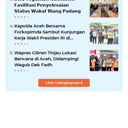
𝗙𝗮𝘀𝗶𝗹𝗶𝘁𝗮𝘀𝗶 𝗣𝗲𝗻𝘆𝗲𝗹𝗲𝘀𝗮𝗶𝗮𝗻
𝗦𝘁𝗮𝘁𝘂𝘀 𝗪𝗮𝗸𝗮𝗳 𝗕𝗹𝗮𝗻𝗴 𝗣𝗮𝗱𝗮𝗻𝗴
Kapolda Aceh Bersama
Forkopimda Sambut Kunjungan
Kerja Wakil Presiden RI di
Kabupaten Bireuen
Wapres Gibran Tinjau Lokasi
Bencana di Aceh, Didampingi
Wagub Dek Fadh
Lihat Selengkapnya