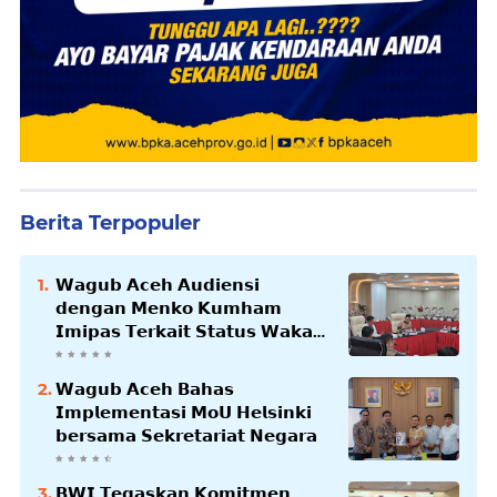
Berita Terpopuler
𝗪𝗮𝗴𝘂𝗯 𝗔𝗰𝗲𝗵 𝗔𝘂𝗱𝗶𝗲𝗻𝘀𝗶
𝗱𝗲𝗻𝗴𝗮𝗻 𝗠𝗲𝗻𝗸𝗼 𝗞𝘂𝗺𝗵𝗮𝗺
𝗜𝗺𝗶𝗽𝗮𝘀 𝗧𝗲𝗿𝗸𝗮𝗶𝘁 𝗦𝘁𝗮𝘁𝘂𝘀 𝗪𝗮𝗸𝗮𝗳
𝗕𝗹𝗮𝗻𝗴𝗽𝗮𝗱𝗮𝗻𝗴
𝗪𝗮𝗴𝘂𝗯 𝗔𝗰𝗲𝗵 𝗕𝗮𝗵𝗮𝘀
𝗜𝗺𝗽𝗹𝗲𝗺𝗲𝗻𝘁𝗮𝘀𝗶 𝗠𝗼𝗨 𝗛𝗲𝗹𝘀𝗶𝗻𝗸𝗶
𝗯𝗲𝗿𝘀𝗮𝗺𝗮 𝗦𝗲𝗸𝗿𝗲𝘁𝗮𝗿𝗶𝗮𝘁 𝗡𝗲𝗴𝗮𝗿𝗮
𝗕𝗪𝗜 𝗧𝗲𝗴𝗮𝘀𝗸𝗮𝗻 𝗞𝗼𝗺𝗶𝘁𝗺𝗲𝗻