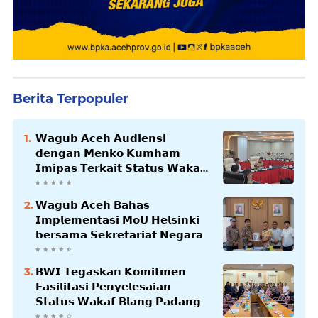
Berita Terpopuler
𝗪𝗮𝗴𝘂𝗯 𝗔𝗰𝗲𝗵 𝗔𝘂𝗱𝗶𝗲𝗻𝘀𝗶
𝗱𝗲𝗻𝗴𝗮𝗻 𝗠𝗲𝗻𝗸𝗼 𝗞𝘂𝗺𝗵𝗮𝗺
𝗜𝗺𝗶𝗽𝗮𝘀 𝗧𝗲𝗿𝗸𝗮𝗶𝘁 𝗦𝘁𝗮𝘁𝘂𝘀 𝗪𝗮𝗸𝗮𝗳
𝗕𝗹𝗮𝗻𝗴𝗽𝗮𝗱𝗮𝗻𝗴
𝗪𝗮𝗴𝘂𝗯 𝗔𝗰𝗲𝗵 𝗕𝗮𝗵𝗮𝘀
𝗜𝗺𝗽𝗹𝗲𝗺𝗲𝗻𝘁𝗮𝘀𝗶 𝗠𝗼𝗨 𝗛𝗲𝗹𝘀𝗶𝗻𝗸𝗶
𝗯𝗲𝗿𝘀𝗮𝗺𝗮 𝗦𝗲𝗸𝗿𝗲𝘁𝗮𝗿𝗶𝗮𝘁 𝗡𝗲𝗴𝗮𝗿𝗮
𝗕𝗪𝗜 𝗧𝗲𝗴𝗮𝘀𝗸𝗮𝗻 𝗞𝗼𝗺𝗶𝘁𝗺𝗲𝗻
𝗙𝗮𝘀𝗶𝗹𝗶𝘁𝗮𝘀𝗶 𝗣𝗲𝗻𝘆𝗲𝗹𝗲𝘀𝗮𝗶𝗮𝗻
𝗦𝘁𝗮𝘁𝘂𝘀 𝗪𝗮𝗸𝗮𝗳 𝗕𝗹𝗮𝗻𝗴 𝗣𝗮𝗱𝗮𝗻𝗴