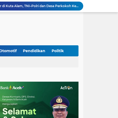
Silaturahmi Lintas Sektor di Kuta Alam, TNI–Polri dan Desa Perkokoh Kebersamaan
Babinsa Peukan Bada Hadiri Rapat Lanjutan HUT RI ke-81, Perkuat Sinergi Lintas Sektor
jid Raya Gelar Acara Lepas Sambut Danramil
Dukung Generasi Sehat, Babinsa Seulimeum Dampingi Imunisasi Campak di Tanoh Abee
Di Pinggir Sawah, Babinsa Lhoong Pererat Kedekatan dengan Masyarakat Desa Gle Bruek
Kapolda Aceh Bersama Forkopimda Sambut Kunjungan Kerja Wakil Presiden RI di Kabupaten Bireuen
Kapolda Aceh Dampingi Wakil Presiden RI Tinjau Hasil Rehabilitasi dan Rekonstruksi Pascabencana di Desa Kendawi, Gayo Lues
Kapolda Aceh dan Forkopimda Dampingi Kunjungan Kerja Wakil Presiden RI Gibran Rakabuming Raka di Aceh Tengah
Otomotif
Pendidikan
Politik
Kak Na Promosi Wisata Surfing dan Hadiri Perayaan HUT 53 tahun BAS Simeulue
HUT ke-53 Bank Aceh: Momentum Memperkuat Amanah, Menumbuhkan Keberkahan Bagi Aceh