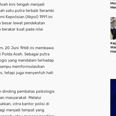
Mo
 Aceh kini tengah menjadi
Me
lah satu putra terbaik Serambi
Me
Keb
i Kepolisian (Akpol) 1991 ini
 besar lewat pendekatan
berakar kuat pada nilai
Kap
Wak
lam, 20 Juni 1968 ini membawa
Has
i Polda Aceh. Sebagai putra
Rek
Pas
logis yang mendalam terhadap
Ken
a mampu memformulasikan
s, tetapi juga menyentuh hati
an dinding pembatas psikologis
an masyarakat. Melalui
kkan, citra kantor polisi di
 lagi menjadi tempat yang