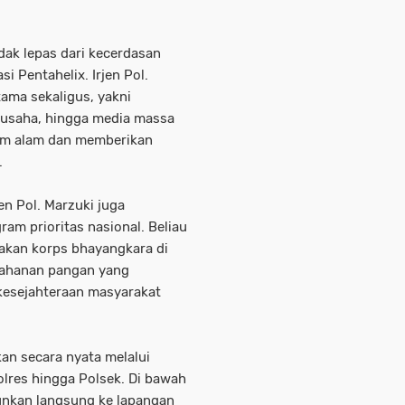
idak lepas dari kecerdasan
i Pentahelix. Irjen Pol.
ama sekaligus, yakni
 usaha, hingga media massa
em alam dan memberikan
.
en Pol. Marzuki juga
ram prioritas nasional. Beliau
akan korps bhayangkara di
ahanan pangan yang
kesejahteraan masyarakat
an secara nyata melalui
Polres hingga Polsek. Di bawah
rjunkan langsung ke lapangan