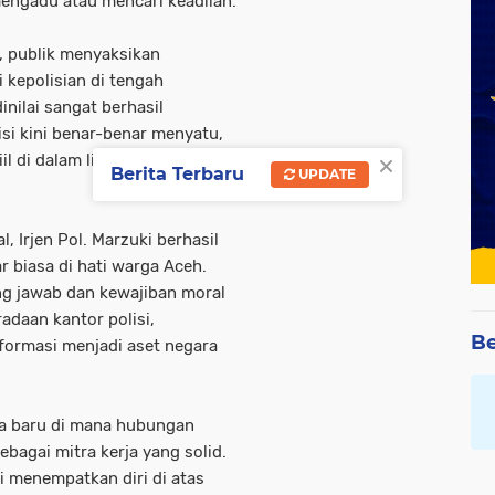
engadu atau mencari keadilan.
, publik menyaksikan
 kepolisian di tengah
inilai sangat berhasil
si kini benar-benar menyatu,
×
il di dalam lingkungan
Berita Terbaru
UPDATE
, Irjen Pol. Marzuki berhasil
 biasa di hati warga Aceh.
ung jawab dan kewajiban moral
adaan kantor polisi,
Be
formasi menjadi aset negara
gma baru di mana hubungan
ebagai mitra kerja yang solid.
gi menempatkan diri di atas