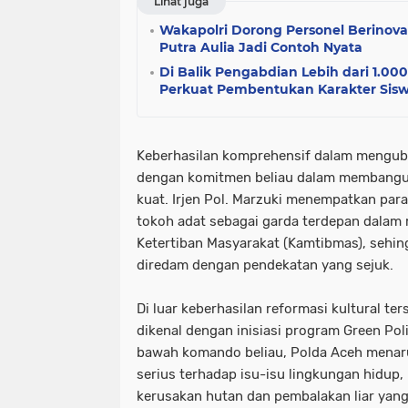
Lihat juga
Wakapolri Dorong Personel Berinov
Putra Aulia Jadi Contoh Nyata
Di Balik Pengabdian Lebih dari 1.000
Perkuat Pembentukan Karakter Sisw
​Keberhasilan komprehensif dalam mengubah
dengan komitmen beliau dalam membangun
kuat. Irjen Pol. Marzuki menempatkan par
tokoh adat sebagai garda terdepan dala
Ketertiban Masyarakat (Kamtibmas), sehin
diredam dengan pendekatan yang sejuk.
​Di luar keberhasilan reformasi kultural ter
dikenal dengan inisiasi program Green Poli
bawah komando beliau, Polda Aceh menar
serius terhadap isu-isu lingkungan hidu
kerusakan hutan dan pembalakan liar yan