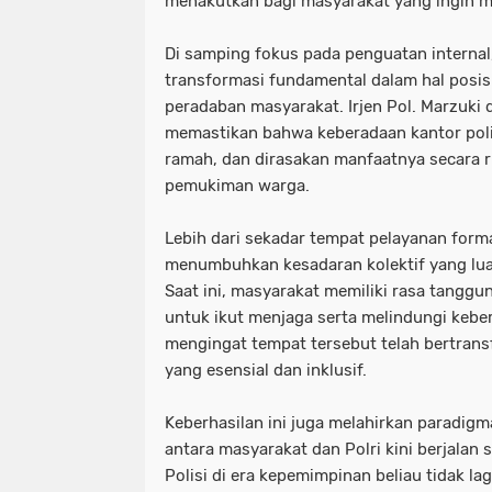
menakutkan bagi masyarakat yang ingin m
​Di samping fokus pada penguatan internal
transformasi fundamental dalam hal posisi
peradaban masyarakat. Irjen Pol. Marzuki d
memastikan bahwa keberadaan kantor poli
ramah, dan dirasakan manfaatnya secara ri
pemukiman warga.
​Lebih dari sekadar tempat pelayanan formal
menumbuhkan kesadaran kolektif yang luar
Saat ini, masyarakat memiliki rasa tangg
untuk ikut menjaga serta melindungi keber
mengingat tempat tersebut telah bertrans
yang esensial dan inklusif.
​Keberhasilan ini juga melahirkan paradi
antara masyarakat dan Polri kini berjalan s
Polisi di era kepemimpinan beliau tidak la