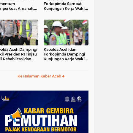
mentum
Forkopimda Sambut
mperkuat Amanah,
Kunjungan Kerja Wakil
numbuhkan
Presiden RI di
erkahan Bagi Aceh
Kabupaten Bireuen
olda Aceh Dampingi
Kapolda Aceh dan
il Presiden RI Tinjau
Forkopimda Dampingi
il Rehabilitasi dan
Kunjungan Kerja Wakil
onstruksi
Presiden RI Gibran
cabencana di Desa
Rakabuming Raka di
dawi, Gayo Lues
Aceh Tengah
Ke Halaman Kabar Aceh