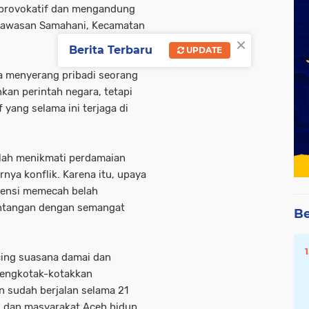
t provokatif dan mengandung
i kawasan Samahani, Kecamatan
×
Berita Terbaru
UPDATE
a menyerang pribadi seorang
kan perintah negara, tetapi
yang selama ini terjaga di
lah menikmati perdamaian
rnya konflik. Karena itu, upaya
tensi memecah belah
tentangan dengan semangat
Be
ing suasana damai dan
mengkotak-kotakkan
 sudah berjalan selama 21
, dan masyarakat Aceh hidup