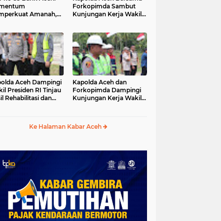
mentum
Forkopimda Sambut
mperkuat Amanah,
Kunjungan Kerja Wakil
numbuhkan
Presiden RI di
erkahan Bagi Aceh
Kabupaten Bireuen
olda Aceh Dampingi
Kapolda Aceh dan
il Presiden RI Tinjau
Forkopimda Dampingi
il Rehabilitasi dan
Kunjungan Kerja Wakil
onstruksi
Presiden RI Gibran
cabencana di Desa
Rakabuming Raka di
dawi, Gayo Lues
Aceh Tengah
Ke Halaman Kabar Aceh