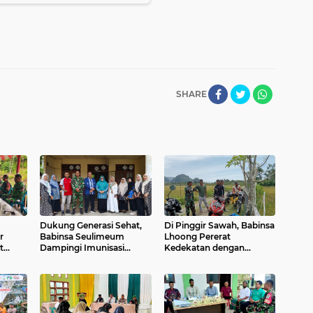
SHARE
Dukung Generasi Sehat,
Di Pinggir Sawah, Babinsa
r
Babinsa Seulimeum
Lhoong Pererat
t
Dampingi Imunisasi
Kedekatan dengan
Campak di Tanoh Abee
Masyarakat Desa Gle
Bruek