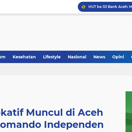
Anggota Koramil 05/Mes
um
Kesehatan
Lifestyle
Nasional
News
Opini
katif Muncul di Aceh
 Komando Independen