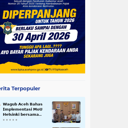
rita Terpopuler
𝗪𝗮𝗴𝘂𝗯 𝗔𝗰𝗲𝗵 𝗕𝗮𝗵𝗮𝘀
𝗜𝗺𝗽𝗹𝗲𝗺𝗲𝗻𝘁𝗮𝘀𝗶 𝗠𝗼𝗨
𝗛𝗲𝗹𝘀𝗶𝗻𝗸𝗶 𝗯𝗲𝗿𝘀𝗮𝗺𝗮
𝗦𝗲𝗸𝗿𝗲𝘁𝗮𝗿𝗶𝗮𝘁 𝗡𝗲𝗴𝗮𝗿𝗮