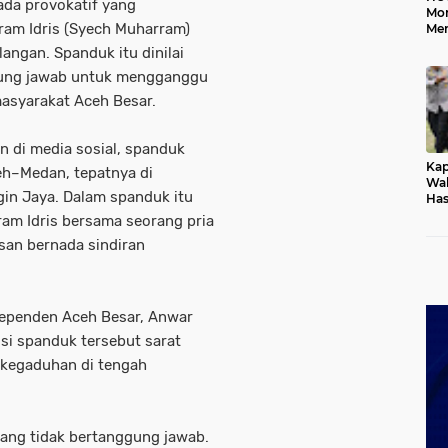
da provokatif yang
Mo
am Idris (Syech Muharram)
Me
Me
angan. Spanduk itu dinilai
Keb
ggung jawab untuk mengganggu
asyarakat Aceh Besar.
n di media sosial, spanduk
Kap
eh–Medan, tepatnya di
Wak
in Jaya. Dalam spanduk itu
Has
Rek
ram Idris bersama seorang pria
Pas
san bernada sindiran
Ken
dependen Aceh Besar, Anwar
isi spanduk tersebut sarat
 kegaduhan di tengah
yang tidak bertanggung jawab.