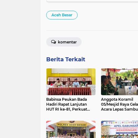
Aceh Besar
komentar
Berita Terkait
Babinsa Peukan Bada
Anggota Koramil
Hadiri Rapat Lanjutan
05/Mesjid Raya Gela
HUT RI ke-81, Perkuat
Acara Lepas Sambu
Sinergi Lintas Sektor
Danramil