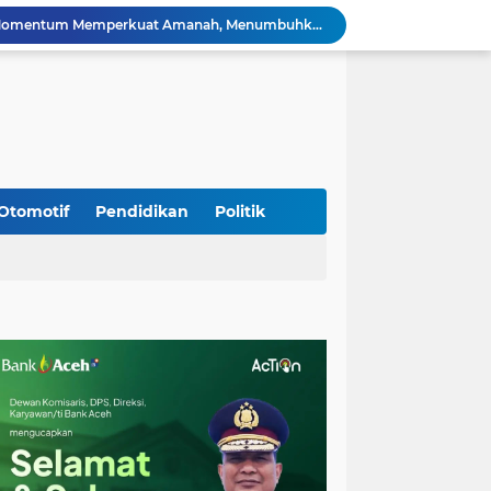
HUT ke-53 Bank Aceh: Momentum Memperkuat Amanah, Menumbuhkan Keberkahan Bagi Aceh
Silaturahmi Lintas Sektor di Kuta Alam, TNI–Polri dan Desa Perkokoh Kebersamaan
Babinsa Peukan Bada Hadiri Rapat Lanjutan HUT RI ke-81, Perkuat Sinergi Lintas Sektor
jid Raya Gelar Acara Lepas Sambut Danramil
Dukung Generasi Sehat, Babinsa Seulimeum Dampingi Imunisasi Campak di Tanoh Abee
Di Pinggir Sawah, Babinsa Lhoong Pererat Kedekatan dengan Masyarakat Desa Gle Bruek
Kapolda Aceh Bersama Forkopimda Sambut Kunjungan Kerja Wakil Presiden RI di Kabupaten Bireuen
Kapolda Aceh Dampingi Wakil Presiden RI Tinjau Hasil Rehabilitasi dan Rekonstruksi Pascabencana di Desa Kendawi, Gayo Lues
Otomotif
Pendidikan
Politik
Kapolda Aceh dan Forkopimda Dampingi Kunjungan Kerja Wakil Presiden RI Gibran Rakabuming Raka di Aceh Tengah
Kak Na Promosi Wisata Surfing dan Hadiri Perayaan HUT 53 tahun BAS Simeulue