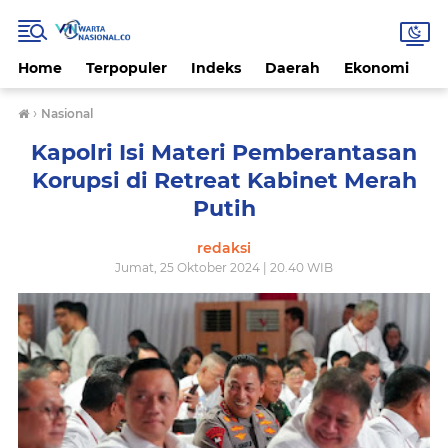
Home
Terpopuler
Indeks
Daerah
Ekonomi
H
›
Nasional
Kapolri Isi Materi Pemberantasan
Korupsi di Retreat Kabinet Merah
Putih
redaksi
Jumat, 25 Oktober 2024 | 20.40 WIB