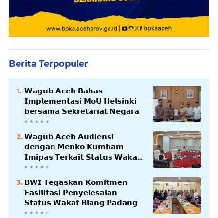
Berita Terpopuler
𝗪𝗮𝗴𝘂𝗯 𝗔𝗰𝗲𝗵 𝗕𝗮𝗵𝗮𝘀
𝗜𝗺𝗽𝗹𝗲𝗺𝗲𝗻𝘁𝗮𝘀𝗶 𝗠𝗼𝗨 𝗛𝗲𝗹𝘀𝗶𝗻𝗸𝗶
𝗯𝗲𝗿𝘀𝗮𝗺𝗮 𝗦𝗲𝗸𝗿𝗲𝘁𝗮𝗿𝗶𝗮𝘁 𝗡𝗲𝗴𝗮𝗿𝗮
𝗪𝗮𝗴𝘂𝗯 𝗔𝗰𝗲𝗵 𝗔𝘂𝗱𝗶𝗲𝗻𝘀𝗶
𝗱𝗲𝗻𝗴𝗮𝗻 𝗠𝗲𝗻𝗸𝗼 𝗞𝘂𝗺𝗵𝗮𝗺
𝗜𝗺𝗶𝗽𝗮𝘀 𝗧𝗲𝗿𝗸𝗮𝗶𝘁 𝗦𝘁𝗮𝘁𝘂𝘀 𝗪𝗮𝗸𝗮𝗳
𝗕𝗹𝗮𝗻𝗴𝗽𝗮𝗱𝗮𝗻𝗴
𝗕𝗪𝗜 𝗧𝗲𝗴𝗮𝘀𝗸𝗮𝗻 𝗞𝗼𝗺𝗶𝘁𝗺𝗲𝗻
𝗙𝗮𝘀𝗶𝗹𝗶𝘁𝗮𝘀𝗶 𝗣𝗲𝗻𝘆𝗲𝗹𝗲𝘀𝗮𝗶𝗮𝗻
𝗦𝘁𝗮𝘁𝘂𝘀 𝗪𝗮𝗸𝗮𝗳 𝗕𝗹𝗮𝗻𝗴 𝗣𝗮𝗱𝗮𝗻𝗴