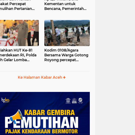
akat Percepat
Kementan untuk
ulihan Pertanian
Bencana, Pemerintah
h Pascabencana
Aceh kelola Rp 9,7 M
iahkan HUT Ke-81
Kodim 0108/Agara
erdekaan RI, Polda
Bersama Warga Gotong
h Gelar Lomba
Royong percepat
asak Nasi Goreng
pembangunan
n Aneka Minuman
Jembatan Gantung di
Desa Gulo Aceh
Ke Halaman Kabar Aceh
Tenggara