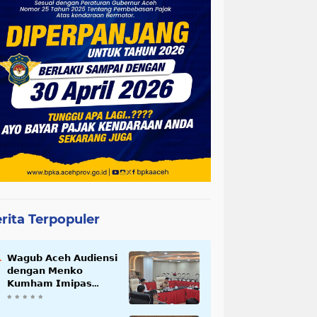
rita Terpopuler
𝗪𝗮𝗴𝘂𝗯 𝗔𝗰𝗲𝗵 𝗔𝘂𝗱𝗶𝗲𝗻𝘀𝗶
𝗱𝗲𝗻𝗴𝗮𝗻 𝗠𝗲𝗻𝗸𝗼
𝗞𝘂𝗺𝗵𝗮𝗺 𝗜𝗺𝗶𝗽𝗮𝘀
𝗧𝗲𝗿𝗸𝗮𝗶𝘁 𝗦𝘁𝗮𝘁𝘂𝘀 𝗪𝗮𝗸𝗮𝗳
𝗕𝗹𝗮𝗻𝗴𝗽𝗮𝗱𝗮𝗻𝗴