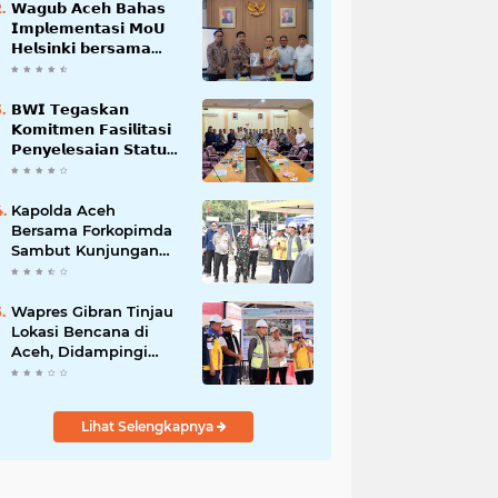
𝗪𝗮𝗴𝘂𝗯 𝗔𝗰𝗲𝗵 𝗕𝗮𝗵𝗮𝘀
𝗜𝗺𝗽𝗹𝗲𝗺𝗲𝗻𝘁𝗮𝘀𝗶 𝗠𝗼𝗨
𝗛𝗲𝗹𝘀𝗶𝗻𝗸𝗶 𝗯𝗲𝗿𝘀𝗮𝗺𝗮
𝗦𝗲𝗸𝗿𝗲𝘁𝗮𝗿𝗶𝗮𝘁 𝗡𝗲𝗴𝗮𝗿𝗮
𝗕𝗪𝗜 𝗧𝗲𝗴𝗮𝘀𝗸𝗮𝗻
𝗞𝗼𝗺𝗶𝘁𝗺𝗲𝗻 𝗙𝗮𝘀𝗶𝗹𝗶𝘁𝗮𝘀𝗶
𝗣𝗲𝗻𝘆𝗲𝗹𝗲𝘀𝗮𝗶𝗮𝗻 𝗦𝘁𝗮𝘁𝘂𝘀
𝗪𝗮𝗸𝗮𝗳 𝗕𝗹𝗮𝗻𝗴 𝗣𝗮𝗱𝗮𝗻𝗴
Kapolda Aceh
Bersama Forkopimda
Sambut Kunjungan
Kerja Wakil Presiden
RI di Kabupaten
Bireuen
Wapres Gibran Tinjau
Lokasi Bencana di
Aceh, Didampingi
Wagub Dek Fadh
Lihat Selengkapnya