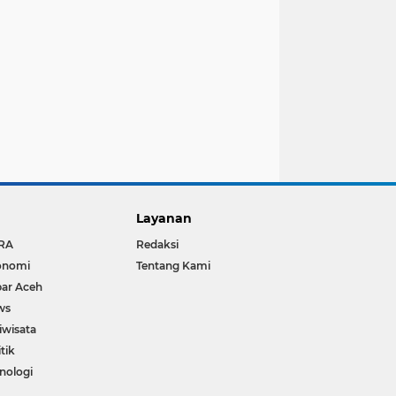
Layanan
RA
Redaksi
onomi
Tentang Kami
ar Aceh
ws
iwisata
itik
nologi