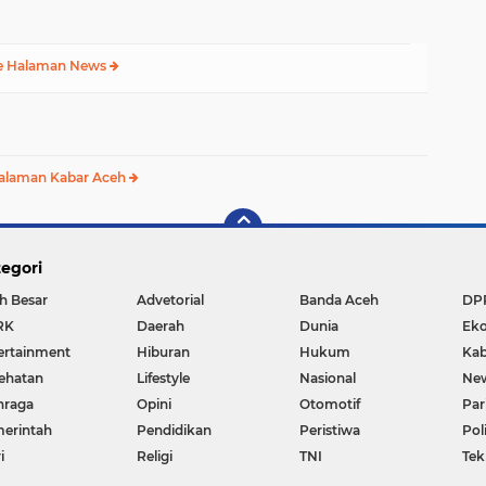
e Halaman News
alaman Kabar Aceh
egori
h Besar
Advetorial
Banda Aceh
DP
RK
Daerah
Dunia
Ek
ertainment
Hiburan
Hukum
Kab
ehatan
Lifestyle
Nasional
Ne
hraga
Opini
Otomotif
Par
erintah
Pendidikan
Peristiwa
Pol
i
Religi
TNI
Tek