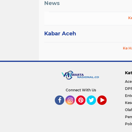
News
K
Kabar Aceh
Ke H
Kat
Ace
DP
Connect With Us
Ent
Kes
Facebook
Instagram
Pinterest
Twitter
YouTube
Ola
Pem
Polr