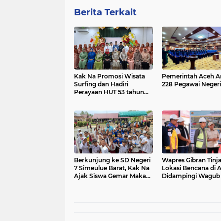
Berita Terkait
Kak Na Promosi Wisata
Pemerintah Aceh A
Surfing dan Hadiri
228 Pegawai Negeri 
Perayaan HUT 53 tahun
BAS Simeulue
Berkunjung ke SD Negeri
Wapres Gibran Tinj
7 Simeulue Barat, Kak Na
Lokasi Bencana di 
Ajak Siswa Gemar Makan
Didampingi Wagub
Ikan
Fadh