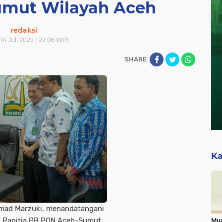
mut Wilayah Aceh
redaksi
14 Juli 2022 | 22.06 WIB
SHARE
Ka
mad Marzuki, menandatangani
K Panitia PB PON Aceh-Sumut
Mua