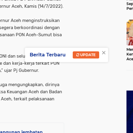
Sep
ernur Aceh, Kamis (14/7/2022).
Pem
Ace
ernur Aceh menginstruksikan
segera berkoordinasi dengan
laksanaan PON Aceh-Sumut bisa
×
Mer
Berita Terbaru
Kem
UPDATE
NI dan seluruh pihak terkait
Ace
 dan kerja-kerja terkait PON
Mem
da
” ujar Pj Gubernur.
juga mengungkapkan, dirinya
iksa Keuangan Aceh dan Badan
ceh, terkait pelaksanaan
bangunan jembatan