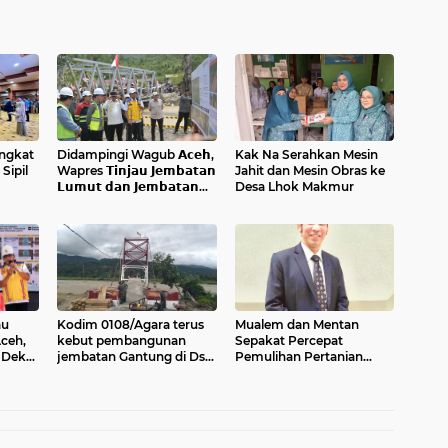
ngkat
Didampingi Wagub 𝗔𝗰𝗲𝗵,
Kak Na Serahkan Mesin
Sipil
Wapres 𝗧𝗶𝗻𝗷𝗮𝘂 𝗝𝗲𝗺𝗯𝗮𝘁𝗮𝗻
Jahit dan Mesin Obras ke
𝗟𝘂𝗺𝘂𝘁 𝗱𝗮𝗻 𝗝𝗲𝗺𝗯𝗮𝘁𝗮𝗻
Desa Lhok Makmur
𝗞𝗲𝗻𝗱𝗮𝘄𝗶
au
Kodim 0108/Agara terus
Mualem dan Mentan
Aceh,
kebut pembangunan
Sepakat Percepat
 Dek
jembatan Gantung di Ds.
Pemulihan Pertanian
Kumbang Jaya, Aceh
Aceh Pascabencana
Tenggara