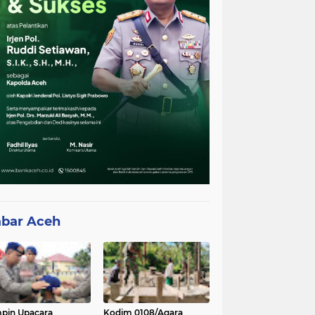
bar Aceh
pin Upacara
Kodim 0108/Agara