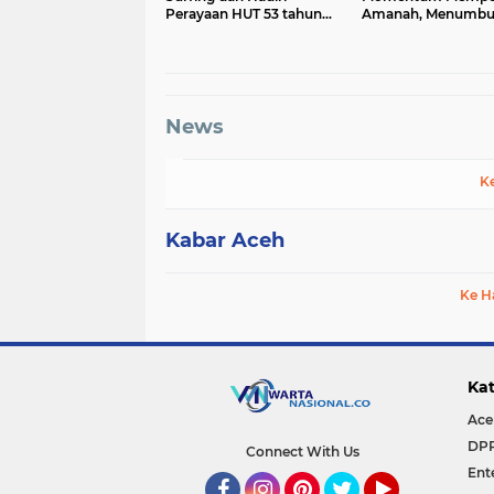
Perayaan HUT 53 tahun
Amanah, Menumbu
BAS Simeulue
Keberkahan Bagi A
News
K
Kabar Aceh
Ke H
Kat
Ace
DP
Connect With Us
Ent