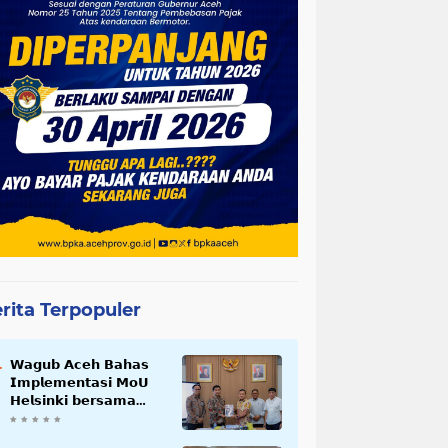
rita Terpopuler
𝗪𝗮𝗴𝘂𝗯 𝗔𝗰𝗲𝗵 𝗕𝗮𝗵𝗮𝘀
𝗜𝗺𝗽𝗹𝗲𝗺𝗲𝗻𝘁𝗮𝘀𝗶 𝗠𝗼𝗨
𝗛𝗲𝗹𝘀𝗶𝗻𝗸𝗶 𝗯𝗲𝗿𝘀𝗮𝗺𝗮
𝗦𝗲𝗸𝗿𝗲𝘁𝗮𝗿𝗶𝗮𝘁 𝗡𝗲𝗴𝗮𝗿𝗮