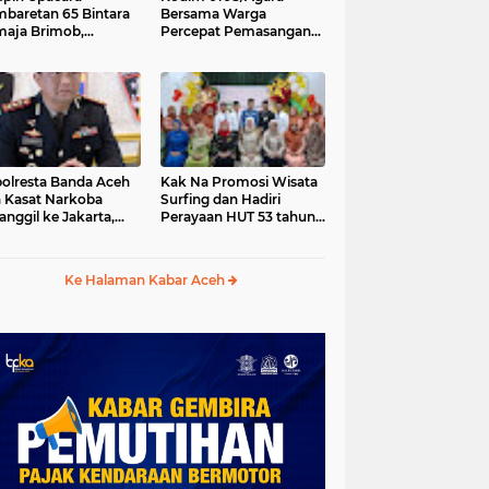
baretan 65 Bintara
Bersama Warga
aja Brimob,
Percepat Pemasangan
olda Aceh: Baret
Tiang Pylon Jembatan
lah Simbol
Gantung di Desa Lawe
hormatan
Ger-Ger Aceh Tenggara
olresta Banda Aceh
Kak Na Promosi Wisata
 Kasat Narkoba
Surfing dan Hadiri
anggil ke Jakarta,
Perayaan HUT 53 tahun
da Aceh Tunjuk Plt
BAS Simeulue
Ke Halaman Kabar Aceh