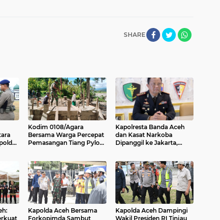
SHARE
Kodim 0108/Agara
Kapolresta Banda Aceh
tara
Bersama Warga Percepat
dan Kasat Narkoba
polda
Pemasangan Tiang Pylon
Dipanggil ke Jakarta,
Jembatan Gantung di
Polda Aceh Tunjuk Plt
n
Desa Lawe Ger-Ger Aceh
Tenggara
eh:
Kapolda Aceh Bersama
Kapolda Aceh Dampingi
rkuat
Forkopimda Sambut
Wakil Presiden RI Tinjau