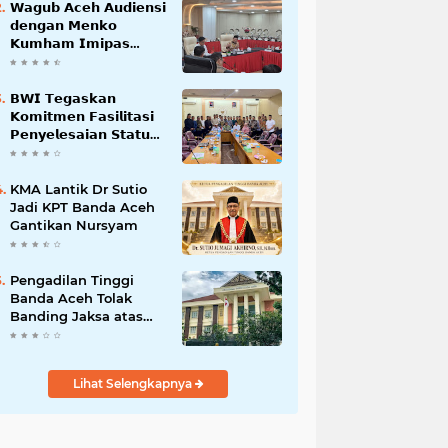
𝗪𝗮𝗴𝘂𝗯 𝗔𝗰𝗲𝗵 𝗔𝘂𝗱𝗶𝗲𝗻𝘀𝗶
𝗱𝗲𝗻𝗴𝗮𝗻 𝗠𝗲𝗻𝗸𝗼
𝗞𝘂𝗺𝗵𝗮𝗺 𝗜𝗺𝗶𝗽𝗮𝘀
𝗧𝗲𝗿𝗸𝗮𝗶𝘁 𝗦𝘁𝗮𝘁𝘂𝘀 𝗪𝗮𝗸𝗮𝗳
𝗕𝗹𝗮𝗻𝗴𝗽𝗮𝗱𝗮𝗻𝗴
𝗕𝗪𝗜 𝗧𝗲𝗴𝗮𝘀𝗸𝗮𝗻
𝗞𝗼𝗺𝗶𝘁𝗺𝗲𝗻 𝗙𝗮𝘀𝗶𝗹𝗶𝘁𝗮𝘀𝗶
𝗣𝗲𝗻𝘆𝗲𝗹𝗲𝘀𝗮𝗶𝗮𝗻 𝗦𝘁𝗮𝘁𝘂𝘀
𝗪𝗮𝗸𝗮𝗳 𝗕𝗹𝗮𝗻𝗴 𝗣𝗮𝗱𝗮𝗻𝗴
KMA Lantik Dr Sutio
Jadi KPT Banda Aceh
Gantikan Nursyam
Pengadilan Tinggi
Banda Aceh Tolak
Banding Jaksa atas
Putusan Bebas Kasus
Korupsi Wastafel
Lihat Selengkapnya