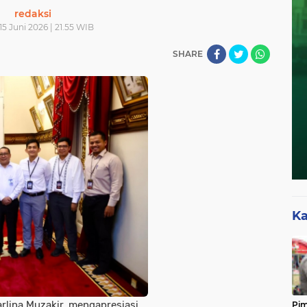
redaksi
15 Juni 2026 | 21.55 WIB
SHARE
Ka
lina Muzakir, mengapresiasi
Pim