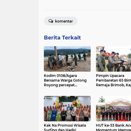
komentar
Berita Terkait
Kodim 0108/Agara
Pimpin Upacara
Bersama Warga Gotong
Pembaretan 65 Bin
Royong percepat
Remaja Brimob, Ka
pembangunan Jembatan
Aceh: Baret Adalah
Gantung di Desa Gulo
Simbol Kehormata
Aceh Tenggara
Kak Na Promosi Wisata
HUT ke-53 Bank Ac
Surfing dan Hadiri
Momentum Mempe