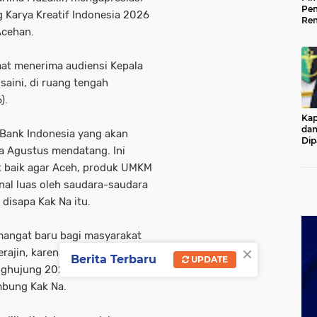
Pem
 Karya Kreatif Indonesia 2026
Rem
cehan.
Kap
Ada
Ke
aat menerima audiensi Kepala
aini, di ruang tengah
).
Kap
dan
 Bank Indonesia yang akan
Dip
 Agustus mendatang. Ini
Pol
t baik agar Aceh, produk UMKM
enal luas oleh saudara-saudara
disapa Kak Na itu.
mangat baru bagi masyarakat
×
ajin, karena kita ketahui
Berita Terbaru
UPDATE
ghujung 2025 lalu tentu
mbung Kak Na.