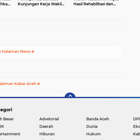
hkan
Kunjungan Kerja Wakil
Hasil Rehabilitasi dan
ceh
Presiden RI di Kabupaten
Rekonstruksi
Bireuen
Pascabencana di Desa
Kendawi, Gayo Lues
e Halaman News
alaman Kabar Aceh
egori
h Besar
Advetorial
Banda Aceh
DP
RK
Daerah
Dunia
Ek
ertainment
Hiburan
Hukum
Kab