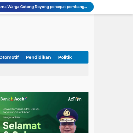
Kodim 0108/Agara Bersama Warga Gotong Royong percepat pembangunan Jembatan Gantung di Desa Gulo Aceh Tenggara
Babinsa Sukamakmur Tanamkan Semangat Belajar, Hadir Langsung di SMAN 1 untuk Motivasi Siswa
Jaga Stabilitas Wilayah, Koramil Montasik Intensifkan Patroli Keamanan di Desa Binaan
Pimpin Upacara Pembaretan 65 Bintara Remaja Brimob, Kapolda Aceh: Baret Adalah Simbol Kehormatan
Kodim 0108/Agara Bersama Warga Percepat Pemasangan Tiang Pylon Jembatan Gantung di Desa Lawe Ger-Ger Aceh Tenggara
Kapolresta Banda Aceh dan Kasat Narkoba Dipanggil ke Jakarta, Polda Aceh Tunjuk Plt
Kak Na Promosi Wisata Surfing dan Hadiri Perayaan HUT 53 tahun BAS Simeulue
Babinsa Simpang Tiga Monitoring Harga Sembako, Pastikan Stabilitas dan Ketersediaan Bahan Pokok
Otomotif
Pendidikan
Politik
Babinsa Lembah Seulawah Perkuat Sinergi dengan Tenaga Pendidik, Tekankan Pencegahan Kenakalan Remaja dan Bahaya Narkoba
Perkuat Kamtibmas, Babinsa Kuta Cot Glie Aktif Komsos Ajak Warga Jaga Ketertiban Desa