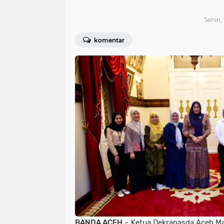
Senin, 
komentar
BANDA ACEH
– Ketua Dekranasda Aceh Mar