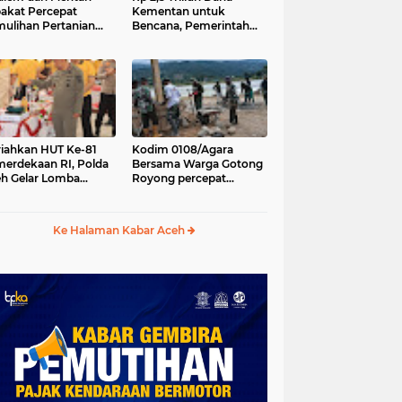
akat Percepat
Kementan untuk
ulihan Pertanian
Bencana, Pemerintah
h Pascabencana
Aceh kelola Rp 9,7 M
iahkan HUT Ke-81
Kodim 0108/Agara
erdekaan RI, Polda
Bersama Warga Gotong
h Gelar Lomba
Royong percepat
asak Nasi Goreng
pembangunan
n Aneka Minuman
Jembatan Gantung di
Desa Gulo Aceh
Ke Halaman Kabar Aceh
Tenggara