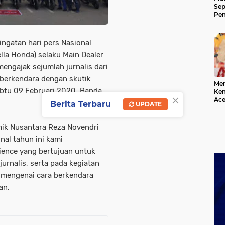
Sep
Pem
Ace
ingatan hari pers Nasional
lla Honda) selaku Main Dealer
ngajak sejumlah jurnalis dari
berkendara dengan skutik
Mer
abtu 09 Februari 2020, Banda
Kem
×
Ace
Berita Terbaru
UPDATE
Mem
da
amik Nusantara Reza Novendri
al tahun ini kami
ence yang bertujuan untuk
urnalis, serta pada kegiatan
 mengenai cara berkendara
an.