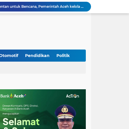
Meriahkan HUT Ke-81 Kemerdekaan RI, Polda Aceh Gelar Lomba Memasak Nasi Goreng dan Aneka Minuman
Babinsa Simpang Tiga Monitoring Harga Sembako, Pastikan Stabilitas dan Ketersediaan Bahan Pokok
Babinsa Lembah Seulawah Perkuat Sinergi dengan Tenaga Pendidik, Tekankan Pencegahan Kenakalan Remaja dan Bahaya Narkoba
Perkuat Kamtibmas, Babinsa Kuta Cot Glie Aktif Komsos Ajak Warga Jaga Ketertiban Desa
Kodim 0108/Agara Bersama Warga Gotong Royong percepat pembangunan Jembatan Gantung di Desa Gulo Aceh Tenggara
Babinsa Sukamakmur Tanamkan Semangat Belajar, Hadir Langsung di SMAN 1 untuk Motivasi Siswa
Jaga Stabilitas Wilayah, Koramil Montasik Intensifkan Patroli Keamanan di Desa Binaan
Kodim 0108/Agara terus kebut pembangunan jembatan Gantung di Ds. Kumbang Jaya, Aceh Tenggara
Otomotif
Pendidikan
Politik
Mualem dan Mentan Sepakat Percepat Pemulihan Pertanian Aceh Pascabencana
Rp 2,5 Triliun Dana Kementan untuk Bencana, Pemerintah Aceh kelola Rp 9,7 M