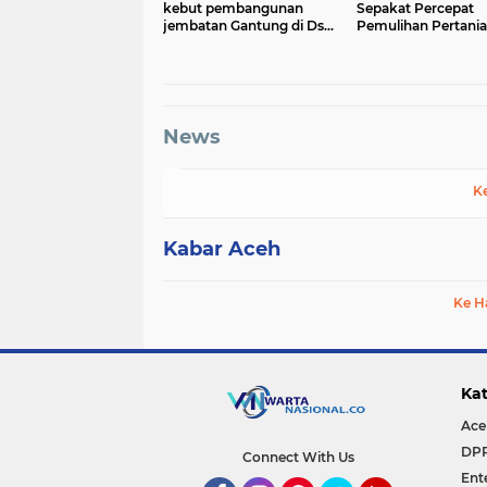
kebut pembangunan
Sepakat Percepat
jembatan Gantung di Ds.
Pemulihan Pertani
Kumbang Jaya, Aceh
Aceh Pascabencan
Tenggara
News
K
Kabar Aceh
Ke H
Kat
Ace
DP
Connect With Us
Ent