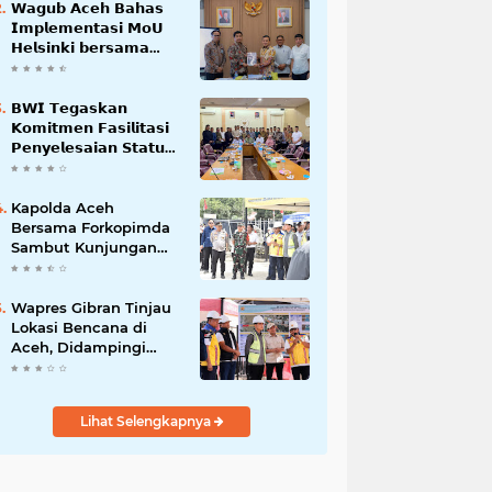
𝗪𝗮𝗴𝘂𝗯 𝗔𝗰𝗲𝗵 𝗕𝗮𝗵𝗮𝘀
𝗜𝗺𝗽𝗹𝗲𝗺𝗲𝗻𝘁𝗮𝘀𝗶 𝗠𝗼𝗨
𝗛𝗲𝗹𝘀𝗶𝗻𝗸𝗶 𝗯𝗲𝗿𝘀𝗮𝗺𝗮
𝗦𝗲𝗸𝗿𝗲𝘁𝗮𝗿𝗶𝗮𝘁 𝗡𝗲𝗴𝗮𝗿𝗮
𝗕𝗪𝗜 𝗧𝗲𝗴𝗮𝘀𝗸𝗮𝗻
𝗞𝗼𝗺𝗶𝘁𝗺𝗲𝗻 𝗙𝗮𝘀𝗶𝗹𝗶𝘁𝗮𝘀𝗶
𝗣𝗲𝗻𝘆𝗲𝗹𝗲𝘀𝗮𝗶𝗮𝗻 𝗦𝘁𝗮𝘁𝘂𝘀
𝗪𝗮𝗸𝗮𝗳 𝗕𝗹𝗮𝗻𝗴 𝗣𝗮𝗱𝗮𝗻𝗴
Kapolda Aceh
Bersama Forkopimda
Sambut Kunjungan
Kerja Wakil Presiden
RI di Kabupaten
Bireuen
Wapres Gibran Tinjau
Lokasi Bencana di
Aceh, Didampingi
Wagub Dek Fadh
Lihat Selengkapnya