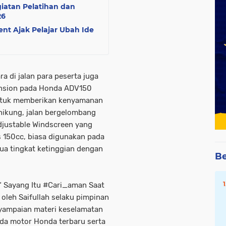
giatan Pelatihan dan
26
nt Ajak Pelajar Ubah Ide
 di jalan para peserta juga
ension pada Honda ADV150
untuk memberikan kenyamanan
nikung, jalan bergelombang
djustable Windscreen yang
s 150cc, biasa digunakan pada
dua tingkat ketinggian dengan
Be
“ Sayang Itu #Cari_aman Saat
 oleh Saifullah selaku pimpinan
nyampaian materi keselamatan
eda motor Honda terbaru serta