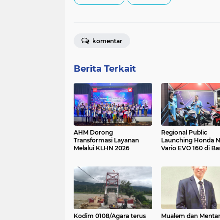
komentar
Berita Terkait
AHM Dorong
Regional Public
Transformasi Layanan
Launching Honda 
Melalui KLHN 2026
Vario EVO 160 di B
Aceh Berlangsung M
Hadirkan Beragam
Aktivitas Menarik u
Masyarakat
Kodim 0108/Agara terus
Mualem dan Menta