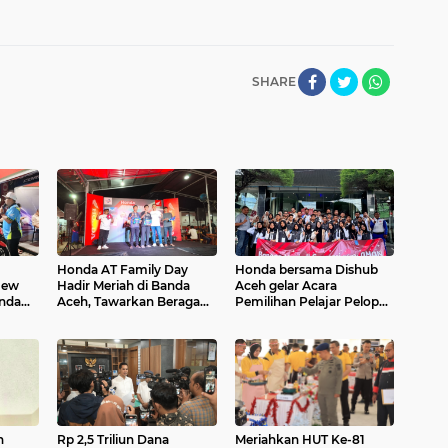
SHARE
Honda AT Family Day
Honda bersama Dishub
New
Hadir Meriah di Banda
Aceh gelar Acara
anda
Aceh, Tawarkan Beragam
Pemilihan Pelajar Pelopor
eriah,
Aktivitas Seru dan Promo
Keselamatan 2026
Menarik
ntuk
n
Rp 2,5 Triliun Dana
Meriahkan HUT Ke-81