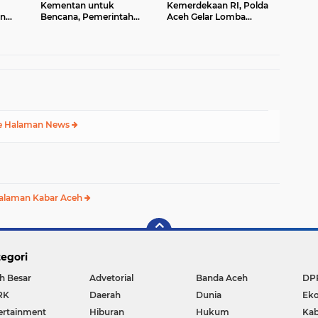
Kementan untuk
Kemerdekaan RI, Polda
an
Bencana, Pemerintah
Aceh Gelar Lomba
a
Aceh kelola Rp 9,7 M
Memasak Nasi Goreng
dan Aneka Minuman
e Halaman News
alaman Kabar Aceh
egori
h Besar
Advetorial
Banda Aceh
DP
RK
Daerah
Dunia
Ek
ertainment
Hiburan
Hukum
Kab