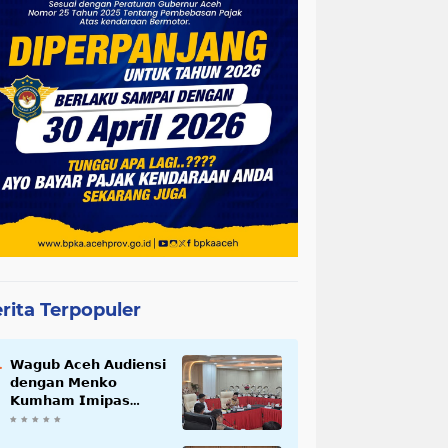
rita Terpopuler
𝗪𝗮𝗴𝘂𝗯 𝗔𝗰𝗲𝗵 𝗔𝘂𝗱𝗶𝗲𝗻𝘀𝗶
𝗱𝗲𝗻𝗴𝗮𝗻 𝗠𝗲𝗻𝗸𝗼
𝗞𝘂𝗺𝗵𝗮𝗺 𝗜𝗺𝗶𝗽𝗮𝘀
𝗧𝗲𝗿𝗸𝗮𝗶𝘁 𝗦𝘁𝗮𝘁𝘂𝘀 𝗪𝗮𝗸𝗮𝗳
𝗕𝗹𝗮𝗻𝗴𝗽𝗮𝗱𝗮𝗻𝗴