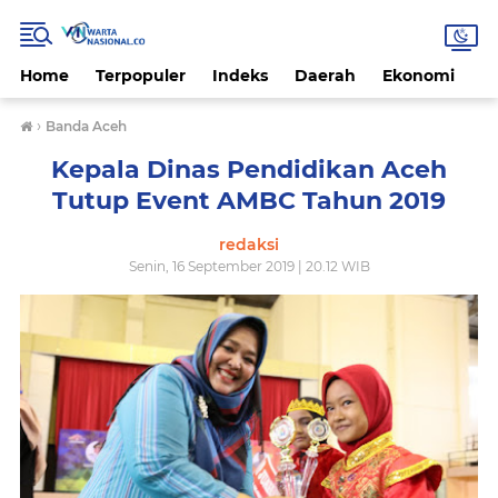
Home
Terpopuler
Indeks
Daerah
Ekonomi
H
›
Banda Aceh
Kepala Dinas Pendidikan Aceh
Tutup Event AMBC Tahun 2019
redaksi
Senin, 16 September 2019 | 20.12 WIB