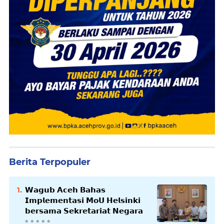
Berita Terpopuler
𝗪𝗮𝗴𝘂𝗯 𝗔𝗰𝗲𝗵 𝗕𝗮𝗵𝗮𝘀
𝗜𝗺𝗽𝗹𝗲𝗺𝗲𝗻𝘁𝗮𝘀𝗶 𝗠𝗼𝗨 𝗛𝗲𝗹𝘀𝗶𝗻𝗸𝗶
𝗯𝗲𝗿𝘀𝗮𝗺𝗮 𝗦𝗲𝗸𝗿𝗲𝘁𝗮𝗿𝗶𝗮𝘁 𝗡𝗲𝗴𝗮𝗿𝗮