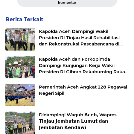
komentar
Berita Terkait
Kapolda Aceh Dampingi Wakil
Presiden RI Tinjau Hasil Rehabilitasi
dan Rekonstruksi Pascabencana di
Desa Kendawi, Gayo Lues
Kapolda Aceh dan Forkopimda
Dampingi Kunjungan Kerja Wakil
Presiden RI Gibran Rakabuming Raka
di Aceh Tengah
Pemerintah Aceh Angkat 228 Pegawai
Negeri Sipil
Didampingi Wagub 𝗔𝗰𝗲𝗵, Wapres
𝗧𝗶𝗻𝗷𝗮𝘂 𝗝𝗲𝗺𝗯𝗮𝘁𝗮𝗻 𝗟𝘂𝗺𝘂𝘁 𝗱𝗮𝗻
𝗝𝗲𝗺𝗯𝗮𝘁𝗮𝗻 𝗞𝗲𝗻𝗱𝗮𝘄𝗶