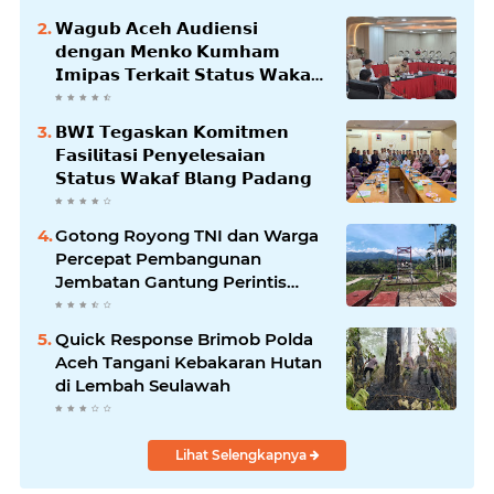
𝗪𝗮𝗴𝘂𝗯 𝗔𝗰𝗲𝗵 𝗔𝘂𝗱𝗶𝗲𝗻𝘀𝗶
𝗱𝗲𝗻𝗴𝗮𝗻 𝗠𝗲𝗻𝗸𝗼 𝗞𝘂𝗺𝗵𝗮𝗺
𝗜𝗺𝗶𝗽𝗮𝘀 𝗧𝗲𝗿𝗸𝗮𝗶𝘁 𝗦𝘁𝗮𝘁𝘂𝘀 𝗪𝗮𝗸𝗮𝗳
𝗕𝗹𝗮𝗻𝗴𝗽𝗮𝗱𝗮𝗻𝗴
𝗕𝗪𝗜 𝗧𝗲𝗴𝗮𝘀𝗸𝗮𝗻 𝗞𝗼𝗺𝗶𝘁𝗺𝗲𝗻
𝗙𝗮𝘀𝗶𝗹𝗶𝘁𝗮𝘀𝗶 𝗣𝗲𝗻𝘆𝗲𝗹𝗲𝘀𝗮𝗶𝗮𝗻
𝗦𝘁𝗮𝘁𝘂𝘀 𝗪𝗮𝗸𝗮𝗳 𝗕𝗹𝗮𝗻𝗴 𝗣𝗮𝗱𝗮𝗻𝗴
Gotong Royong TNI dan Warga
Percepat Pembangunan
Jembatan Gantung Perintis
Kuta Ujung Aceh Tenggara
Quick Response Brimob Polda
Aceh Tangani Kebakaran Hutan
di Lembah Seulawah
Lihat Selengkapnya