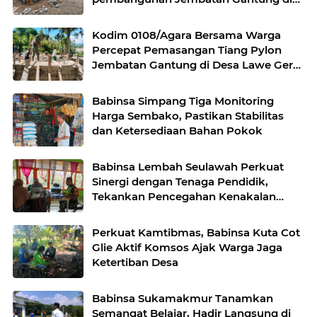
Desa Gulo Aceh Tenggara
Kodim 0108/Agara Bersama Warga
Percepat Pemasangan Tiang Pylon
Jembatan Gantung di Desa Lawe Ger-
Ger Aceh Tenggara
Babinsa Simpang Tiga Monitoring
Harga Sembako, Pastikan Stabilitas
dan Ketersediaan Bahan Pokok
Babinsa Lembah Seulawah Perkuat
Sinergi dengan Tenaga Pendidik,
Tekankan Pencegahan Kenakalan
Remaja dan Bahaya Narkoba
Perkuat Kamtibmas, Babinsa Kuta Cot
Glie Aktif Komsos Ajak Warga Jaga
Ketertiban Desa
Babinsa Sukamakmur Tanamkan
Semangat Belajar, Hadir Langsung di