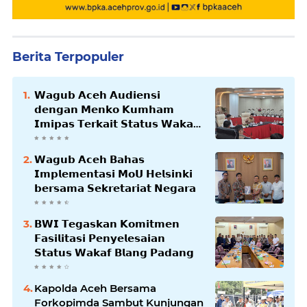
Berita Terpopuler
𝗪𝗮𝗴𝘂𝗯 𝗔𝗰𝗲𝗵 𝗔𝘂𝗱𝗶𝗲𝗻𝘀𝗶
𝗱𝗲𝗻𝗴𝗮𝗻 𝗠𝗲𝗻𝗸𝗼 𝗞𝘂𝗺𝗵𝗮𝗺
𝗜𝗺𝗶𝗽𝗮𝘀 𝗧𝗲𝗿𝗸𝗮𝗶𝘁 𝗦𝘁𝗮𝘁𝘂𝘀 𝗪𝗮𝗸𝗮𝗳
𝗕𝗹𝗮𝗻𝗴𝗽𝗮𝗱𝗮𝗻𝗴
𝗪𝗮𝗴𝘂𝗯 𝗔𝗰𝗲𝗵 𝗕𝗮𝗵𝗮𝘀
𝗜𝗺𝗽𝗹𝗲𝗺𝗲𝗻𝘁𝗮𝘀𝗶 𝗠𝗼𝗨 𝗛𝗲𝗹𝘀𝗶𝗻𝗸𝗶
𝗯𝗲𝗿𝘀𝗮𝗺𝗮 𝗦𝗲𝗸𝗿𝗲𝘁𝗮𝗿𝗶𝗮𝘁 𝗡𝗲𝗴𝗮𝗿𝗮
𝗕𝗪𝗜 𝗧𝗲𝗴𝗮𝘀𝗸𝗮𝗻 𝗞𝗼𝗺𝗶𝘁𝗺𝗲𝗻
𝗙𝗮𝘀𝗶𝗹𝗶𝘁𝗮𝘀𝗶 𝗣𝗲𝗻𝘆𝗲𝗹𝗲𝘀𝗮𝗶𝗮𝗻
𝗦𝘁𝗮𝘁𝘂𝘀 𝗪𝗮𝗸𝗮𝗳 𝗕𝗹𝗮𝗻𝗴 𝗣𝗮𝗱𝗮𝗻𝗴
Kapolda Aceh Bersama
Forkopimda Sambut Kunjungan