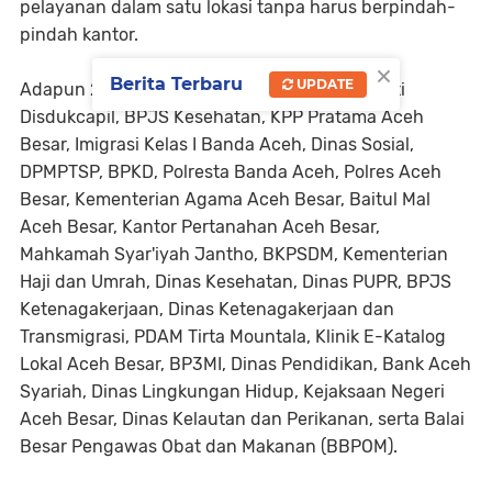
pelayanan dalam satu lokasi tanpa harus berpindah-
pindah kantor.
×
Berita Terbaru
UPDATE
Adapun 28 konter pelayanan tersebut meliputi
Disdukcapil, BPJS Kesehatan, KPP Pratama Aceh
Besar, Imigrasi Kelas I Banda Aceh, Dinas Sosial,
DPMPTSP, BPKD, Polresta Banda Aceh, Polres Aceh
Besar, Kementerian Agama Aceh Besar, Baitul Mal
Aceh Besar, Kantor Pertanahan Aceh Besar,
Mahkamah Syar'iyah Jantho, BKPSDM, Kementerian
Haji dan Umrah, Dinas Kesehatan, Dinas PUPR, BPJS
Ketenagakerjaan, Dinas Ketenagakerjaan dan
Transmigrasi, PDAM Tirta Mountala, Klinik E-Katalog
Lokal Aceh Besar, BP3MI, Dinas Pendidikan, Bank Aceh
Syariah, Dinas Lingkungan Hidup, Kejaksaan Negeri
Aceh Besar, Dinas Kelautan dan Perikanan, serta Balai
Besar Pengawas Obat dan Makanan (BBPOM).