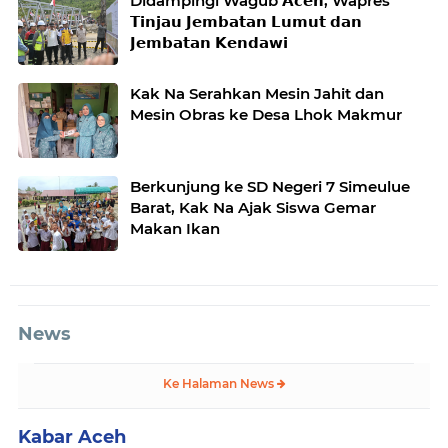
Didampingi Wagub 𝗔𝗰𝗲𝗵, Wapres
𝗧𝗶𝗻𝗷𝗮𝘂 𝗝𝗲𝗺𝗯𝗮𝘁𝗮𝗻 𝗟𝘂𝗺𝘂𝘁 𝗱𝗮𝗻
𝗝𝗲𝗺𝗯𝗮𝘁𝗮𝗻 𝗞𝗲𝗻𝗱𝗮𝘄𝗶
Kak Na Serahkan Mesin Jahit dan
Mesin Obras ke Desa Lhok Makmur
Berkunjung ke SD Negeri 7 Simeulue
Barat, Kak Na Ajak Siswa Gemar
Makan Ikan
News
Ke Halaman News
Kabar Aceh