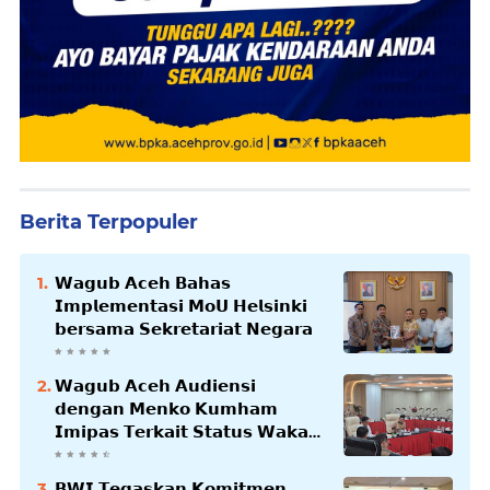
Berita Terpopuler
𝗪𝗮𝗴𝘂𝗯 𝗔𝗰𝗲𝗵 𝗕𝗮𝗵𝗮𝘀
𝗜𝗺𝗽𝗹𝗲𝗺𝗲𝗻𝘁𝗮𝘀𝗶 𝗠𝗼𝗨 𝗛𝗲𝗹𝘀𝗶𝗻𝗸𝗶
𝗯𝗲𝗿𝘀𝗮𝗺𝗮 𝗦𝗲𝗸𝗿𝗲𝘁𝗮𝗿𝗶𝗮𝘁 𝗡𝗲𝗴𝗮𝗿𝗮
𝗪𝗮𝗴𝘂𝗯 𝗔𝗰𝗲𝗵 𝗔𝘂𝗱𝗶𝗲𝗻𝘀𝗶
𝗱𝗲𝗻𝗴𝗮𝗻 𝗠𝗲𝗻𝗸𝗼 𝗞𝘂𝗺𝗵𝗮𝗺
𝗜𝗺𝗶𝗽𝗮𝘀 𝗧𝗲𝗿𝗸𝗮𝗶𝘁 𝗦𝘁𝗮𝘁𝘂𝘀 𝗪𝗮𝗸𝗮𝗳
𝗕𝗹𝗮𝗻𝗴𝗽𝗮𝗱𝗮𝗻𝗴
𝗕𝗪𝗜 𝗧𝗲𝗴𝗮𝘀𝗸𝗮𝗻 𝗞𝗼𝗺𝗶𝘁𝗺𝗲𝗻