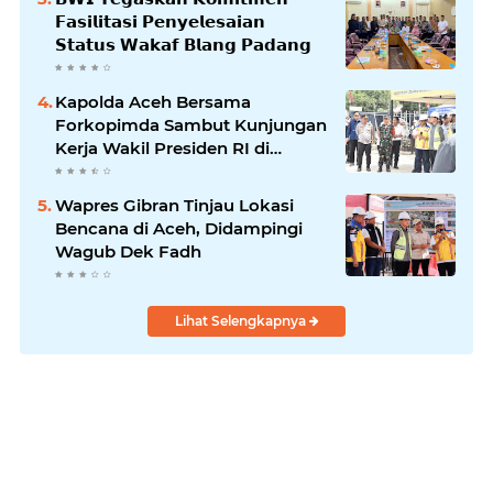
𝗙𝗮𝘀𝗶𝗹𝗶𝘁𝗮𝘀𝗶 𝗣𝗲𝗻𝘆𝗲𝗹𝗲𝘀𝗮𝗶𝗮𝗻
𝗦𝘁𝗮𝘁𝘂𝘀 𝗪𝗮𝗸𝗮𝗳 𝗕𝗹𝗮𝗻𝗴 𝗣𝗮𝗱𝗮𝗻𝗴
Kapolda Aceh Bersama
Forkopimda Sambut Kunjungan
Kerja Wakil Presiden RI di
Kabupaten Bireuen
Wapres Gibran Tinjau Lokasi
Bencana di Aceh, Didampingi
Wagub Dek Fadh
Lihat Selengkapnya