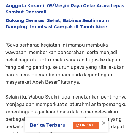
Anggota Koramil 05/Mesjid Raya Gelar Acara Lepas
Sambut Danramil
Dukung Generasi Sehat, Babinsa Seulimeum
Dampingi Imunisasi Campak di Tanoh Abee
"Saya berharap kegiatan ini mampu membuka
wawasan, memberikan pencerahan, serta menjadi
bekal bagi kita untuk melaksanakan tugas ke depan.
Yang paling penting, seluruh upaya yang kita lakukan
harus benar-benar bermuara pada kepentingan
masyarakat Aceh Besar," katanya.
Selain itu, Wabup Syukri juga menekankan pentingnya
menjaga dan memperkuat silaturahmi antarpemangku
kepentingan agar koordinasi dalam menyelesaikan
berbagai persoalan pembangunan, khususnya yang
×
Berita Terbaru
UPDATE
berkaitan dengan penanganan pascabencana, dapat