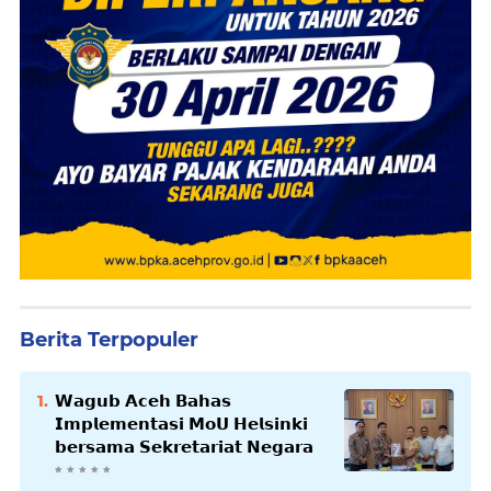
Berita Terpopuler
𝗪𝗮𝗴𝘂𝗯 𝗔𝗰𝗲𝗵 𝗕𝗮𝗵𝗮𝘀
𝗜𝗺𝗽𝗹𝗲𝗺𝗲𝗻𝘁𝗮𝘀𝗶 𝗠𝗼𝗨 𝗛𝗲𝗹𝘀𝗶𝗻𝗸𝗶
𝗯𝗲𝗿𝘀𝗮𝗺𝗮 𝗦𝗲𝗸𝗿𝗲𝘁𝗮𝗿𝗶𝗮𝘁 𝗡𝗲𝗴𝗮𝗿𝗮