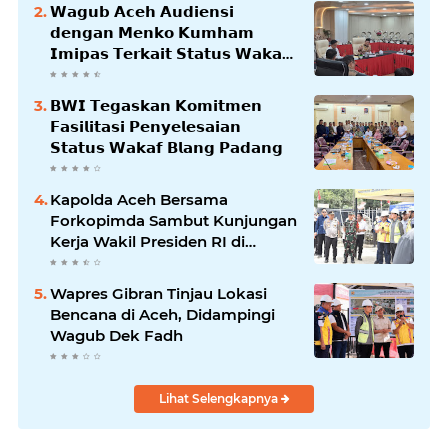
𝗪𝗮𝗴𝘂𝗯 𝗔𝗰𝗲𝗵 𝗔𝘂𝗱𝗶𝗲𝗻𝘀𝗶
𝗱𝗲𝗻𝗴𝗮𝗻 𝗠𝗲𝗻𝗸𝗼 𝗞𝘂𝗺𝗵𝗮𝗺
𝗜𝗺𝗶𝗽𝗮𝘀 𝗧𝗲𝗿𝗸𝗮𝗶𝘁 𝗦𝘁𝗮𝘁𝘂𝘀 𝗪𝗮𝗸𝗮𝗳
𝗕𝗹𝗮𝗻𝗴𝗽𝗮𝗱𝗮𝗻𝗴
𝗕𝗪𝗜 𝗧𝗲𝗴𝗮𝘀𝗸𝗮𝗻 𝗞𝗼𝗺𝗶𝘁𝗺𝗲𝗻
𝗙𝗮𝘀𝗶𝗹𝗶𝘁𝗮𝘀𝗶 𝗣𝗲𝗻𝘆𝗲𝗹𝗲𝘀𝗮𝗶𝗮𝗻
𝗦𝘁𝗮𝘁𝘂𝘀 𝗪𝗮𝗸𝗮𝗳 𝗕𝗹𝗮𝗻𝗴 𝗣𝗮𝗱𝗮𝗻𝗴
Kapolda Aceh Bersama
Forkopimda Sambut Kunjungan
Kerja Wakil Presiden RI di
Kabupaten Bireuen
Wapres Gibran Tinjau Lokasi
Bencana di Aceh, Didampingi
Wagub Dek Fadh
Lihat Selengkapnya