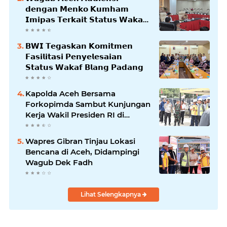
𝗱𝗲𝗻𝗴𝗮𝗻 𝗠𝗲𝗻𝗸𝗼 𝗞𝘂𝗺𝗵𝗮𝗺
𝗜𝗺𝗶𝗽𝗮𝘀 𝗧𝗲𝗿𝗸𝗮𝗶𝘁 𝗦𝘁𝗮𝘁𝘂𝘀 𝗪𝗮𝗸𝗮𝗳
𝗕𝗹𝗮𝗻𝗴𝗽𝗮𝗱𝗮𝗻𝗴
𝗕𝗪𝗜 𝗧𝗲𝗴𝗮𝘀𝗸𝗮𝗻 𝗞𝗼𝗺𝗶𝘁𝗺𝗲𝗻
𝗙𝗮𝘀𝗶𝗹𝗶𝘁𝗮𝘀𝗶 𝗣𝗲𝗻𝘆𝗲𝗹𝗲𝘀𝗮𝗶𝗮𝗻
𝗦𝘁𝗮𝘁𝘂𝘀 𝗪𝗮𝗸𝗮𝗳 𝗕𝗹𝗮𝗻𝗴 𝗣𝗮𝗱𝗮𝗻𝗴
Kapolda Aceh Bersama
Forkopimda Sambut Kunjungan
Kerja Wakil Presiden RI di
Kabupaten Bireuen
Wapres Gibran Tinjau Lokasi
Bencana di Aceh, Didampingi
Wagub Dek Fadh
Lihat Selengkapnya