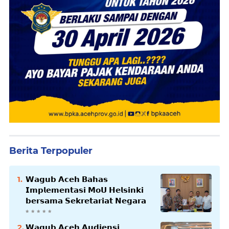
Berita Terpopuler
𝗪𝗮𝗴𝘂𝗯 𝗔𝗰𝗲𝗵 𝗕𝗮𝗵𝗮𝘀
𝗜𝗺𝗽𝗹𝗲𝗺𝗲𝗻𝘁𝗮𝘀𝗶 𝗠𝗼𝗨 𝗛𝗲𝗹𝘀𝗶𝗻𝗸𝗶
𝗯𝗲𝗿𝘀𝗮𝗺𝗮 𝗦𝗲𝗸𝗿𝗲𝘁𝗮𝗿𝗶𝗮𝘁 𝗡𝗲𝗴𝗮𝗿𝗮
𝗪𝗮𝗴𝘂𝗯 𝗔𝗰𝗲𝗵 𝗔𝘂𝗱𝗶𝗲𝗻𝘀𝗶