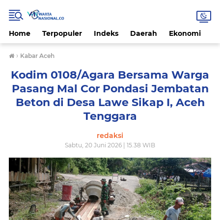
Home
Terpopuler
Indeks
Daerah
Ekonomi
H
›
Kabar Aceh
Kodim 0108/Agara Bersama Warga
Pasang Mal Cor Pondasi Jembatan
Beton di Desa Lawe Sikap I, Aceh
Tenggara
redaksi
Sabtu, 20 Juni 2026 | 15.38 WIB