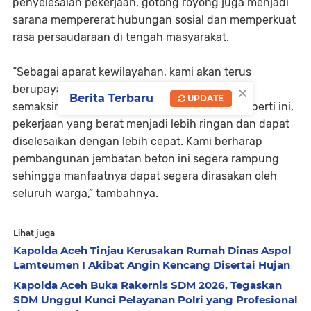
penyelesaian pekerjaan, gotong royong juga menjadi
sarana mempererat hubungan sosial dan memperkuat
rasa persaudaraan di tengah masyarakat.
“Sebagai aparat kewilayahan, kami akan terus
×
berupaya hadir dan membantu masyarakat
Berita Terbaru
UPDATE
semaksimal mungkin. Melalui kebersamaan seperti ini,
pekerjaan yang berat menjadi lebih ringan dan dapat
diselesaikan dengan lebih cepat. Kami berharap
pembangunan jembatan beton ini segera rampung
sehingga manfaatnya dapat segera dirasakan oleh
seluruh warga,” tambahnya.
Lihat juga
Kapolda Aceh Tinjau Kerusakan Rumah Dinas Aspol
Lamteumen I Akibat Angin Kencang Disertai Hujan
Kapolda Aceh Buka Rakernis SDM 2026, Tegaskan
SDM Unggul Kunci Pelayanan Polri yang Profesional