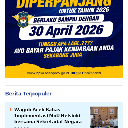
Berita Terpopuler
𝗪𝗮𝗴𝘂𝗯 𝗔𝗰𝗲𝗵 𝗕𝗮𝗵𝗮𝘀
𝗜𝗺𝗽𝗹𝗲𝗺𝗲𝗻𝘁𝗮𝘀𝗶 𝗠𝗼𝗨 𝗛𝗲𝗹𝘀𝗶𝗻𝗸𝗶
𝗯𝗲𝗿𝘀𝗮𝗺𝗮 𝗦𝗲𝗸𝗿𝗲𝘁𝗮𝗿𝗶𝗮𝘁 𝗡𝗲𝗴𝗮𝗿𝗮