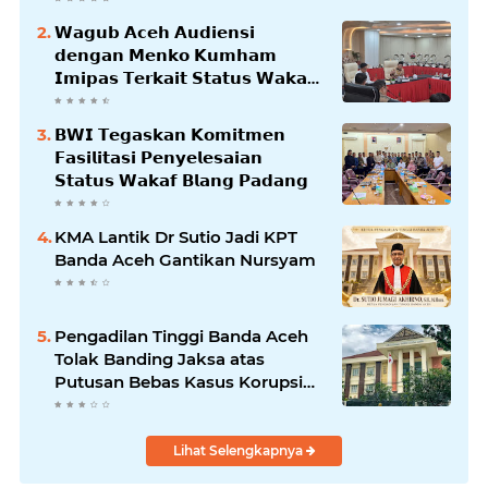
𝗪𝗮𝗴𝘂𝗯 𝗔𝗰𝗲𝗵 𝗔𝘂𝗱𝗶𝗲𝗻𝘀𝗶
𝗱𝗲𝗻𝗴𝗮𝗻 𝗠𝗲𝗻𝗸𝗼 𝗞𝘂𝗺𝗵𝗮𝗺
𝗜𝗺𝗶𝗽𝗮𝘀 𝗧𝗲𝗿𝗸𝗮𝗶𝘁 𝗦𝘁𝗮𝘁𝘂𝘀 𝗪𝗮𝗸𝗮𝗳
𝗕𝗹𝗮𝗻𝗴𝗽𝗮𝗱𝗮𝗻𝗴
𝗕𝗪𝗜 𝗧𝗲𝗴𝗮𝘀𝗸𝗮𝗻 𝗞𝗼𝗺𝗶𝘁𝗺𝗲𝗻
𝗙𝗮𝘀𝗶𝗹𝗶𝘁𝗮𝘀𝗶 𝗣𝗲𝗻𝘆𝗲𝗹𝗲𝘀𝗮𝗶𝗮𝗻
𝗦𝘁𝗮𝘁𝘂𝘀 𝗪𝗮𝗸𝗮𝗳 𝗕𝗹𝗮𝗻𝗴 𝗣𝗮𝗱𝗮𝗻𝗴
KMA Lantik Dr Sutio Jadi KPT
Banda Aceh Gantikan Nursyam
Pengadilan Tinggi Banda Aceh
Tolak Banding Jaksa atas
Putusan Bebas Kasus Korupsi
Wastafel
Lihat Selengkapnya