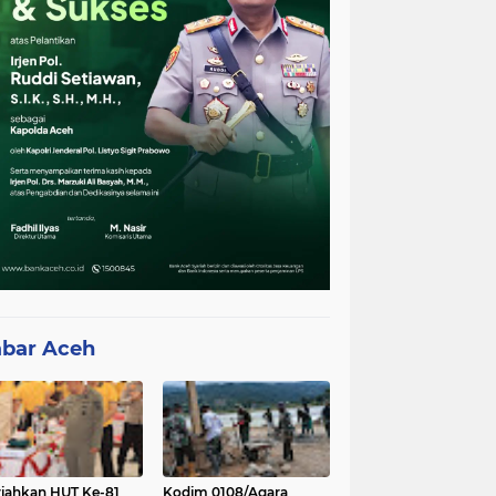
bar Aceh
iahkan HUT Ke-81
Kodim 0108/Agara