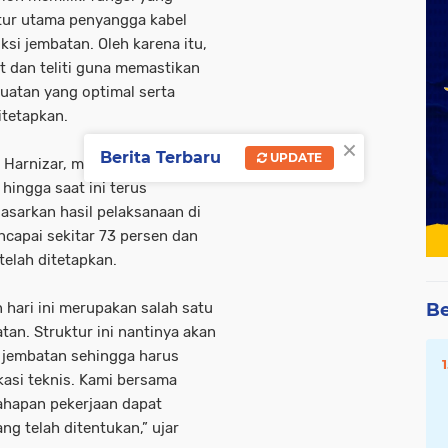
ktur utama penyangga kabel
si jembatan. Oleh karena itu,
t dan teliti guna memastikan
uatan yang optimal serta
tetapkan.
×
Berita Terbaru
UPDATE
 Harnizar, menjelaskan bahwa
ingga saat ini terus
asarkan hasil pelaksanaan di
capai sekitar 73 persen dan
telah ditetapkan.
Be
 hari ini merupakan salah satu
n. Struktur ini nantinya akan
 jembatan sehingga harus
ikasi teknis. Kami bersama
ahapan pekerjaan dapat
ang telah ditentukan,” ujar