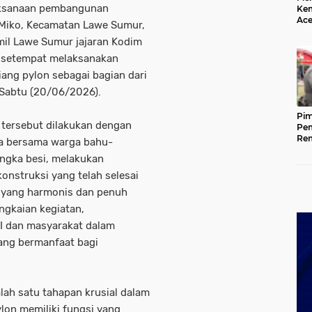
laksanaan pembangunan
Kem
Ace
 Miko, Kecamatan Lawe Sumur,
Mem
il Lawe Sumur jajaran Kodim
da
 setempat melaksanakan
iang pylon sebagai bagian dari
Sabtu (20/06/2026).
Pim
i tersebut dilakukan dengan
Pem
Rem
a bersama warga bahu-
Kap
ngka besi, melakukan
Ada
Ke
nstruksi yang telah selesai
ja yang harmonis dan penuh
gkaian kegiatan,
I dan masyarakat dalam
ng bermanfaat bagi
lah satu tahapan krusial dalam
on memiliki fungsi yang