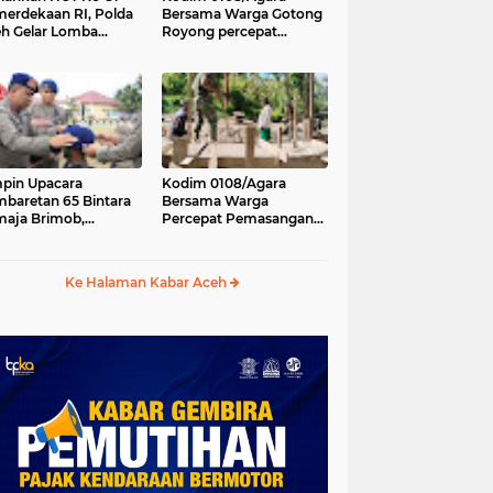
erdekaan RI, Polda
Bersama Warga Gotong
h Gelar Lomba
Royong percepat
asak Nasi Goreng
pembangunan
n Aneka Minuman
Jembatan Gantung di
Desa Gulo Aceh
Tenggara
pin Upacara
Kodim 0108/Agara
baretan 65 Bintara
Bersama Warga
aja Brimob,
Percepat Pemasangan
olda Aceh: Baret
Tiang Pylon Jembatan
lah Simbol
Gantung di Desa Lawe
hormatan
Ger-Ger Aceh Tenggara
Ke Halaman Kabar Aceh