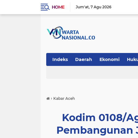
HOME
Jum'at
7 Agu 2026
Indeks
Daerah
Ekonomi
Huk
Teknologi
›
Kabar Aceh
Kodim 0108/Ag
Pembangunan J