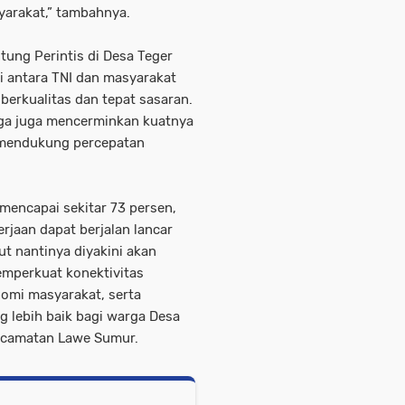
arakat,” tambahnya.
ng Perintis di Desa Teger
i antara TNI dan masyarakat
rkualitas dan tepat sasaran.
aga juga mencerminkan kuatnya
 mendukung percepatan
encapai sekitar 73 persen,
rjaan dapat berjalan lancar
ut nantinya diyakini akan
emperkuat konektivitas
nomi masyarakat, serta
 lebih baik bagi warga Desa
Kecamatan Lawe Sumur.