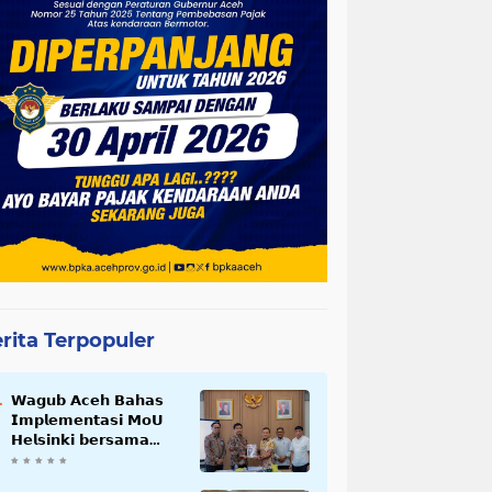
rita Terpopuler
𝗪𝗮𝗴𝘂𝗯 𝗔𝗰𝗲𝗵 𝗕𝗮𝗵𝗮𝘀
𝗜𝗺𝗽𝗹𝗲𝗺𝗲𝗻𝘁𝗮𝘀𝗶 𝗠𝗼𝗨
𝗛𝗲𝗹𝘀𝗶𝗻𝗸𝗶 𝗯𝗲𝗿𝘀𝗮𝗺𝗮
𝗦𝗲𝗸𝗿𝗲𝘁𝗮𝗿𝗶𝗮𝘁 𝗡𝗲𝗴𝗮𝗿𝗮