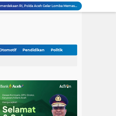
Meriahkan HUT Ke-81 Kemerdekaan RI, Polda Aceh Gelar Lomba Memasak Nasi Goreng dan Aneka Minuman
Babinsa Simpang Tiga Monitoring Harga Sembako, Pastikan Stabilitas dan Ketersediaan Bahan Pokok
Babinsa Lembah Seulawah Perkuat Sinergi dengan Tenaga Pendidik, Tekankan Pencegahan Kenakalan Remaja dan Bahaya Narkoba
Perkuat Kamtibmas, Babinsa Kuta Cot Glie Aktif Komsos Ajak Warga Jaga Ketertiban Desa
Kodim 0108/Agara Bersama Warga Gotong Royong percepat pembangunan Jembatan Gantung di Desa Gulo Aceh Tenggara
Babinsa Sukamakmur Tanamkan Semangat Belajar, Hadir Langsung di SMAN 1 untuk Motivasi Siswa
Jaga Stabilitas Wilayah, Koramil Montasik Intensifkan Patroli Keamanan di Desa Binaan
Pimpin Upacara Pembaretan 65 Bintara Remaja Brimob, Kapolda Aceh: Baret Adalah Simbol Kehormatan
Otomotif
Pendidikan
Politik
Kodim 0108/Agara Bersama Warga Percepat Pemasangan Tiang Pylon Jembatan Gantung di Desa Lawe Ger-Ger Aceh Tenggara
Rp 2,5 Triliun Dana Kementan untuk Bencana, Pemerintah Aceh kelola Rp 9,7 M