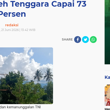
eh Tenggara Capai 73
Persen
redaksi
 21 Juni 2026 | 13.42 WIB
SHARE
Ka
dan kemanunggalan TNI
Mer