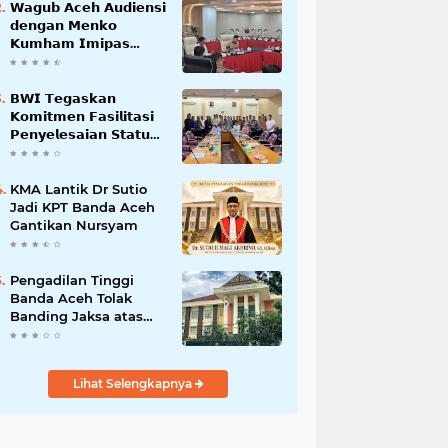
𝗪𝗮𝗴𝘂𝗯 𝗔𝗰𝗲𝗵 𝗔𝘂𝗱𝗶𝗲𝗻𝘀𝗶
𝗱𝗲𝗻𝗴𝗮𝗻 𝗠𝗲𝗻𝗸𝗼
𝗞𝘂𝗺𝗵𝗮𝗺 𝗜𝗺𝗶𝗽𝗮𝘀
𝗧𝗲𝗿𝗸𝗮𝗶𝘁 𝗦𝘁𝗮𝘁𝘂𝘀 𝗪𝗮𝗸𝗮𝗳
𝗕𝗹𝗮𝗻𝗴𝗽𝗮𝗱𝗮𝗻𝗴
𝗕𝗪𝗜 𝗧𝗲𝗴𝗮𝘀𝗸𝗮𝗻
𝗞𝗼𝗺𝗶𝘁𝗺𝗲𝗻 𝗙𝗮𝘀𝗶𝗹𝗶𝘁𝗮𝘀𝗶
𝗣𝗲𝗻𝘆𝗲𝗹𝗲𝘀𝗮𝗶𝗮𝗻 𝗦𝘁𝗮𝘁𝘂𝘀
𝗪𝗮𝗸𝗮𝗳 𝗕𝗹𝗮𝗻𝗴 𝗣𝗮𝗱𝗮𝗻𝗴
KMA Lantik Dr Sutio
Jadi KPT Banda Aceh
Gantikan Nursyam
Pengadilan Tinggi
Banda Aceh Tolak
Banding Jaksa atas
Putusan Bebas Kasus
Korupsi Wastafel
Lihat Selengkapnya