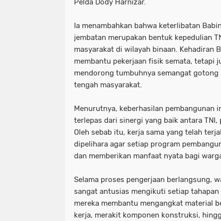
Pelda Dody Harnizar.
Ia menambahkan bahwa keterlibatan Bab
jembatan merupakan bentuk kepedulian T
masyarakat di wilayah binaan. Kehadiran 
membantu pekerjaan fisik semata, tetapi 
mendorong tumbuhnya semangat gotong r
tengah masyarakat.
Menurutnya, keberhasilan pembangunan inf
terlepas dari sinergi yang baik antara TNI
Oleh sebab itu, kerja sama yang telah terja
dipelihara agar setiap program pembangun
dan memberikan manfaat nyata bagi warg
Selama proses pengerjaan berlangsung, wa
sangat antusias mengikuti setiap tahapan
mereka membantu mengangkat material be
kerja, merakit komponen konstruksi, hin