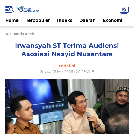
Home
Terpopuler
Indeks
Daerah
Ekonomi
H
›
Banda Aceh
Irwansyah ST Terima Audiensi
Asosiasi Nasyid Nusantara
redaksi
Selasa, 12 Mei 2026 | 20.29 WIB