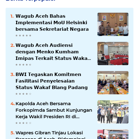
𝗪𝗮𝗴𝘂𝗯 𝗔𝗰𝗲𝗵 𝗕𝗮𝗵𝗮𝘀
𝗜𝗺𝗽𝗹𝗲𝗺𝗲𝗻𝘁𝗮𝘀𝗶 𝗠𝗼𝗨 𝗛𝗲𝗹𝘀𝗶𝗻𝗸𝗶
𝗯𝗲𝗿𝘀𝗮𝗺𝗮 𝗦𝗲𝗸𝗿𝗲𝘁𝗮𝗿𝗶𝗮𝘁 𝗡𝗲𝗴𝗮𝗿𝗮
𝗪𝗮𝗴𝘂𝗯 𝗔𝗰𝗲𝗵 𝗔𝘂𝗱𝗶𝗲𝗻𝘀𝗶
𝗱𝗲𝗻𝗴𝗮𝗻 𝗠𝗲𝗻𝗸𝗼 𝗞𝘂𝗺𝗵𝗮𝗺
𝗜𝗺𝗶𝗽𝗮𝘀 𝗧𝗲𝗿𝗸𝗮𝗶𝘁 𝗦𝘁𝗮𝘁𝘂𝘀 𝗪𝗮𝗸𝗮𝗳
𝗕𝗹𝗮𝗻𝗴𝗽𝗮𝗱𝗮𝗻𝗴
𝗕𝗪𝗜 𝗧𝗲𝗴𝗮𝘀𝗸𝗮𝗻 𝗞𝗼𝗺𝗶𝘁𝗺𝗲𝗻
𝗙𝗮𝘀𝗶𝗹𝗶𝘁𝗮𝘀𝗶 𝗣𝗲𝗻𝘆𝗲𝗹𝗲𝘀𝗮𝗶𝗮𝗻
𝗦𝘁𝗮𝘁𝘂𝘀 𝗪𝗮𝗸𝗮𝗳 𝗕𝗹𝗮𝗻𝗴 𝗣𝗮𝗱𝗮𝗻𝗴
Kapolda Aceh Bersama
Forkopimda Sambut Kunjungan
Kerja Wakil Presiden RI di
Kabupaten Bireuen
Wapres Gibran Tinjau Lokasi