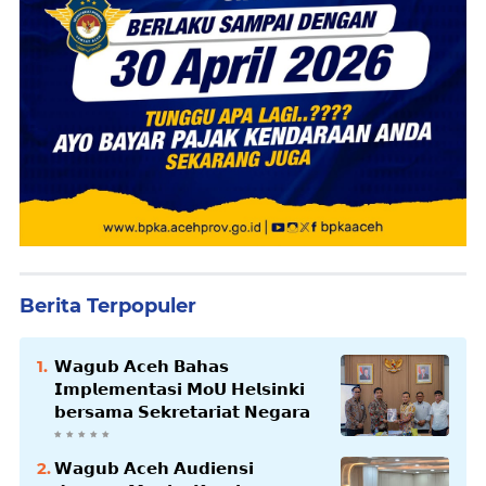
Berita Terpopuler
𝗪𝗮𝗴𝘂𝗯 𝗔𝗰𝗲𝗵 𝗕𝗮𝗵𝗮𝘀
𝗜𝗺𝗽𝗹𝗲𝗺𝗲𝗻𝘁𝗮𝘀𝗶 𝗠𝗼𝗨 𝗛𝗲𝗹𝘀𝗶𝗻𝗸𝗶
𝗯𝗲𝗿𝘀𝗮𝗺𝗮 𝗦𝗲𝗸𝗿𝗲𝘁𝗮𝗿𝗶𝗮𝘁 𝗡𝗲𝗴𝗮𝗿𝗮
𝗪𝗮𝗴𝘂𝗯 𝗔𝗰𝗲𝗵 𝗔𝘂𝗱𝗶𝗲𝗻𝘀𝗶