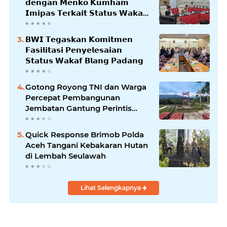
𝗱𝗲𝗻𝗴𝗮𝗻 𝗠𝗲𝗻𝗸𝗼 𝗞𝘂𝗺𝗵𝗮𝗺
𝗜𝗺𝗶𝗽𝗮𝘀 𝗧𝗲𝗿𝗸𝗮𝗶𝘁 𝗦𝘁𝗮𝘁𝘂𝘀 𝗪𝗮𝗸𝗮𝗳
𝗕𝗹𝗮𝗻𝗴𝗽𝗮𝗱𝗮𝗻𝗴
𝗕𝗪𝗜 𝗧𝗲𝗴𝗮𝘀𝗸𝗮𝗻 𝗞𝗼𝗺𝗶𝘁𝗺𝗲𝗻
𝗙𝗮𝘀𝗶𝗹𝗶𝘁𝗮𝘀𝗶 𝗣𝗲𝗻𝘆𝗲𝗹𝗲𝘀𝗮𝗶𝗮𝗻
𝗦𝘁𝗮𝘁𝘂𝘀 𝗪𝗮𝗸𝗮𝗳 𝗕𝗹𝗮𝗻𝗴 𝗣𝗮𝗱𝗮𝗻𝗴
Gotong Royong TNI dan Warga
Percepat Pembangunan
Jembatan Gantung Perintis
Kuta Ujung Aceh Tenggara
Quick Response Brimob Polda
Aceh Tangani Kebakaran Hutan
di Lembah Seulawah
Lihat Selengkapnya