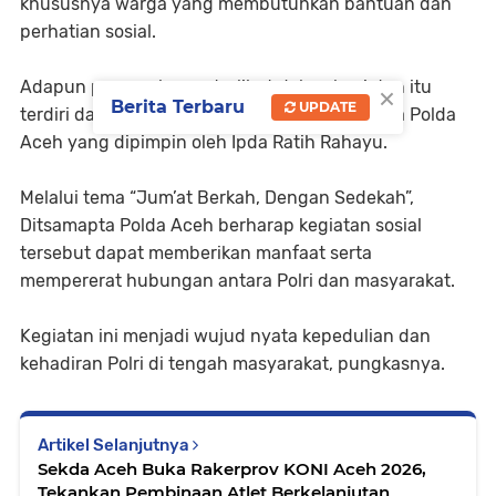
khususnya warga yang membutuhkan bantuan dan
perhatian sosial.
Adapun personel yang terlibat dalam kegiatan itu
×
Berita Terbaru
UPDATE
terdiri dari empat personel Polwan Ditsamapta Polda
Aceh yang dipimpin oleh Ipda Ratih Rahayu.
Melalui tema “Jum’at Berkah, Dengan Sedekah”,
Ditsamapta Polda Aceh berharap kegiatan sosial
tersebut dapat memberikan manfaat serta
mempererat hubungan antara Polri dan masyarakat.
Kegiatan ini menjadi wujud nyata kepedulian dan
kehadiran Polri di tengah masyarakat, pungkasnya.
Artikel Selanjutnya
Sekda Aceh Buka Rakerprov KONI Aceh 2026,
Tekankan Pembinaan Atlet Berkelanjutan