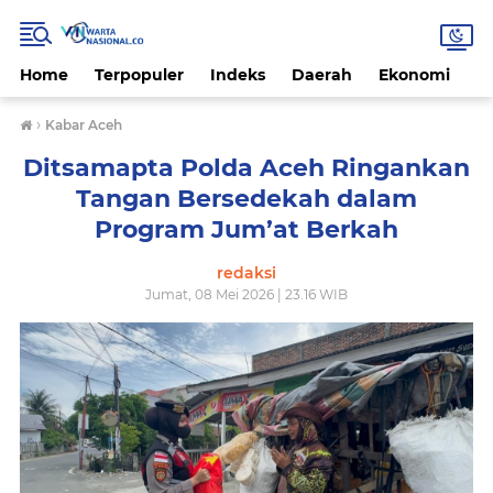
Home
Terpopuler
Indeks
Daerah
Ekonomi
H
›
Kabar Aceh
Ditsamapta Polda Aceh Ringankan
Tangan Bersedekah dalam
Program Jum’at Berkah
redaksi
Jumat, 08 Mei 2026 | 23.16 WIB