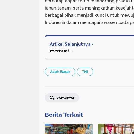
berharap dapat terus mendorong produkti
lahan tanam, serta meningkatkan kesejaht
berbagai pihak menjadi kunci untuk mewuj
Indonesia dalam mencapai swasembada pa
Artikel Selanjutnya
memuat...
Aceh Besar
TNI
komentar
Berita Terkait