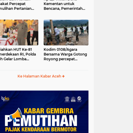
akat Percepat
Kementan untuk
ulihan Pertanian
Bencana, Pemerintah
h Pascabencana
Aceh kelola Rp 9,7 M
iahkan HUT Ke-81
Kodim 0108/Agara
erdekaan RI, Polda
Bersama Warga Gotong
h Gelar Lomba
Royong percepat
asak Nasi Goreng
pembangunan
n Aneka Minuman
Jembatan Gantung di
Desa Gulo Aceh
Ke Halaman Kabar Aceh
Tenggara