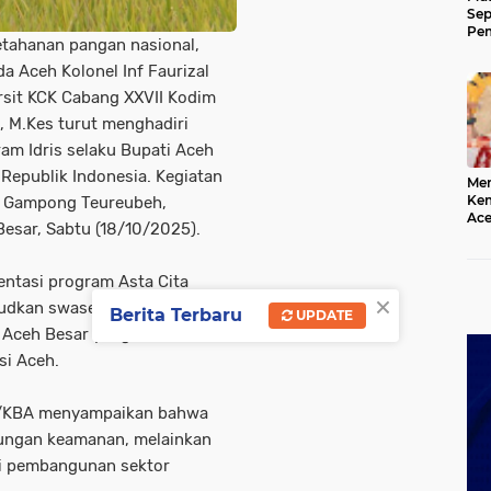
Sep
Pem
tahanan pangan nasional,
Ace
 Aceh Kolonel Inf Faurizal
ersit KCK Cabang XXVII Kodim
l, M.Kes turut menghadiri
am Idris selaku Bupati Aceh
Republik Indonesia. Kegiatan
Mer
Kem
, Gampong Teureubeh,
Ace
esar, Sabtu (18/10/2025).
Mem
da
entasi program Asta Cita
×
ujudkan swasembada pangan
Berita Terbaru
UPDATE
 Aceh Besar yang dikenal
si Aceh.
1/KBA menyampaikan bahwa
kungan keamanan, melainkan
gi pembangunan sektor