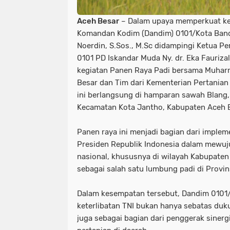
Aceh Besar
– Dalam upaya memperkuat ke
Komandan Kodim (Dandim) 0101/Kota Banda
Noerdin, S.Sos., M.Sc didampingi Ketua P
0101 PD Iskandar Muda Ny. dr. Eka Fauriza
kegiatan Panen Raya Padi bersama Muharr
Besar dan Tim dari Kementerian Pertanian 
ini berlangsung di hamparan sawah Blang
Kecamatan Kota Jantho, Kabupaten Aceh B
Panen raya ini menjadi bagian dari implem
Presiden Republik Indonesia dalam mew
nasional, khususnya di wilayah Kabupaten
sebagai salah satu lumbung padi di Provin
Dalam kesempatan tersebut, Dandim 010
keterlibatan TNI bukan hanya sebatas du
juga sebagai bagian dari penggerak siner