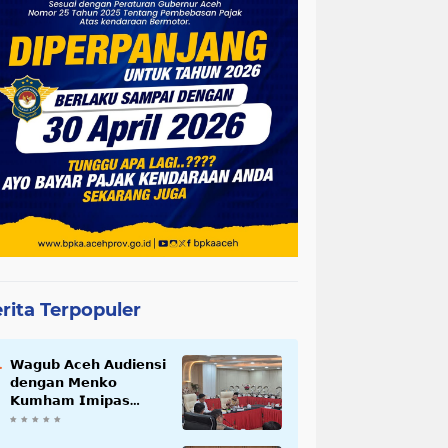
rita Terpopuler
𝗪𝗮𝗴𝘂𝗯 𝗔𝗰𝗲𝗵 𝗔𝘂𝗱𝗶𝗲𝗻𝘀𝗶
𝗱𝗲𝗻𝗴𝗮𝗻 𝗠𝗲𝗻𝗸𝗼
𝗞𝘂𝗺𝗵𝗮𝗺 𝗜𝗺𝗶𝗽𝗮𝘀
𝗧𝗲𝗿𝗸𝗮𝗶𝘁 𝗦𝘁𝗮𝘁𝘂𝘀 𝗪𝗮𝗸𝗮𝗳
𝗕𝗹𝗮𝗻𝗴𝗽𝗮𝗱𝗮𝗻𝗴