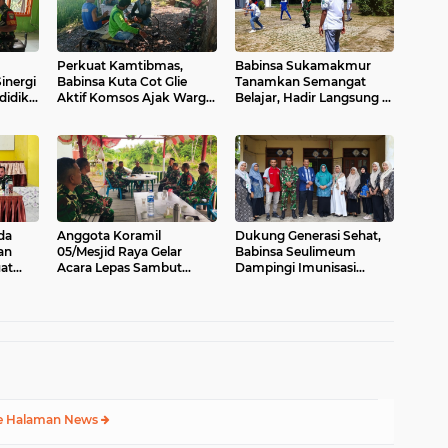
Perkuat Kamtibmas,
Babinsa Sukamakmur
inergi
Babinsa Kuta Cot Glie
Tanamkan Semangat
idik,
Aktif Komsos Ajak Warga
Belajar, Hadir Langsung di
han
Jaga Ketertiban Desa
SMAN 1 untuk Motivasi
dan
Siswa
da
Anggota Koramil
Dukung Generasi Sehat,
an
05/Mesjid Raya Gelar
Babinsa Seulimeum
at
Acara Lepas Sambut
Dampingi Imunisasi
r
Danramil
Campak di Tanoh Abee
e Halaman News