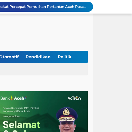
Mualem dan Mentan Sepakat Percepat Pemulihan Pertanian Aceh Pascabencana
Rp 2,5 Triliun Dana Kementan untuk Bencana, Pemerintah Aceh kelola Rp 9,7 M
Meriahkan HUT Ke-81 Kemerdekaan RI, Polda Aceh Gelar Lomba Memasak Nasi Goreng dan Aneka Minuman
Babinsa Simpang Tiga Monitoring Harga Sembako, Pastikan Stabilitas dan Ketersediaan Bahan Pokok
Babinsa Lembah Seulawah Perkuat Sinergi dengan Tenaga Pendidik, Tekankan Pencegahan Kenakalan Remaja dan Bahaya Narkoba
Perkuat Kamtibmas, Babinsa Kuta Cot Glie Aktif Komsos Ajak Warga Jaga Ketertiban Desa
Kodim 0108/Agara Bersama Warga Gotong Royong percepat pembangunan Jembatan Gantung di Desa Gulo Aceh Tenggara
Babinsa Sukamakmur Tanamkan Semangat Belajar, Hadir Langsung di SMAN 1 untuk Motivasi Siswa
Otomotif
Pendidikan
Politik
Jaga Stabilitas Wilayah, Koramil Montasik Intensifkan Patroli Keamanan di Desa Binaan
Kodim 0108/Agara terus kebut pembangunan jembatan Gantung di Ds. Kumbang Jaya, Aceh Tenggara