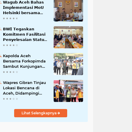
𝗪𝗮𝗴𝘂𝗯 𝗔𝗰𝗲𝗵 𝗕𝗮𝗵𝗮𝘀
𝗜𝗺𝗽𝗹𝗲𝗺𝗲𝗻𝘁𝗮𝘀𝗶 𝗠𝗼𝗨
𝗛𝗲𝗹𝘀𝗶𝗻𝗸𝗶 𝗯𝗲𝗿𝘀𝗮𝗺𝗮
𝗦𝗲𝗸𝗿𝗲𝘁𝗮𝗿𝗶𝗮𝘁 𝗡𝗲𝗴𝗮𝗿𝗮
𝗕𝗪𝗜 𝗧𝗲𝗴𝗮𝘀𝗸𝗮𝗻
𝗞𝗼𝗺𝗶𝘁𝗺𝗲𝗻 𝗙𝗮𝘀𝗶𝗹𝗶𝘁𝗮𝘀𝗶
𝗣𝗲𝗻𝘆𝗲𝗹𝗲𝘀𝗮𝗶𝗮𝗻 𝗦𝘁𝗮𝘁𝘂𝘀
𝗪𝗮𝗸𝗮𝗳 𝗕𝗹𝗮𝗻𝗴 𝗣𝗮𝗱𝗮𝗻𝗴
Kapolda Aceh
Bersama Forkopimda
Sambut Kunjungan
Kerja Wakil Presiden
RI di Kabupaten
Bireuen
Wapres Gibran Tinjau
Lokasi Bencana di
Aceh, Didampingi
Wagub Dek Fadh
Lihat Selengkapnya