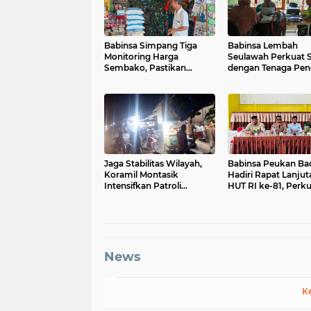
Babinsa Simpang Tiga
Babinsa Lembah
Monitoring Harga
Seulawah Perkuat S
Sembako, Pastikan
dengan Tenaga Pend
Stabilitas dan
Tekankan Pencega
Ketersediaan Bahan
Kenakalan Remaja 
Pokok
Bahaya Narkoba
Jaga Stabilitas Wilayah,
Babinsa Peukan Ba
Koramil Montasik
Hadiri Rapat Lanjut
Intensifkan Patroli
HUT RI ke-81, Perku
Keamanan di Desa Binaan
Sinergi Lintas Sekto
News
K