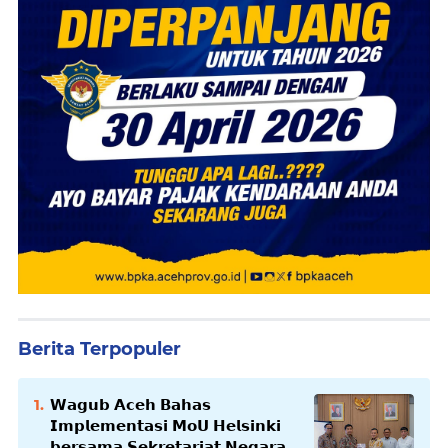
Berita Terpopuler
𝗪𝗮𝗴𝘂𝗯 𝗔𝗰𝗲𝗵 𝗕𝗮𝗵𝗮𝘀
𝗜𝗺𝗽𝗹𝗲𝗺𝗲𝗻𝘁𝗮𝘀𝗶 𝗠𝗼𝗨 𝗛𝗲𝗹𝘀𝗶𝗻𝗸𝗶
𝗯𝗲𝗿𝘀𝗮𝗺𝗮 𝗦𝗲𝗸𝗿𝗲𝘁𝗮𝗿𝗶𝗮𝘁 𝗡𝗲𝗴𝗮𝗿𝗮