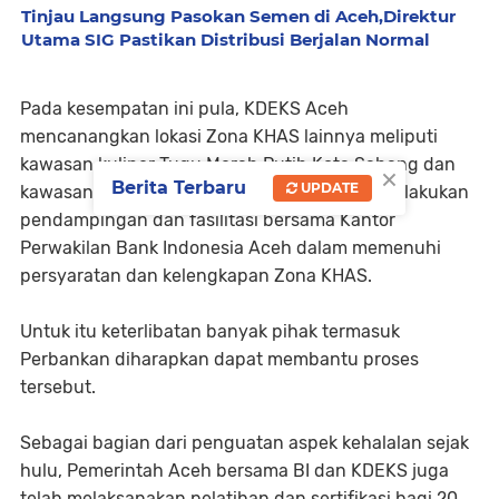
Tinjau Langsung Pasokan Semen di Aceh,Direktur
Utama SIG Pastikan Distribusi Berjalan Normal
Pada kesempatan ini pula, KDEKS Aceh
mencanangkan lokasi Zona KHAS lainnya meliputi
kawasan kuliner Tugu Merah Putih Kota Sabang dan
×
Berita Terbaru
UPDATE
kawasan wisata Pantai Lampuuk yang akan dilakukan
pendampingan dan fasilitasi bersama Kantor
Perwakilan Bank Indonesia Aceh dalam memenuhi
persyaratan dan kelengkapan Zona KHAS.
Untuk itu keterlibatan banyak pihak termasuk
Perbankan diharapkan dapat membantu proses
tersebut.
Sebagai bagian dari penguatan aspek kehalalan sejak
hulu, Pemerintah Aceh bersama BI dan KDEKS juga
telah melaksanakan pelatihan dan sertifikasi bagi 20