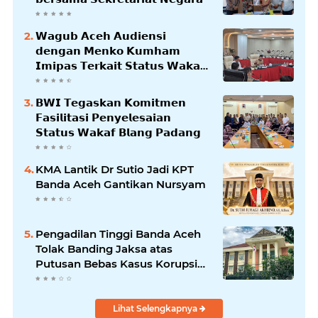
𝗪𝗮𝗴𝘂𝗯 𝗔𝗰𝗲𝗵 𝗔𝘂𝗱𝗶𝗲𝗻𝘀𝗶
𝗱𝗲𝗻𝗴𝗮𝗻 𝗠𝗲𝗻𝗸𝗼 𝗞𝘂𝗺𝗵𝗮𝗺
𝗜𝗺𝗶𝗽𝗮𝘀 𝗧𝗲𝗿𝗸𝗮𝗶𝘁 𝗦𝘁𝗮𝘁𝘂𝘀 𝗪𝗮𝗸𝗮𝗳
𝗕𝗹𝗮𝗻𝗴𝗽𝗮𝗱𝗮𝗻𝗴
𝗕𝗪𝗜 𝗧𝗲𝗴𝗮𝘀𝗸𝗮𝗻 𝗞𝗼𝗺𝗶𝘁𝗺𝗲𝗻
𝗙𝗮𝘀𝗶𝗹𝗶𝘁𝗮𝘀𝗶 𝗣𝗲𝗻𝘆𝗲𝗹𝗲𝘀𝗮𝗶𝗮𝗻
𝗦𝘁𝗮𝘁𝘂𝘀 𝗪𝗮𝗸𝗮𝗳 𝗕𝗹𝗮𝗻𝗴 𝗣𝗮𝗱𝗮𝗻𝗴
KMA Lantik Dr Sutio Jadi KPT
Banda Aceh Gantikan Nursyam
Pengadilan Tinggi Banda Aceh
Tolak Banding Jaksa atas
Putusan Bebas Kasus Korupsi
Wastafel
Lihat Selengkapnya