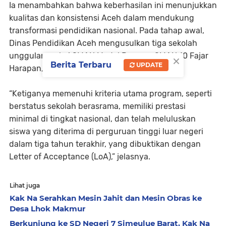
Ia menambahkan bahwa keberhasilan ini menunjukkan
kualitas dan konsistensi Aceh dalam mendukung
transformasi pendidikan nasional. Pada tahap awal,
Dinas Pendidikan Aceh mengusulkan tiga sekolah
unggulan, yakni SMAN Modal Bangsa, SMAN 10 Fajar
×
Berita Terbaru
UPDATE
Harapan, dan SMAN Modal Bangsa Arun.
“Ketiganya memenuhi kriteria utama program, seperti
berstatus sekolah berasrama, memiliki prestasi
minimal di tingkat nasional, dan telah meluluskan
siswa yang diterima di perguruan tinggi luar negeri
dalam tiga tahun terakhir, yang dibuktikan dengan
Letter of Acceptance (LoA),” jelasnya.
Lihat juga
Kak Na Serahkan Mesin Jahit dan Mesin Obras ke
Desa Lhok Makmur
Berkunjung ke SD Negeri 7 Simeulue Barat, Kak Na