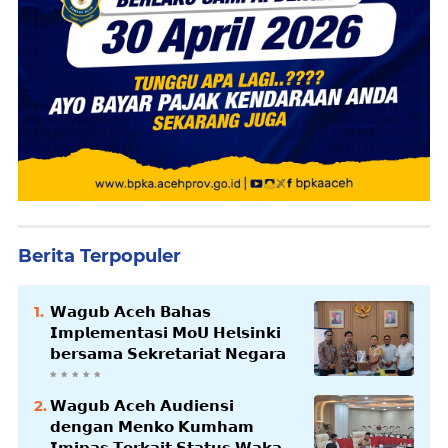
Berita Terpopuler
𝗪𝗮𝗴𝘂𝗯 𝗔𝗰𝗲𝗵 𝗕𝗮𝗵𝗮𝘀
𝗜𝗺𝗽𝗹𝗲𝗺𝗲𝗻𝘁𝗮𝘀𝗶 𝗠𝗼𝗨 𝗛𝗲𝗹𝘀𝗶𝗻𝗸𝗶
𝗯𝗲𝗿𝘀𝗮𝗺𝗮 𝗦𝗲𝗸𝗿𝗲𝘁𝗮𝗿𝗶𝗮𝘁 𝗡𝗲𝗴𝗮𝗿𝗮
𝗪𝗮𝗴𝘂𝗯 𝗔𝗰𝗲𝗵 𝗔𝘂𝗱𝗶𝗲𝗻𝘀𝗶
𝗱𝗲𝗻𝗴𝗮𝗻 𝗠𝗲𝗻𝗸𝗼 𝗞𝘂𝗺𝗵𝗮𝗺
𝗜𝗺𝗶𝗽𝗮𝘀 𝗧𝗲𝗿𝗸𝗮𝗶𝘁 𝗦𝘁𝗮𝘁𝘂𝘀 𝗪𝗮𝗸𝗮𝗳