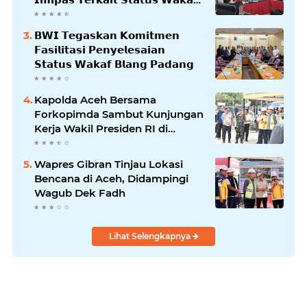
𝗕𝗹𝗮𝗻𝗴𝗽𝗮𝗱𝗮𝗻𝗴
𝗕𝗪𝗜 𝗧𝗲𝗴𝗮𝘀𝗸𝗮𝗻 𝗞𝗼𝗺𝗶𝘁𝗺𝗲𝗻
𝗙𝗮𝘀𝗶𝗹𝗶𝘁𝗮𝘀𝗶 𝗣𝗲𝗻𝘆𝗲𝗹𝗲𝘀𝗮𝗶𝗮𝗻
𝗦𝘁𝗮𝘁𝘂𝘀 𝗪𝗮𝗸𝗮𝗳 𝗕𝗹𝗮𝗻𝗴 𝗣𝗮𝗱𝗮𝗻𝗴
Kapolda Aceh Bersama
Forkopimda Sambut Kunjungan
Kerja Wakil Presiden RI di
Kabupaten Bireuen
Wapres Gibran Tinjau Lokasi
Bencana di Aceh, Didampingi
Wagub Dek Fadh
Lihat Selengkapnya