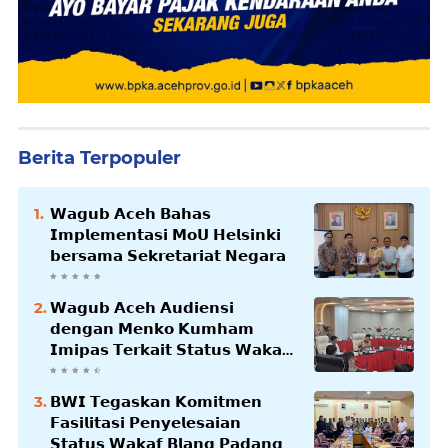
Berita Terpopuler
𝗪𝗮𝗴𝘂𝗯 𝗔𝗰𝗲𝗵 𝗕𝗮𝗵𝗮𝘀
𝗜𝗺𝗽𝗹𝗲𝗺𝗲𝗻𝘁𝗮𝘀𝗶 𝗠𝗼𝗨 𝗛𝗲𝗹𝘀𝗶𝗻𝗸𝗶
𝗯𝗲𝗿𝘀𝗮𝗺𝗮 𝗦𝗲𝗸𝗿𝗲𝘁𝗮𝗿𝗶𝗮𝘁 𝗡𝗲𝗴𝗮𝗿𝗮
𝗪𝗮𝗴𝘂𝗯 𝗔𝗰𝗲𝗵 𝗔𝘂𝗱𝗶𝗲𝗻𝘀𝗶
𝗱𝗲𝗻𝗴𝗮𝗻 𝗠𝗲𝗻𝗸𝗼 𝗞𝘂𝗺𝗵𝗮𝗺
𝗜𝗺𝗶𝗽𝗮𝘀 𝗧𝗲𝗿𝗸𝗮𝗶𝘁 𝗦𝘁𝗮𝘁𝘂𝘀 𝗪𝗮𝗸𝗮𝗳
𝗕𝗹𝗮𝗻𝗴𝗽𝗮𝗱𝗮𝗻𝗴
𝗕𝗪𝗜 𝗧𝗲𝗴𝗮𝘀𝗸𝗮𝗻 𝗞𝗼𝗺𝗶𝘁𝗺𝗲𝗻
𝗙𝗮𝘀𝗶𝗹𝗶𝘁𝗮𝘀𝗶 𝗣𝗲𝗻𝘆𝗲𝗹𝗲𝘀𝗮𝗶𝗮𝗻
𝗦𝘁𝗮𝘁𝘂𝘀 𝗪𝗮𝗸𝗮𝗳 𝗕𝗹𝗮𝗻𝗴 𝗣𝗮𝗱𝗮𝗻𝗴