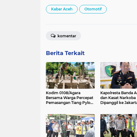
Kabar Aceh
Otomotif
komentar
Berita Terkait
Kodim 0108/Agara
Kapolresta Banda 
Bersama Warga Percepat
dan Kasat Narkoba
Pemasangan Tiang Pylon
Dipanggil ke Jakart
Jembatan Gantung di
Polda Aceh Tunjuk 
Desa Lawe Ger-Ger Aceh
Tenggara