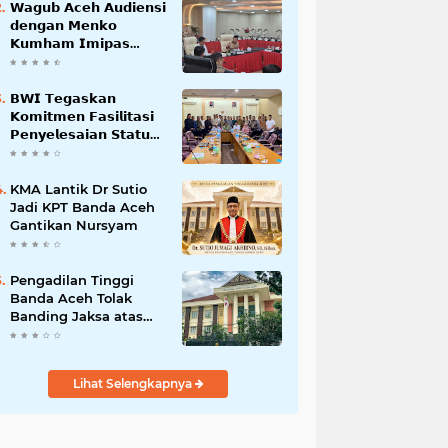
𝗪𝗮𝗴𝘂𝗯 𝗔𝗰𝗲𝗵 𝗔𝘂𝗱𝗶𝗲𝗻𝘀𝗶
𝗱𝗲𝗻𝗴𝗮𝗻 𝗠𝗲𝗻𝗸𝗼
𝗞𝘂𝗺𝗵𝗮𝗺 𝗜𝗺𝗶𝗽𝗮𝘀
𝗧𝗲𝗿𝗸𝗮𝗶𝘁 𝗦𝘁𝗮𝘁𝘂𝘀 𝗪𝗮𝗸𝗮𝗳
𝗕𝗹𝗮𝗻𝗴𝗽𝗮𝗱𝗮𝗻𝗴
𝗕𝗪𝗜 𝗧𝗲𝗴𝗮𝘀𝗸𝗮𝗻
𝗞𝗼𝗺𝗶𝘁𝗺𝗲𝗻 𝗙𝗮𝘀𝗶𝗹𝗶𝘁𝗮𝘀𝗶
𝗣𝗲𝗻𝘆𝗲𝗹𝗲𝘀𝗮𝗶𝗮𝗻 𝗦𝘁𝗮𝘁𝘂𝘀
𝗪𝗮𝗸𝗮𝗳 𝗕𝗹𝗮𝗻𝗴 𝗣𝗮𝗱𝗮𝗻𝗴
KMA Lantik Dr Sutio
Jadi KPT Banda Aceh
Gantikan Nursyam
Pengadilan Tinggi
Banda Aceh Tolak
Banding Jaksa atas
Putusan Bebas Kasus
Korupsi Wastafel
Lihat Selengkapnya