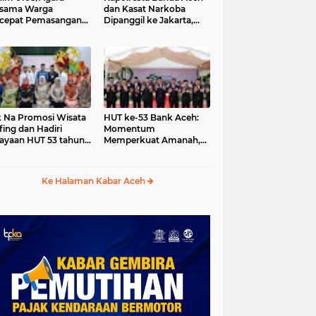
rsama Warga
dan Kasat Narkoba
cepat Pemasangan
Dipanggil ke Jakarta,
ng Pylon Jembatan
Polda Aceh Tunjuk Plt
tung di Desa Lawe
-Ger Aceh Tenggara
 Na Promosi Wisata
HUT ke-53 Bank Aceh:
fing dan Hadiri
Momentum
ayaan HUT 53 tahun
Memperkuat Amanah,
 Simeulue
Menumbuhkan
Keberkahan Bagi Aceh
Ke Halaman Kabar Aceh