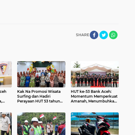
SHARE
Aceh
Kak Na Promosi Wisata
HUT ke-53 Bank Aceh:
Surfing dan Hadiri
Momentum Memperkuat
a,
Perayaan HUT 53 tahun
Amanah, Menumbuhkan
Plt
BAS Simeulue
Keberkahan Bagi Aceh