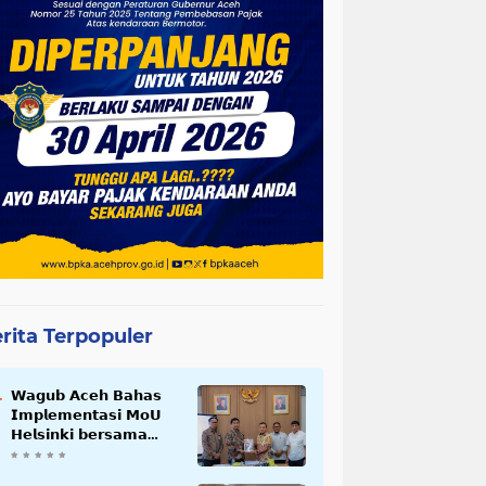
rita Terpopuler
𝗪𝗮𝗴𝘂𝗯 𝗔𝗰𝗲𝗵 𝗕𝗮𝗵𝗮𝘀
𝗜𝗺𝗽𝗹𝗲𝗺𝗲𝗻𝘁𝗮𝘀𝗶 𝗠𝗼𝗨
𝗛𝗲𝗹𝘀𝗶𝗻𝗸𝗶 𝗯𝗲𝗿𝘀𝗮𝗺𝗮
𝗦𝗲𝗸𝗿𝗲𝘁𝗮𝗿𝗶𝗮𝘁 𝗡𝗲𝗴𝗮𝗿𝗮