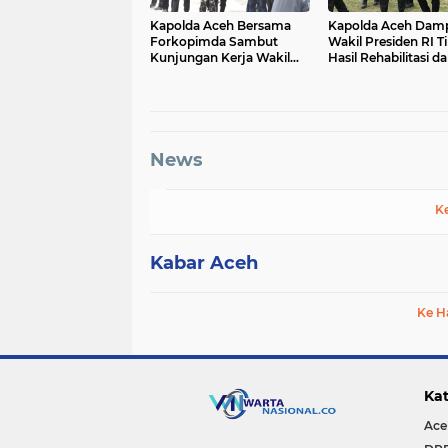
Kapolda Aceh Bersama
Kapolda Aceh Damp
Forkopimda Sambut
Wakil Presiden RI T
Kunjungan Kerja Wakil
Hasil Rehabilitasi d
Presiden RI di Kabupaten
Rekonstruksi
Bireuen
Pascabencana di D
Kendawi, Gayo Lue
News
K
Kabar Aceh
Ke H
Kat
Ace