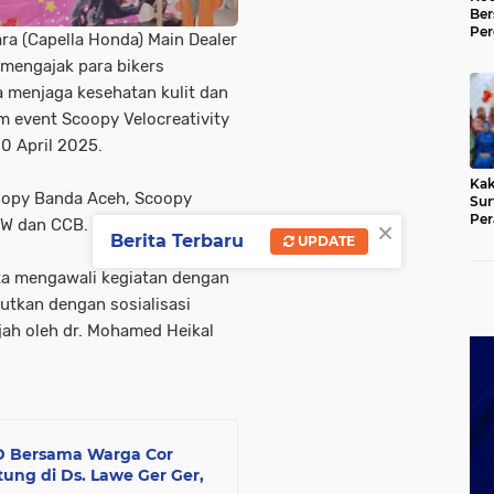
Be
Per
ra (Capella Honda) Main Dealer
Tia
mengajak para bikers
Gan
Ger
 menjaga kesehatan kulit dan
 event Scoopy Velocreativity
0 April 2025.
Kak
Scoopy Banda Aceh, Scoopy
Sur
×
Per
NW dan CCB.
BAS
Berita Terbaru
UPDATE
rta mengawali kegiatan dengan
jutkan dengan sosialisasi
jah oleh dr. Mohamed Heikal
D Bersama Warga Cor
ung di Ds. Lawe Ger Ger,