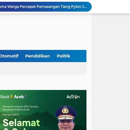
Kodim 0108/Agara Bersama Warga Percepat Pemasangan Tiang Pylon Jembatan Gantung di Desa Lawe Ger-Ger Aceh Tenggara
Kapolresta Banda Aceh dan Kasat Narkoba Dipanggil ke Jakarta, Polda Aceh Tunjuk Plt
Kak Na Promosi Wisata Surfing dan Hadiri Perayaan HUT 53 tahun BAS Simeulue
HUT ke-53 Bank Aceh: Momentum Memperkuat Amanah, Menumbuhkan Keberkahan Bagi Aceh
Silaturahmi Lintas Sektor di Kuta Alam, TNI–Polri dan Desa Perkokoh Kebersamaan
Babinsa Peukan Bada Hadiri Rapat Lanjutan HUT RI ke-81, Perkuat Sinergi Lintas Sektor
jid Raya Gelar Acara Lepas Sambut Danramil
Babinsa Sukamakmur Tanamkan Semangat Belajar, Hadir Langsung di SMAN 1 untuk Motivasi Siswa
Otomotif
Pendidikan
Politik
Jaga Stabilitas Wilayah, Koramil Montasik Intensifkan Patroli Keamanan di Desa Binaan
Pimpin Upacara Pembaretan 65 Bintara Remaja Brimob, Kapolda Aceh: Baret Adalah Simbol Kehormatan