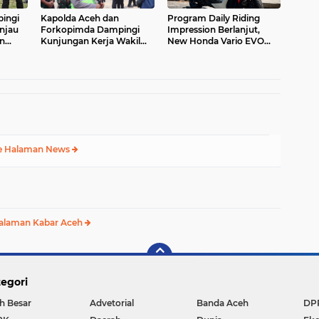
ingi
Kapolda Aceh dan
Program Daily Riding
injau
Forkopimda Dampingi
Impression Berlanjut,
an
Kunjungan Kerja Wakil
New Honda Vario EVO
Presiden RI Gibran
160 Temani Mobilitas
esa
Rakabuming Raka di
Harian Peserta
s
Aceh Tengah
e Halaman News
alaman Kabar Aceh
egori
h Besar
Advetorial
Banda Aceh
DP