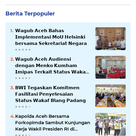
Berita Terpopuler
𝗪𝗮𝗴𝘂𝗯 𝗔𝗰𝗲𝗵 𝗕𝗮𝗵𝗮𝘀
𝗜𝗺𝗽𝗹𝗲𝗺𝗲𝗻𝘁𝗮𝘀𝗶 𝗠𝗼𝗨 𝗛𝗲𝗹𝘀𝗶𝗻𝗸𝗶
𝗯𝗲𝗿𝘀𝗮𝗺𝗮 𝗦𝗲𝗸𝗿𝗲𝘁𝗮𝗿𝗶𝗮𝘁 𝗡𝗲𝗴𝗮𝗿𝗮
𝗪𝗮𝗴𝘂𝗯 𝗔𝗰𝗲𝗵 𝗔𝘂𝗱𝗶𝗲𝗻𝘀𝗶
𝗱𝗲𝗻𝗴𝗮𝗻 𝗠𝗲𝗻𝗸𝗼 𝗞𝘂𝗺𝗵𝗮𝗺
𝗜𝗺𝗶𝗽𝗮𝘀 𝗧𝗲𝗿𝗸𝗮𝗶𝘁 𝗦𝘁𝗮𝘁𝘂𝘀 𝗪𝗮𝗸𝗮𝗳
𝗕𝗹𝗮𝗻𝗴𝗽𝗮𝗱𝗮𝗻𝗴
𝗕𝗪𝗜 𝗧𝗲𝗴𝗮𝘀𝗸𝗮𝗻 𝗞𝗼𝗺𝗶𝘁𝗺𝗲𝗻
𝗙𝗮𝘀𝗶𝗹𝗶𝘁𝗮𝘀𝗶 𝗣𝗲𝗻𝘆𝗲𝗹𝗲𝘀𝗮𝗶𝗮𝗻
𝗦𝘁𝗮𝘁𝘂𝘀 𝗪𝗮𝗸𝗮𝗳 𝗕𝗹𝗮𝗻𝗴 𝗣𝗮𝗱𝗮𝗻𝗴
Kapolda Aceh Bersama
Forkopimda Sambut Kunjungan
Kerja Wakil Presiden RI di
Kabupaten Bireuen