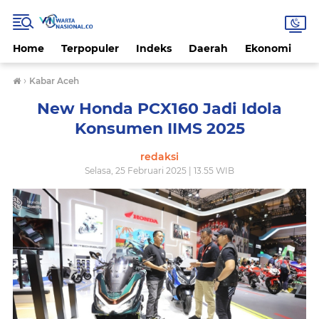
Home
Terpopuler
Indeks
Daerah
Ekonomi
H
›
Kabar Aceh
New Honda PCX160 Jadi Idola
Konsumen IIMS 2025
redaksi
Selasa, 25 Februari 2025 | 13.55 WIB