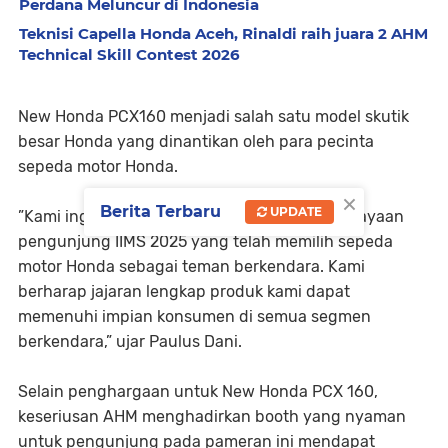
Perdana Meluncur di Indonesia
Teknisi Capella Honda Aceh, Rinaldi raih juara 2 AHM
Technical Skill Contest 2026
New Honda PCX160 menjadi salah satu model skutik
besar Honda yang dinantikan oleh para pecinta
sepeda motor Honda.
×
Berita Terbaru
UPDATE
”Kami ingin ucapkan terima kasih atas kepercayaan
pengunjung IIMS 2025 yang telah memilih sepeda
motor Honda sebagai teman berkendara. Kami
berharap jajaran lengkap produk kami dapat
memenuhi impian konsumen di semua segmen
berkendara,” ujar Paulus Dani.
Selain penghargaan untuk New Honda PCX 160,
keseriusan AHM menghadirkan booth yang nyaman
untuk pengunjung pada pameran ini mendapat