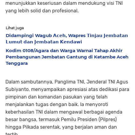
menunjukkan keseriusan dalam mendukung visi TNI
yang lebih solid dan profesional.
Lihat juga
Didampingi Wagub 𝗔𝗰𝗲𝗵, Wapres 𝗧𝗶𝗻𝗷𝗮𝘂 𝗝𝗲𝗺𝗯𝗮𝘁𝗮𝗻
𝗟𝘂𝗺𝘂𝘁 𝗱𝗮𝗻 𝗝𝗲𝗺𝗯𝗮𝘁𝗮𝗻 𝗞𝗲𝗻𝗱𝗮𝘄𝗶
Kodim 0108/Agara dan Warga Warnai Tahap Akhir
Pembangunan Jembatan Gantung di Ketambe Aceh
Tenggara
Dalam sambutannya, Panglima TNI, Jenderal TNI Agus
Subiyanto, menyampaikan apresiasi atas dedikasi para
pimpinan dan komandan pasukan yang telah
menjalankan tugas dengan baik. Ia menyoroti
keberhasilan TNI dalam mengawal berbagai agenda
besar bangsa, termasuk Pemilu Presiden (Pilpres)
hingga Pilkada serentak, yang berjalan aman dan
tertib.