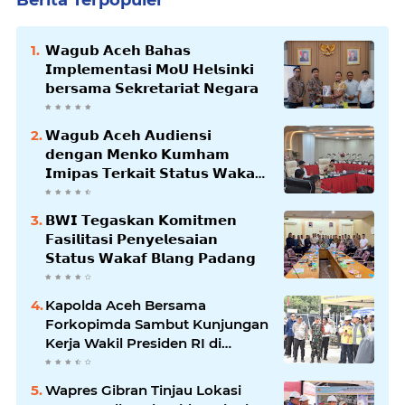
Berita Terpopuler
𝗪𝗮𝗴𝘂𝗯 𝗔𝗰𝗲𝗵 𝗕𝗮𝗵𝗮𝘀
𝗜𝗺𝗽𝗹𝗲𝗺𝗲𝗻𝘁𝗮𝘀𝗶 𝗠𝗼𝗨 𝗛𝗲𝗹𝘀𝗶𝗻𝗸𝗶
𝗯𝗲𝗿𝘀𝗮𝗺𝗮 𝗦𝗲𝗸𝗿𝗲𝘁𝗮𝗿𝗶𝗮𝘁 𝗡𝗲𝗴𝗮𝗿𝗮
𝗪𝗮𝗴𝘂𝗯 𝗔𝗰𝗲𝗵 𝗔𝘂𝗱𝗶𝗲𝗻𝘀𝗶
𝗱𝗲𝗻𝗴𝗮𝗻 𝗠𝗲𝗻𝗸𝗼 𝗞𝘂𝗺𝗵𝗮𝗺
𝗜𝗺𝗶𝗽𝗮𝘀 𝗧𝗲𝗿𝗸𝗮𝗶𝘁 𝗦𝘁𝗮𝘁𝘂𝘀 𝗪𝗮𝗸𝗮𝗳
𝗕𝗹𝗮𝗻𝗴𝗽𝗮𝗱𝗮𝗻𝗴
𝗕𝗪𝗜 𝗧𝗲𝗴𝗮𝘀𝗸𝗮𝗻 𝗞𝗼𝗺𝗶𝘁𝗺𝗲𝗻
𝗙𝗮𝘀𝗶𝗹𝗶𝘁𝗮𝘀𝗶 𝗣𝗲𝗻𝘆𝗲𝗹𝗲𝘀𝗮𝗶𝗮𝗻
𝗦𝘁𝗮𝘁𝘂𝘀 𝗪𝗮𝗸𝗮𝗳 𝗕𝗹𝗮𝗻𝗴 𝗣𝗮𝗱𝗮𝗻𝗴
Kapolda Aceh Bersama
Forkopimda Sambut Kunjungan
Kerja Wakil Presiden RI di
Kabupaten Bireuen
Wapres Gibran Tinjau Lokasi