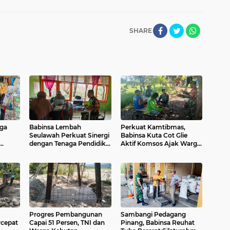
SHARE
iga
Babinsa Lembah
Perkuat Kamtibmas,
Seulawah Perkuat Sinergi
Babinsa Kuta Cot Glie
dengan Tenaga Pendidik,
Aktif Komsos Ajak Warga
Tekankan Pencegahan
Jaga Ketertiban Desa
n
Kenakalan Remaja dan
Bahaya Narkoba
Progres Pembangunan
Sambangi Pedagang
cepat
Capai 51 Persen, TNI dan
Pinang, Babinsa Reuhat