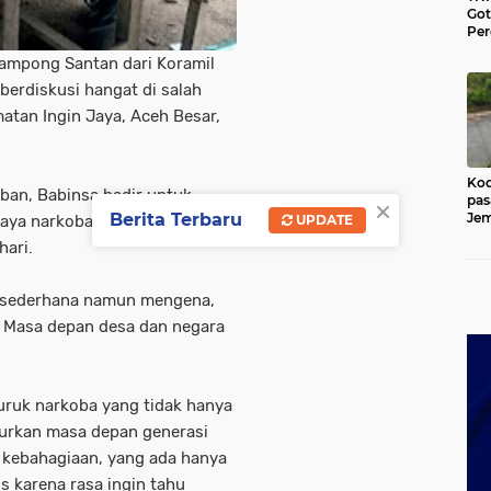
Go
Per
Lan
Gampong Santan dari Koramil
di 
Ace
berdiskusi hangat di salah
atan Ingin Jaya, Aceh Besar,
Kod
ban, Babinsa hadir untuk
×
pas
Berita Terbaru
Jem
UPDATE
aya narkoba dan pengaruh
Kut
-hari.
 sederhana namun mengena,
 Masa depan desa dan negara
ruk narkoba yang tidak hanya
urkan masa depan generasi
 kebahagiaan, yang ada hanya
s karena rasa ingin tahu