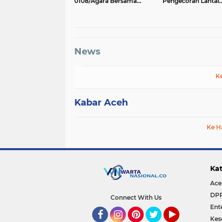
0108/Agara Bersama
Pengecoran Lantai
Warga Lanjutkan
Jembatan Beton di
Pengerjaan Jembatan
Bunga Melur Aceh
Gantung di Lawe Ger Ger,
Tenggara
Aceh Tenggara
News
K
Kabar Aceh
Ke H
Kat
Ace
DP
Connect With Us
Ent
Kes