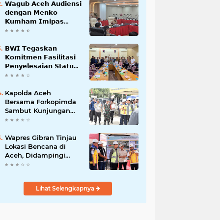
𝗪𝗮𝗴𝘂𝗯 𝗔𝗰𝗲𝗵 𝗔𝘂𝗱𝗶𝗲𝗻𝘀𝗶
𝗱𝗲𝗻𝗴𝗮𝗻 𝗠𝗲𝗻𝗸𝗼
𝗞𝘂𝗺𝗵𝗮𝗺 𝗜𝗺𝗶𝗽𝗮𝘀
𝗧𝗲𝗿𝗸𝗮𝗶𝘁 𝗦𝘁𝗮𝘁𝘂𝘀 𝗪𝗮𝗸𝗮𝗳
𝗕𝗹𝗮𝗻𝗴𝗽𝗮𝗱𝗮𝗻𝗴
𝗕𝗪𝗜 𝗧𝗲𝗴𝗮𝘀𝗸𝗮𝗻
𝗞𝗼𝗺𝗶𝘁𝗺𝗲𝗻 𝗙𝗮𝘀𝗶𝗹𝗶𝘁𝗮𝘀𝗶
𝗣𝗲𝗻𝘆𝗲𝗹𝗲𝘀𝗮𝗶𝗮𝗻 𝗦𝘁𝗮𝘁𝘂𝘀
𝗪𝗮𝗸𝗮𝗳 𝗕𝗹𝗮𝗻𝗴 𝗣𝗮𝗱𝗮𝗻𝗴
Kapolda Aceh
Bersama Forkopimda
Sambut Kunjungan
Kerja Wakil Presiden
RI di Kabupaten
Bireuen
Wapres Gibran Tinjau
Lokasi Bencana di
Aceh, Didampingi
Wagub Dek Fadh
Lihat Selengkapnya