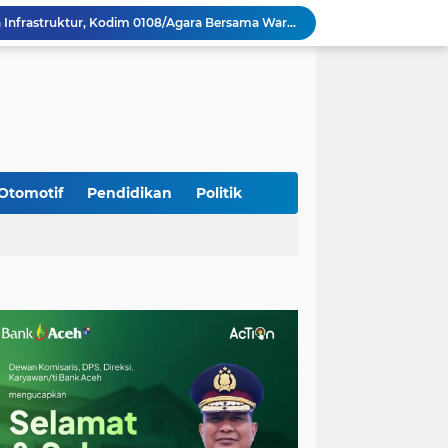
Percepat Pembangunan Infrastruktur, Kodim 0108/Agara Bersama Warga Lanjutkan Pengerjaan Jembatan Gantung di Lawe Ger Ger, Aceh Tenggara
TNI dan Masyarakat Gotong Royong Percepat Pengecoran Lantai Jembatan Beton di Desa Bunga Melur Aceh Tenggara
Polri: Sertifikat Prestasi Nasional Hingga Internasional Tetap Ikuti Tahapan Seleksi Rekrutmen Polri
Progres Pembangunan Capai 51 Persen, TNI dan Warga Kebutan Pengecoran Lantai Jembatan di Bunga Melur
Sambangi Pedagang Pinang, Babinsa Reuhat Tuha Pererat Silaturahmi dengan Warga
Jalin Keakraban dengan Warga, Babinsa Leung Ie Perkuat Komunikasi di Wilayah Binaan
Hadiri Persami di Buengcala, Danramil Kuta Baro Dorong Semangat Kebersamaan Generasi Muda
Rumah Warga Diterpa Angin Kencang, Babinsa Meunasah Lhok Dampingi Penyaluran Bantuan Masa Panik
Otomotif
Pendidikan
Politik
Sambut HUT ke-81 RI, Koramil Lhoong Bersama Warga Gotong Royong Bersihkan Lingkungan
Tim Gabungan Lakukan Penegakan Hukum terhadap DPO di Tembagapura