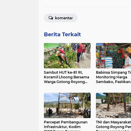
komentar
Berita Terkait
Sambut HUT ke-81 RI,
Babinsa Simpang T
Koramil Lhoong Bersama
Monitoring Harga
Warga Gotong Royong
Sembako, Pastikan
Bersihkan Lingkungan
Stabilitas dan
Ketersediaan Baha
Pokok
Percepat Pembangunan
TNI dan Masyarakat
Infrastruktur, Kodim
Gotong Royong Per