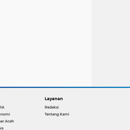
Layanan
RA
Redaksi
onomi
Tentang Kami
ar Aceh
ws