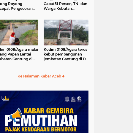
tong Royong
Capai 51 Persen, TNI dan
cepat Pengecoran
Warga Kebutan
tai Jembatan Beton
Pengecoran Lantai
Desa Bunga Melur
Jembatan di Bunga
h Tenggara
Melur
im 0108/Agara mulai
Kodim 0108/Agara terus
ang Papan Lantai
kebut pembangunan
batan Gantung di
jembatan Gantung di Ds.
a Ujung Agara
Kumbang Jaya, Aceh
Tenggara
Ke Halaman Kabar Aceh