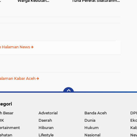
Warga Kebutan
Tuha Pererat Silaturahmi
 Desa
Pengecoran Lantai
dengan Warga
Jembatan di Bunga Melur
e Halaman News
alaman Kabar Aceh
egori
h Besar
Advetorial
Banda Aceh
DP
RK
Daerah
Dunia
Ek
ertainment
Hiburan
Hukum
Kab
ehatan
Lifestyle
Nasional
Ne