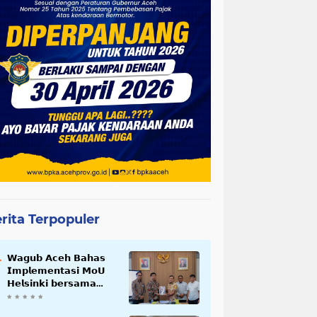
rita Terpopuler
𝗪𝗮𝗴𝘂𝗯 𝗔𝗰𝗲𝗵 𝗕𝗮𝗵𝗮𝘀
𝗜𝗺𝗽𝗹𝗲𝗺𝗲𝗻𝘁𝗮𝘀𝗶 𝗠𝗼𝗨
𝗛𝗲𝗹𝘀𝗶𝗻𝗸𝗶 𝗯𝗲𝗿𝘀𝗮𝗺𝗮
𝗦𝗲𝗸𝗿𝗲𝘁𝗮𝗿𝗶𝗮𝘁 𝗡𝗲𝗴𝗮𝗿𝗮