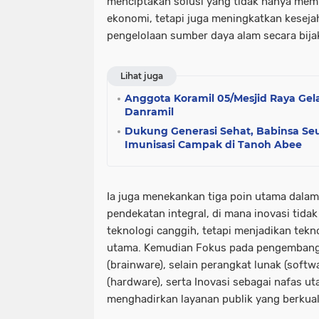
menciptakan solusi yang tidak hanya me
ekonomi, tetapi juga meningkatkan kesejah
pengelolaan sumber daya alam secara bijaks
Lihat juga
Anggota Koramil 05/Mesjid Raya Gel
Danramil
Dukung Generasi Sehat, Babinsa S
Imunisasi Campak di Tanoh Abee
Ia juga menekankan tiga poin utama dalam
pendekatan integral, di mana inovasi tidak
teknologi canggih, tetapi menjadikan tek
utama. Kemudian Fokus pada pengembang
(brainware), selain perangkat lunak (softw
(hardware), serta Inovasi sebagai nafas u
menghadirkan layanan publik yang berkual