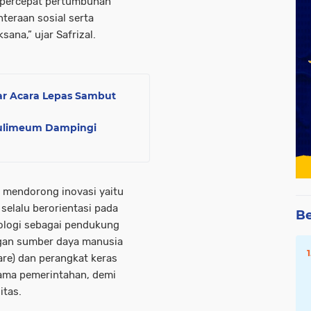
mpercepat pertumbuhan
teraan sosial serta
ana,” ujar Safrizal.
ar Acara Lepas Sambut
eulimeum Dampingi
 mendorong inovasi yaitu
 selalu berorientasi pada
Be
nologi sebagai pendukung
an sumber daya manusia
are) dan perangkat keras
tama pemerintahan, demi
itas.