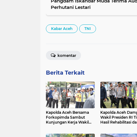
Pangdam Iskandar Muda Terima Audi
Perhutani Lestari
Kabar Aceh
TNI
komentar
Berita Terkait
Kapolda Aceh Bersama
Kapolda Aceh Damp
Forkopimda Sambut
Wakil Presiden RI T
Kunjungan Kerja Wakil
Hasil Rehabilitasi d
Presiden RI di Kabupaten
Rekonstruksi
Bireuen
Pascabencana di D
Kendawi, Gayo Lue