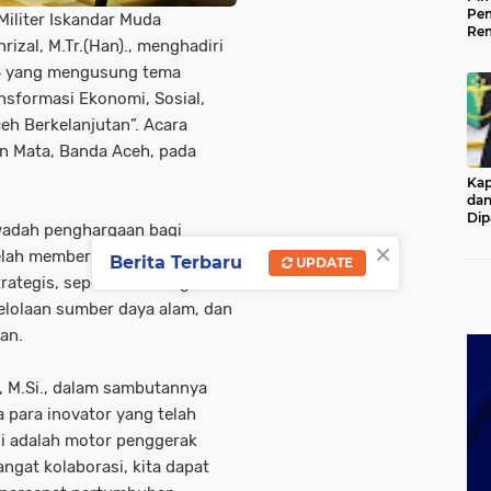
Pem
iliter Iskandar Muda
Rem
izal, M.Tr.(Han)., menghadiri
Kap
Ada
24 yang mengusung tema
Ke
ansformasi Ekonomi, Sosial,
h Berkelanjutan”. Acara
on Mata, Banda Aceh, pada
Kap
dan
Dip
wadah penghargaan bagi
Pol
×
elah memberikan kontribusi
Berita Terbaru
UPDATE
rategis, seperti teknologi,
lolaan sumber daya alam, dan
an.
A, M.Si., dalam sambutannya
para inovator yang telah
si adalah motor penggerak
gat kolaborasi, kita dapat