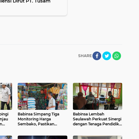
ensi Dirut PT. Tusam
SHARE
ingi
Babinsa Simpang Tiga
Babinsa Lembah
injau
Monitoring Harga
Seulawah Perkuat Sinergi
an
Sembako, Pastikan
dengan Tenaga Pendidik,
Stabilitas dan
Tekankan Pencegahan
esa
Ketersediaan Bahan
Kenakalan Remaja dan
s
Pokok
Bahaya Narkoba