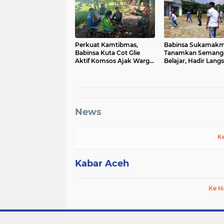
Perkuat Kamtibmas,
Babinsa Sukamak
Babinsa Kuta Cot Glie
Tanamkan Semang
Aktif Komsos Ajak Warga
Belajar, Hadir Lang
Jaga Ketertiban Desa
SMAN 1 untuk Motiv
Siswa
News
K
Kabar Aceh
Ke H