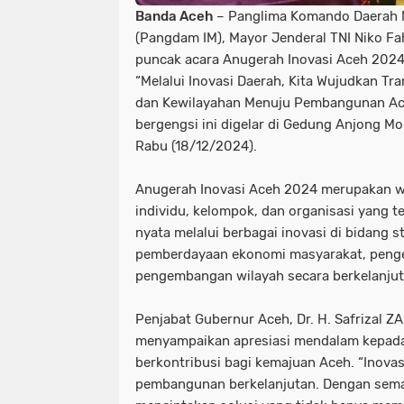
Banda Aceh
– Panglima Komando Daerah M
(Pangdam IM), Mayor Jenderal TNI Niko Fahr
puncak acara Anugerah Inovasi Aceh 20
“Melalui Inovasi Daerah, Kita Wujudkan Tr
dan Kewilayahan Menuju Pembangunan Ace
bergengsi ini digelar di Gedung Anjong M
Rabu (18/12/2024).
Anugerah Inovasi Aceh 2024 merupakan 
individu, kelompok, dan organisasi yang t
nyata melalui berbagai inovasi di bidang st
pemberdayaan ekonomi masyarakat, penge
pengembangan wilayah secara berkelanjut
Penjabat Gubernur Aceh, Dr. H. Safrizal Z
menyampaikan apresiasi mendalam kepada 
berkontribusi bagi kemajuan Aceh. “Inova
pembangunan berkelanjutan. Dengan seman