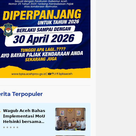
rita Terpopuler
𝗪𝗮𝗴𝘂𝗯 𝗔𝗰𝗲𝗵 𝗕𝗮𝗵𝗮𝘀
𝗜𝗺𝗽𝗹𝗲𝗺𝗲𝗻𝘁𝗮𝘀𝗶 𝗠𝗼𝗨
𝗛𝗲𝗹𝘀𝗶𝗻𝗸𝗶 𝗯𝗲𝗿𝘀𝗮𝗺𝗮
𝗦𝗲𝗸𝗿𝗲𝘁𝗮𝗿𝗶𝗮𝘁 𝗡𝗲𝗴𝗮𝗿𝗮