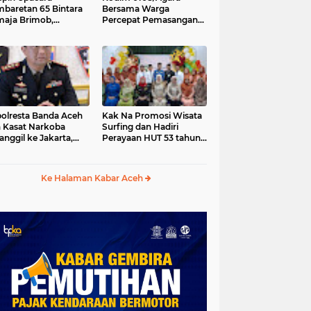
baretan 65 Bintara
Bersama Warga
aja Brimob,
Percepat Pemasangan
olda Aceh: Baret
Tiang Pylon Jembatan
lah Simbol
Gantung di Desa Lawe
hormatan
Ger-Ger Aceh Tenggara
olresta Banda Aceh
Kak Na Promosi Wisata
 Kasat Narkoba
Surfing dan Hadiri
anggil ke Jakarta,
Perayaan HUT 53 tahun
da Aceh Tunjuk Plt
BAS Simeulue
Ke Halaman Kabar Aceh