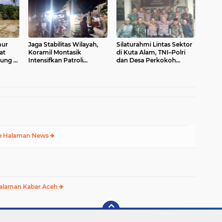
mur
Jaga Stabilitas Wilayah,
Silaturahmi Lintas Sektor
at
Koramil Montasik
di Kuta Alam, TNI–Polri
sung di
Intensifkan Patroli
dan Desa Perkokoh
asi
Keamanan di Desa Binaan
Kebersamaan
e Halaman News
alaman Kabar Aceh