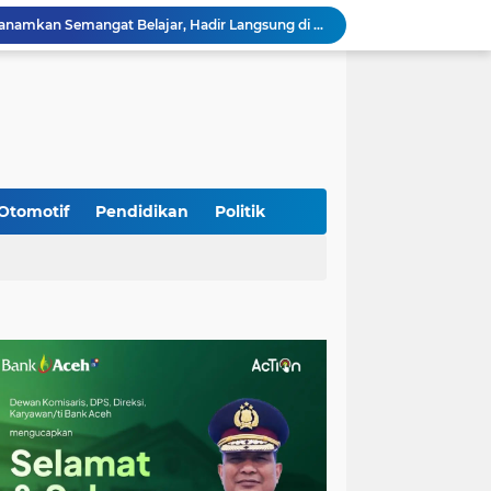
Babinsa Sukamakmur Tanamkan Semangat Belajar, Hadir Langsung di SMAN 1 untuk Motivasi Siswa
Jaga Stabilitas Wilayah, Koramil Montasik Intensifkan Patroli Keamanan di Desa Binaan
Pimpin Upacara Pembaretan 65 Bintara Remaja Brimob, Kapolda Aceh: Baret Adalah Simbol Kehormatan
Kodim 0108/Agara Bersama Warga Percepat Pemasangan Tiang Pylon Jembatan Gantung di Desa Lawe Ger-Ger Aceh Tenggara
Kapolresta Banda Aceh dan Kasat Narkoba Dipanggil ke Jakarta, Polda Aceh Tunjuk Plt
Kak Na Promosi Wisata Surfing dan Hadiri Perayaan HUT 53 tahun BAS Simeulue
Babinsa Simpang Tiga Monitoring Harga Sembako, Pastikan Stabilitas dan Ketersediaan Bahan Pokok
Babinsa Lembah Seulawah Perkuat Sinergi dengan Tenaga Pendidik, Tekankan Pencegahan Kenakalan Remaja dan Bahaya Narkoba
Otomotif
Pendidikan
Politik
Perkuat Kamtibmas, Babinsa Kuta Cot Glie Aktif Komsos Ajak Warga Jaga Ketertiban Desa
Kodim 0108/Agara Bersama Warga Gotong Royong percepat pembangunan Jembatan Gantung di Desa Gulo Aceh Tenggara