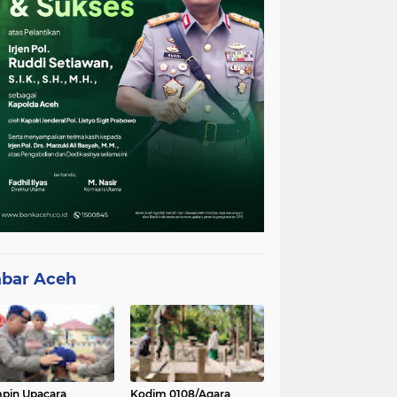
bar Aceh
pin Upacara
Kodim 0108/Agara