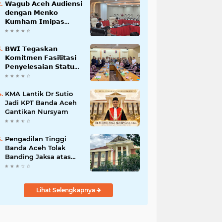
𝗪𝗮𝗴𝘂𝗯 𝗔𝗰𝗲𝗵 𝗔𝘂𝗱𝗶𝗲𝗻𝘀𝗶
𝗱𝗲𝗻𝗴𝗮𝗻 𝗠𝗲𝗻𝗸𝗼
𝗞𝘂𝗺𝗵𝗮𝗺 𝗜𝗺𝗶𝗽𝗮𝘀
𝗧𝗲𝗿𝗸𝗮𝗶𝘁 𝗦𝘁𝗮𝘁𝘂𝘀 𝗪𝗮𝗸𝗮𝗳
𝗕𝗹𝗮𝗻𝗴𝗽𝗮𝗱𝗮𝗻𝗴
𝗕𝗪𝗜 𝗧𝗲𝗴𝗮𝘀𝗸𝗮𝗻
𝗞𝗼𝗺𝗶𝘁𝗺𝗲𝗻 𝗙𝗮𝘀𝗶𝗹𝗶𝘁𝗮𝘀𝗶
𝗣𝗲𝗻𝘆𝗲𝗹𝗲𝘀𝗮𝗶𝗮𝗻 𝗦𝘁𝗮𝘁𝘂𝘀
𝗪𝗮𝗸𝗮𝗳 𝗕𝗹𝗮𝗻𝗴 𝗣𝗮𝗱𝗮𝗻𝗴
KMA Lantik Dr Sutio
Jadi KPT Banda Aceh
Gantikan Nursyam
Pengadilan Tinggi
Banda Aceh Tolak
Banding Jaksa atas
Putusan Bebas Kasus
Korupsi Wastafel
Lihat Selengkapnya