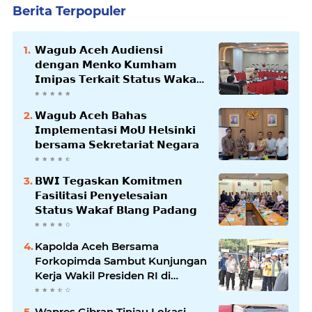
Berita Terpopuler
𝗪𝗮𝗴𝘂𝗯 𝗔𝗰𝗲𝗵 𝗔𝘂𝗱𝗶𝗲𝗻𝘀𝗶
𝗱𝗲𝗻𝗴𝗮𝗻 𝗠𝗲𝗻𝗸𝗼 𝗞𝘂𝗺𝗵𝗮𝗺
𝗜𝗺𝗶𝗽𝗮𝘀 𝗧𝗲𝗿𝗸𝗮𝗶𝘁 𝗦𝘁𝗮𝘁𝘂𝘀 𝗪𝗮𝗸𝗮𝗳
𝗕𝗹𝗮𝗻𝗴𝗽𝗮𝗱𝗮𝗻𝗴
𝗪𝗮𝗴𝘂𝗯 𝗔𝗰𝗲𝗵 𝗕𝗮𝗵𝗮𝘀
𝗜𝗺𝗽𝗹𝗲𝗺𝗲𝗻𝘁𝗮𝘀𝗶 𝗠𝗼𝗨 𝗛𝗲𝗹𝘀𝗶𝗻𝗸𝗶
𝗯𝗲𝗿𝘀𝗮𝗺𝗮 𝗦𝗲𝗸𝗿𝗲𝘁𝗮𝗿𝗶𝗮𝘁 𝗡𝗲𝗴𝗮𝗿𝗮
𝗕𝗪𝗜 𝗧𝗲𝗴𝗮𝘀𝗸𝗮𝗻 𝗞𝗼𝗺𝗶𝘁𝗺𝗲𝗻
𝗙𝗮𝘀𝗶𝗹𝗶𝘁𝗮𝘀𝗶 𝗣𝗲𝗻𝘆𝗲𝗹𝗲𝘀𝗮𝗶𝗮𝗻
𝗦𝘁𝗮𝘁𝘂𝘀 𝗪𝗮𝗸𝗮𝗳 𝗕𝗹𝗮𝗻𝗴 𝗣𝗮𝗱𝗮𝗻𝗴
Kapolda Aceh Bersama
Forkopimda Sambut Kunjungan
Kerja Wakil Presiden RI di
Kabupaten Bireuen
Wapres Gibran Tinjau Lokasi