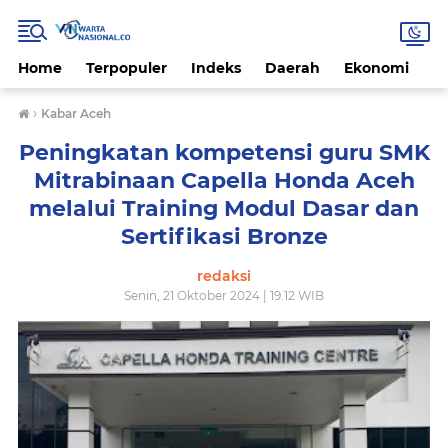
Home
Terpopuler
Indeks
Daerah
Ekonomi
H
›
Kabar Aceh
Peningkatan kompetensi guru SMK
Mitrabinaan Capella Honda Aceh
melalui Training Modul Dasar dan
Sertifikasi Bronze
redaksi
Senin, 21 Oktober 2024 | 19.12 WIB