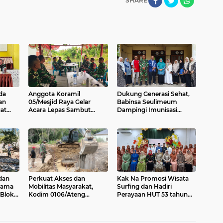
SHARE
da
Anggota Koramil
Dukung Generasi Sehat,
an
05/Mesjid Raya Gelar
Babinsa Seulimeum
at
Acara Lepas Sambut
Dampingi Imunisasi
r
Danramil
Campak di Tanoh Abee
dan
Perkuat Akses dan
Kak Na Promosi Wisata
sama
Mobilitas Masyarakat,
Surfing dan Hadiri
 Blok
Kodim 0106/Ateng
Perayaan HUT 53 tahun
Dukung Pembangunan
BAS Simeulue
e Ger
Jembatan Beton di Rusip
Antara, Aceh Tengah