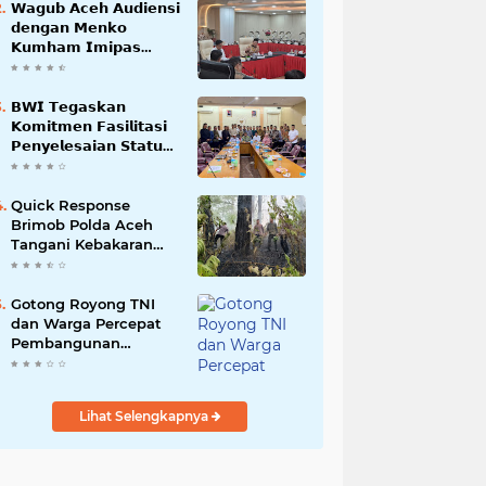
𝗪𝗮𝗴𝘂𝗯 𝗔𝗰𝗲𝗵 𝗔𝘂𝗱𝗶𝗲𝗻𝘀𝗶
𝗱𝗲𝗻𝗴𝗮𝗻 𝗠𝗲𝗻𝗸𝗼
𝗞𝘂𝗺𝗵𝗮𝗺 𝗜𝗺𝗶𝗽𝗮𝘀
𝗧𝗲𝗿𝗸𝗮𝗶𝘁 𝗦𝘁𝗮𝘁𝘂𝘀 𝗪𝗮𝗸𝗮𝗳
𝗕𝗹𝗮𝗻𝗴𝗽𝗮𝗱𝗮𝗻𝗴
𝗕𝗪𝗜 𝗧𝗲𝗴𝗮𝘀𝗸𝗮𝗻
𝗞𝗼𝗺𝗶𝘁𝗺𝗲𝗻 𝗙𝗮𝘀𝗶𝗹𝗶𝘁𝗮𝘀𝗶
𝗣𝗲𝗻𝘆𝗲𝗹𝗲𝘀𝗮𝗶𝗮𝗻 𝗦𝘁𝗮𝘁𝘂𝘀
𝗪𝗮𝗸𝗮𝗳 𝗕𝗹𝗮𝗻𝗴 𝗣𝗮𝗱𝗮𝗻𝗴
Quick Response
Brimob Polda Aceh
Tangani Kebakaran
Hutan di Lembah
Seulawah
Gotong Royong TNI
dan Warga Percepat
Pembangunan
Jembatan Gantung
Perintis Kuta Ujung
Aceh Tenggara
Lihat Selengkapnya