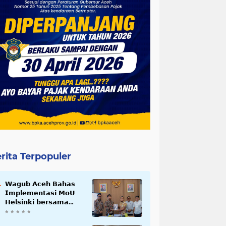
rita Terpopuler
𝗪𝗮𝗴𝘂𝗯 𝗔𝗰𝗲𝗵 𝗕𝗮𝗵𝗮𝘀
𝗜𝗺𝗽𝗹𝗲𝗺𝗲𝗻𝘁𝗮𝘀𝗶 𝗠𝗼𝗨
𝗛𝗲𝗹𝘀𝗶𝗻𝗸𝗶 𝗯𝗲𝗿𝘀𝗮𝗺𝗮
𝗦𝗲𝗸𝗿𝗲𝘁𝗮𝗿𝗶𝗮𝘁 𝗡𝗲𝗴𝗮𝗿𝗮