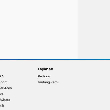
Layanan
RA
Redaksi
onomi
Tentang Kami
ar Aceh
ws
iwisata
itik