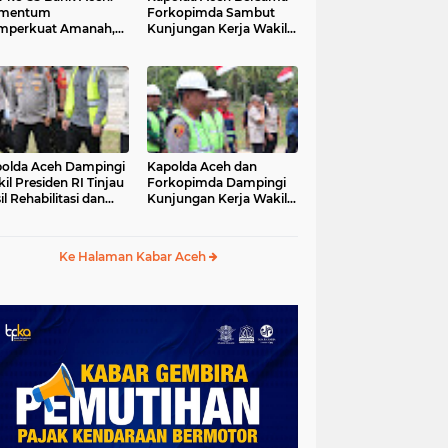
mentum
Forkopimda Sambut
mperkuat Amanah,
Kunjungan Kerja Wakil
numbuhkan
Presiden RI di
erkahan Bagi Aceh
Kabupaten Bireuen
olda Aceh Dampingi
Kapolda Aceh dan
il Presiden RI Tinjau
Forkopimda Dampingi
il Rehabilitasi dan
Kunjungan Kerja Wakil
onstruksi
Presiden RI Gibran
cabencana di Desa
Rakabuming Raka di
dawi, Gayo Lues
Aceh Tengah
Ke Halaman Kabar Aceh