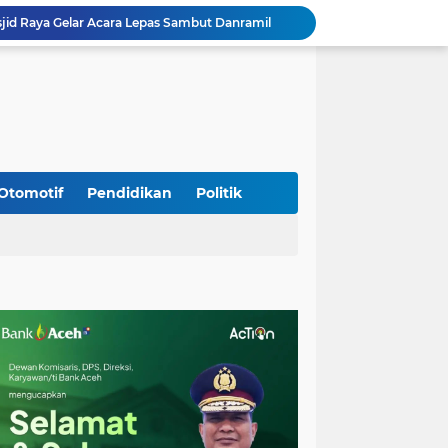
jid Raya Gelar Acara Lepas Sambut Danramil
Dukung Generasi Sehat, Babinsa Seulimeum Dampingi Imunisasi Campak di Tanoh Abee
Di Pinggir Sawah, Babinsa Lhoong Pererat Kedekatan dengan Masyarakat Desa Gle Bruek
Kapolda Aceh Bersama Forkopimda Sambut Kunjungan Kerja Wakil Presiden RI di Kabupaten Bireuen
Kapolda Aceh Dampingi Wakil Presiden RI Tinjau Hasil Rehabilitasi dan Rekonstruksi Pascabencana di Desa Kendawi, Gayo Lues
Kapolda Aceh dan Forkopimda Dampingi Kunjungan Kerja Wakil Presiden RI Gibran Rakabuming Raka di Aceh Tengah
Kak Na Promosi Wisata Surfing dan Hadiri Perayaan HUT 53 tahun BAS Simeulue
HUT ke-53 Bank Aceh: Momentum Memperkuat Amanah, Menumbuhkan Keberkahan Bagi Aceh
Otomotif
Pendidikan
Politik
Silaturahmi Lintas Sektor di Kuta Alam, TNI–Polri dan Desa Perkokoh Kebersamaan
Babinsa Peukan Bada Hadiri Rapat Lanjutan HUT RI ke-81, Perkuat Sinergi Lintas Sektor