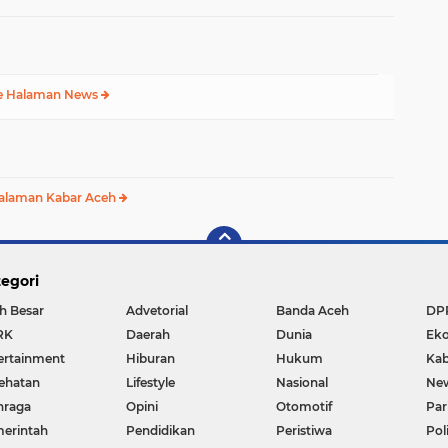
e Halaman News
alaman Kabar Aceh
egori
h Besar
Advetorial
Banda Aceh
DP
RK
Daerah
Dunia
Ek
ertainment
Hiburan
Hukum
Kab
ehatan
Lifestyle
Nasional
Ne
hraga
Opini
Otomotif
Par
erintah
Pendidikan
Peristiwa
Pol