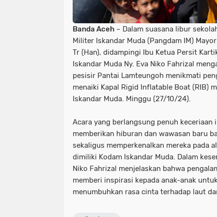
Banda Aceh
– Dalam suasana libur sekol
Militer Iskandar Muda (Pangdam IM) Mayor 
Tr (Han), didampingi Ibu Ketua Persit Kart
Iskandar Muda Ny. Eva Niko Fahrizal meng
pesisir Pantai Lamteungoh menikmati pen
menaiki Kapal Rigid Inflatable Boat (RIB)
Iskandar Muda. Minggu (27/10/24).
Acara yang berlangsung penuh keceriaan i
memberikan hiburan dan wawasan baru ba
sekaligus memperkenalkan mereka pada ala
dimiliki Kodam Iskandar Muda. Dalam kese
Niko Fahrizal menjelaskan bahwa pengala
memberi inspirasi kepada anak-anak untuk 
menumbuhkan rasa cinta terhadap laut dan