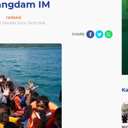
angdam IM
redaksi
7 Oktober 2024 | 16.05 WIB
SHARE
Ka
HUT