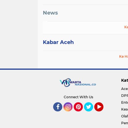
News
K
Kabar Aceh
Ke H
Kat
Ace
DP
Connect With Us
Ent
Kes
Facebook
Instagram
Pinterest
Twitter
YouTube
Ola
Pem