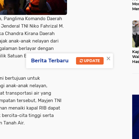
Mo
Me
Me
ah, Panglima Komando Daerah
Keb
Jenderal TNI Niko Fahrizal M.
ika Chandra Kirana Daerah
ajak anak-anak nelayan dari
galaman berlayar dengan
Kap
×
 milik Satuan Bekangdam
Wak
Berita Terbaru
UPDATE
Has
Rek
Pas
Ken
ni bertujuan untuk
gi anak-anak nelayan,
t transportasi air yang
mpatan tersebut, Mayjen TNI
man menaiki kapal RIB dapat
bercita-cita tinggi serta
 Tanah Air.