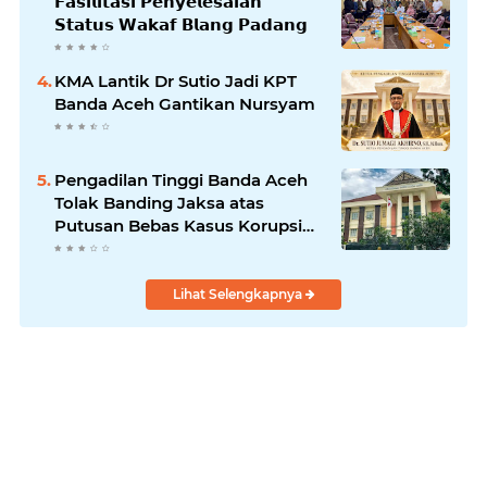
𝗙𝗮𝘀𝗶𝗹𝗶𝘁𝗮𝘀𝗶 𝗣𝗲𝗻𝘆𝗲𝗹𝗲𝘀𝗮𝗶𝗮𝗻
𝗦𝘁𝗮𝘁𝘂𝘀 𝗪𝗮𝗸𝗮𝗳 𝗕𝗹𝗮𝗻𝗴 𝗣𝗮𝗱𝗮𝗻𝗴
KMA Lantik Dr Sutio Jadi KPT
Banda Aceh Gantikan Nursyam
Pengadilan Tinggi Banda Aceh
Tolak Banding Jaksa atas
Putusan Bebas Kasus Korupsi
Wastafel
Lihat Selengkapnya