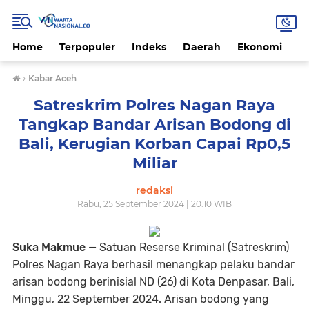
Home
Terpopuler
Indeks
Daerah
Ekonomi
H
›
Kabar Aceh
Satreskrim Polres Nagan Raya
Tangkap Bandar Arisan Bodong di
Bali, Kerugian Korban Capai Rp0,5
Miliar
redaksi
Rabu, 25 September 2024 | 20.10 WIB
Suka Makmue
— Satuan Reserse Kriminal (Satreskrim)
Polres Nagan Raya berhasil menangkap pelaku bandar
arisan bodong berinisial ND (26) di Kota Denpasar, Bali,
Minggu, 22 September 2024. Arisan bodong yang