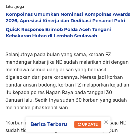
Lihat juga
Kompolnas Umumkan Nominasi Kompolnas Awards
2026, Apresiasi Kinerja dan Dedikasi Personel Polri
Quick Response Brimob Polda Aceh Tangani
Kebakaran Hutan di Lembah Seulawah
Selanjutnya pada bulan yang sama, korban FZ
mendengar kabar jika ND sudah melarikan diri dengan
membawa semua uang arisan yang berhasil
digelapkan dari para korbannya. Merasa jadi korban
bandar arisan bodong, korban FZ melaporkan kejadian
itu kepada polres Nagan Raya pada tanggal 30
Januari lalu. Sedikitnya sudah 30 korban yang sudah
melapor ke pihak kepolisian.
×
“Korban mendatangi rumah tersangka, benar saja ND
Berita Terbaru
UPDATE
sudah tidak berada lagi di rumah. Rumahnya pun