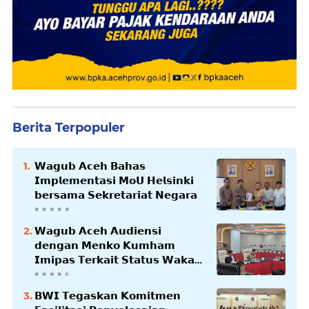
Berita Terpopuler
𝗪𝗮𝗴𝘂𝗯 𝗔𝗰𝗲𝗵 𝗕𝗮𝗵𝗮𝘀
𝗜𝗺𝗽𝗹𝗲𝗺𝗲𝗻𝘁𝗮𝘀𝗶 𝗠𝗼𝗨 𝗛𝗲𝗹𝘀𝗶𝗻𝗸𝗶
𝗯𝗲𝗿𝘀𝗮𝗺𝗮 𝗦𝗲𝗸𝗿𝗲𝘁𝗮𝗿𝗶𝗮𝘁 𝗡𝗲𝗴𝗮𝗿𝗮
𝗪𝗮𝗴𝘂𝗯 𝗔𝗰𝗲𝗵 𝗔𝘂𝗱𝗶𝗲𝗻𝘀𝗶
𝗱𝗲𝗻𝗴𝗮𝗻 𝗠𝗲𝗻𝗸𝗼 𝗞𝘂𝗺𝗵𝗮𝗺
𝗜𝗺𝗶𝗽𝗮𝘀 𝗧𝗲𝗿𝗸𝗮𝗶𝘁 𝗦𝘁𝗮𝘁𝘂𝘀 𝗪𝗮𝗸𝗮𝗳
𝗕𝗹𝗮𝗻𝗴𝗽𝗮𝗱𝗮𝗻𝗴
𝗕𝗪𝗜 𝗧𝗲𝗴𝗮𝘀𝗸𝗮𝗻 𝗞𝗼𝗺𝗶𝘁𝗺𝗲𝗻