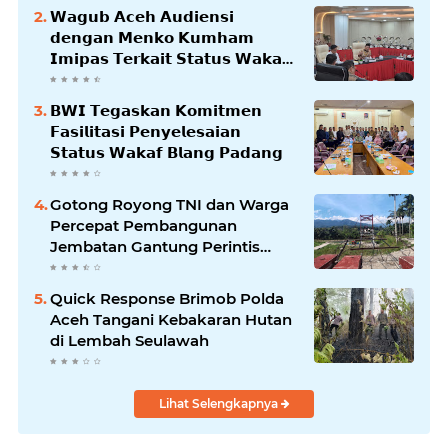
𝗪𝗮𝗴𝘂𝗯 𝗔𝗰𝗲𝗵 𝗔𝘂𝗱𝗶𝗲𝗻𝘀𝗶
𝗱𝗲𝗻𝗴𝗮𝗻 𝗠𝗲𝗻𝗸𝗼 𝗞𝘂𝗺𝗵𝗮𝗺
𝗜𝗺𝗶𝗽𝗮𝘀 𝗧𝗲𝗿𝗸𝗮𝗶𝘁 𝗦𝘁𝗮𝘁𝘂𝘀 𝗪𝗮𝗸𝗮𝗳
𝗕𝗹𝗮𝗻𝗴𝗽𝗮𝗱𝗮𝗻𝗴
𝗕𝗪𝗜 𝗧𝗲𝗴𝗮𝘀𝗸𝗮𝗻 𝗞𝗼𝗺𝗶𝘁𝗺𝗲𝗻
𝗙𝗮𝘀𝗶𝗹𝗶𝘁𝗮𝘀𝗶 𝗣𝗲𝗻𝘆𝗲𝗹𝗲𝘀𝗮𝗶𝗮𝗻
𝗦𝘁𝗮𝘁𝘂𝘀 𝗪𝗮𝗸𝗮𝗳 𝗕𝗹𝗮𝗻𝗴 𝗣𝗮𝗱𝗮𝗻𝗴
Gotong Royong TNI dan Warga
Percepat Pembangunan
Jembatan Gantung Perintis
Kuta Ujung Aceh Tenggara
Quick Response Brimob Polda
Aceh Tangani Kebakaran Hutan
di Lembah Seulawah
Lihat Selengkapnya