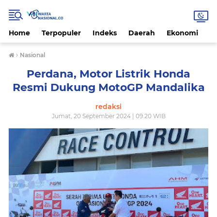
Home
Terpopuler
Indeks
Daerah
Ekonomi
H
›
Nasional
Perdana, Motor Listrik Honda
Resmi Dukung MotoGP Mandalika
redaksi
Jumat, 20 September 2024 | 09.20 WIB