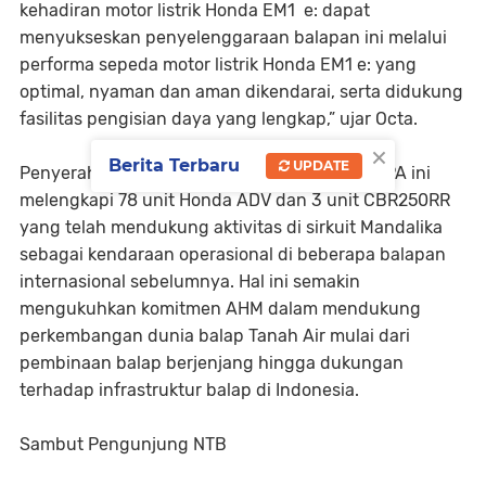
kehadiran motor listrik Honda EM1 e: dapat
menyukseskan penyelenggaraan balapan ini melalui
performa sepeda motor listrik Honda EM1 e: yang
optimal, nyaman dan aman dikendarai, serta didukung
fasilitas pengisian daya yang lengkap,” ujar Octa.
×
Berita Terbaru
UPDATE
Penyerahan 10 unit Honda EM1 e: kepada MGPA ini
melengkapi 78 unit Honda ADV dan 3 unit CBR250RR
yang telah mendukung aktivitas di sirkuit Mandalika
sebagai kendaraan operasional di beberapa balapan
internasional sebelumnya. Hal ini semakin
mengukuhkan komitmen AHM dalam mendukung
perkembangan dunia balap Tanah Air mulai dari
pembinaan balap berjenjang hingga dukungan
terhadap infrastruktur balap di Indonesia.
Sambut Pengunjung NTB