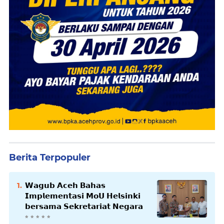
Berita Terpopuler
𝗪𝗮𝗴𝘂𝗯 𝗔𝗰𝗲𝗵 𝗕𝗮𝗵𝗮𝘀
𝗜𝗺𝗽𝗹𝗲𝗺𝗲𝗻𝘁𝗮𝘀𝗶 𝗠𝗼𝗨 𝗛𝗲𝗹𝘀𝗶𝗻𝗸𝗶
𝗯𝗲𝗿𝘀𝗮𝗺𝗮 𝗦𝗲𝗸𝗿𝗲𝘁𝗮𝗿𝗶𝗮𝘁 𝗡𝗲𝗴𝗮𝗿𝗮