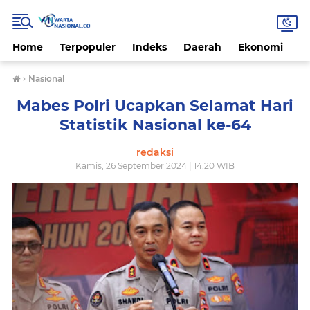
Home
Terpopuler
Indeks
Daerah
Ekonomi
H
›
Nasional
Mabes Polri Ucapkan Selamat Hari
Statistik Nasional ke-64
redaksi
Kamis, 26 September 2024 | 14.20 WIB