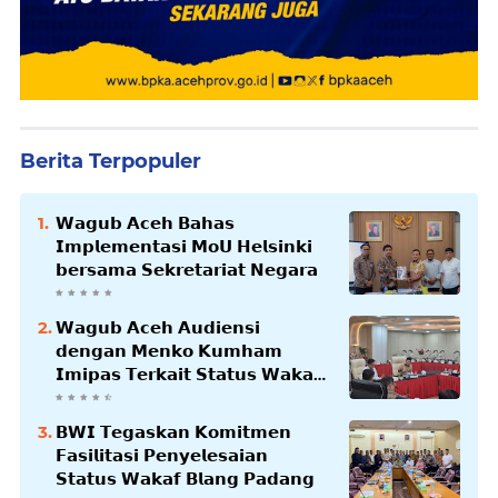
Berita Terpopuler
𝗪𝗮𝗴𝘂𝗯 𝗔𝗰𝗲𝗵 𝗕𝗮𝗵𝗮𝘀
𝗜𝗺𝗽𝗹𝗲𝗺𝗲𝗻𝘁𝗮𝘀𝗶 𝗠𝗼𝗨 𝗛𝗲𝗹𝘀𝗶𝗻𝗸𝗶
𝗯𝗲𝗿𝘀𝗮𝗺𝗮 𝗦𝗲𝗸𝗿𝗲𝘁𝗮𝗿𝗶𝗮𝘁 𝗡𝗲𝗴𝗮𝗿𝗮
𝗪𝗮𝗴𝘂𝗯 𝗔𝗰𝗲𝗵 𝗔𝘂𝗱𝗶𝗲𝗻𝘀𝗶
𝗱𝗲𝗻𝗴𝗮𝗻 𝗠𝗲𝗻𝗸𝗼 𝗞𝘂𝗺𝗵𝗮𝗺
𝗜𝗺𝗶𝗽𝗮𝘀 𝗧𝗲𝗿𝗸𝗮𝗶𝘁 𝗦𝘁𝗮𝘁𝘂𝘀 𝗪𝗮𝗸𝗮𝗳
𝗕𝗹𝗮𝗻𝗴𝗽𝗮𝗱𝗮𝗻𝗴
𝗕𝗪𝗜 𝗧𝗲𝗴𝗮𝘀𝗸𝗮𝗻 𝗞𝗼𝗺𝗶𝘁𝗺𝗲𝗻
𝗙𝗮𝘀𝗶𝗹𝗶𝘁𝗮𝘀𝗶 𝗣𝗲𝗻𝘆𝗲𝗹𝗲𝘀𝗮𝗶𝗮𝗻
𝗦𝘁𝗮𝘁𝘂𝘀 𝗪𝗮𝗸𝗮𝗳 𝗕𝗹𝗮𝗻𝗴 𝗣𝗮𝗱𝗮𝗻𝗴