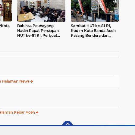
/Kota
Babinsa Peunayong
Sambut HUT ke-81 RI,
Hadiri Rapat Persiapan
Kodim Kota Banda Aceh
HUT ke-81 RI, Perkuat
Pasang Bendera dan
tuan
Sinergi Sukseskan
Umbul-Umbul
Perayaan Kemerdekaan
e Halaman News
alaman Kabar Aceh