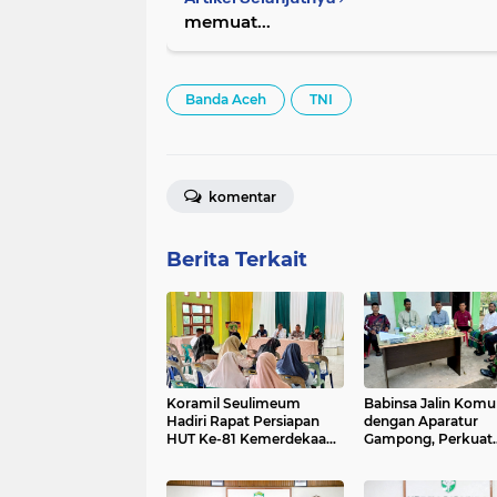
memuat...
Banda Aceh
TNI
komentar
Berita Terkait
Koramil Seulimeum
Babinsa Jalin Komu
Hadiri Rapat Persiapan
dengan Aparatur
HUT Ke-81 Kemerdekaan
Gampong, Perkuat
RI Tingkat Kecamatan
Sinergi Membangu