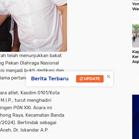
Yon
War
Ang
Gan
Ger
Kap
erah telah menunjukkan bakat
Ker
Asp
g Pekan Olahraga Nasional
Aki
ni menjadi bukti dedikasi dan
Dis
×
elama pertandingan.
Berita Terbaru
UPDATE
ra atlet, Kasdim 0101/Kota
M.I.P., turut menghadiri
ngen PON XXI. Acara ini
 Lhong Raya, Kecamatan Banda
/2024). Bertindak sebagai
Aceh, Dr. Iskandar A.P.