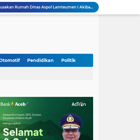
Kapolda Aceh Tinjau Kerusakan Rumah Dinas Aspol Lamteumen I Akibat Angin Kencang Disertai Hujan
Kodim Kota Banda Aceh Gelar Sidang Usul Kenaikan Pangkat Bintara dan Tamtama Periode 1 April 2027
Kasdim 0101/Kota Banda Aceh Hadiri Apel Siaga Bencana Hydrometeorologi 2026, Perkuat Kesiapsiagaan Hadapi Ancaman Kekeringan
Koramil Seulimeum Hadiri Rapat Persiapan HUT Ke-81 Kemerdekaan RI Tingkat Kecamatan
Babinsa Jalin Komunikasi dengan Aparatur Gampong, Perkuat Sinergi Membangun Desa
Babinsa Hadiri Rembuk Stunting, Perkuat Sinergi Wujudkan Generasi Sehat di Kuta Malaka
Program Daily Riding Impression Berlanjut, New Honda Vario EVO 160 Temani Mobilitas Harian Peserta
Kodim 0108/Agara dan Yon TP 855/RD Bersama Warga Cor Pondasi Blok Angkur Jembatan Gantung di Ds. Lawe Ger Ger, Aceh Tenggara
Otomotif
Pendidikan
Politik
Perkuat Akses dan Mobilitas Masyarakat, Kodim 0106/Ateng Dukung Pembangunan Jembatan Beton di Rusip Antara, Aceh Tengah
Bupati Aceh Besar Perkuat Sinergi dengan Polres Demi Tingkatkan Pelayanan Masyarakat