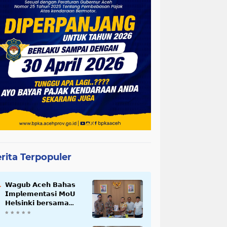
rita Terpopuler
𝗪𝗮𝗴𝘂𝗯 𝗔𝗰𝗲𝗵 𝗕𝗮𝗵𝗮𝘀
𝗜𝗺𝗽𝗹𝗲𝗺𝗲𝗻𝘁𝗮𝘀𝗶 𝗠𝗼𝗨
𝗛𝗲𝗹𝘀𝗶𝗻𝗸𝗶 𝗯𝗲𝗿𝘀𝗮𝗺𝗮
𝗦𝗲𝗸𝗿𝗲𝘁𝗮𝗿𝗶𝗮𝘁 𝗡𝗲𝗴𝗮𝗿𝗮