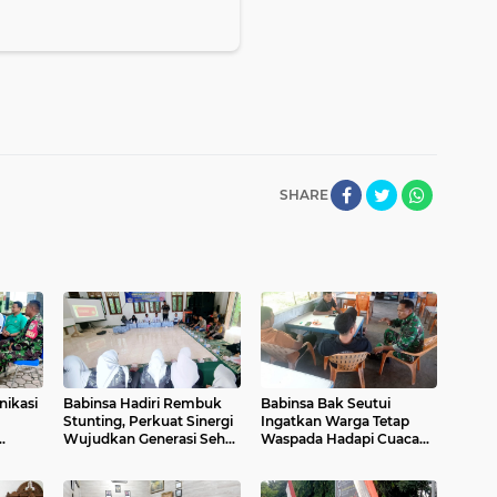
SHARE
nikasi
Babinsa Hadiri Rembuk
Babinsa Bak Seutui
Stunting, Perkuat Sinergi
Ingatkan Warga Tetap
Wujudkan Generasi Sehat
Waspada Hadapi Cuaca
n Desa
di Kuta Malaka
Tak Menentu