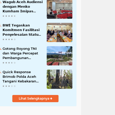
𝗪𝗮𝗴𝘂𝗯 𝗔𝗰𝗲𝗵 𝗔𝘂𝗱𝗶𝗲𝗻𝘀𝗶
𝗱𝗲𝗻𝗴𝗮𝗻 𝗠𝗲𝗻𝗸𝗼
𝗞𝘂𝗺𝗵𝗮𝗺 𝗜𝗺𝗶𝗽𝗮𝘀
𝗧𝗲𝗿𝗸𝗮𝗶𝘁 𝗦𝘁𝗮𝘁𝘂𝘀 𝗪𝗮𝗸𝗮𝗳
𝗕𝗹𝗮𝗻𝗴𝗽𝗮𝗱𝗮𝗻𝗴
𝗕𝗪𝗜 𝗧𝗲𝗴𝗮𝘀𝗸𝗮𝗻
𝗞𝗼𝗺𝗶𝘁𝗺𝗲𝗻 𝗙𝗮𝘀𝗶𝗹𝗶𝘁𝗮𝘀𝗶
𝗣𝗲𝗻𝘆𝗲𝗹𝗲𝘀𝗮𝗶𝗮𝗻 𝗦𝘁𝗮𝘁𝘂𝘀
𝗪𝗮𝗸𝗮𝗳 𝗕𝗹𝗮𝗻𝗴 𝗣𝗮𝗱𝗮𝗻𝗴
Gotong Royong TNI
dan Warga Percepat
Pembangunan
Jembatan Gantung
Perintis Kuta Ujung
Aceh Tenggara
Quick Response
Brimob Polda Aceh
Tangani Kebakaran
Hutan di Lembah
Seulawah
Lihat Selengkapnya