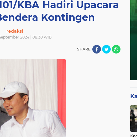
101/KBA Hadiri Upacara
endera Kontingen
redaksi
September 2024 | 08.30 WIB
SHARE
Ka
Kod