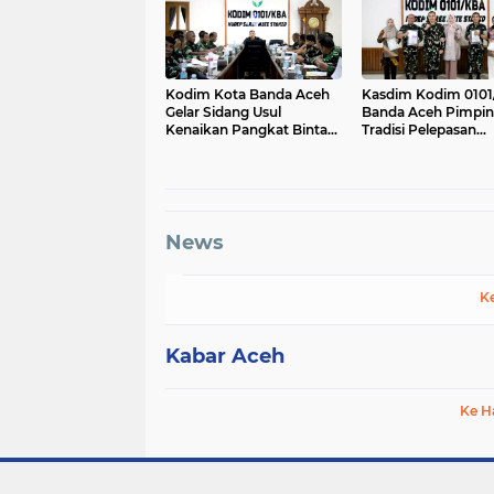
Kodim Kota Banda Aceh
Kasdim Kodim 0101
Gelar Sidang Usul
Banda Aceh Pimpin
Kenaikan Pangkat Bintara
Tradisi Pelepasan
dan Tamtama Periode 1
Personel Pindah Sa
April 2027
News
K
Kabar Aceh
Ke H