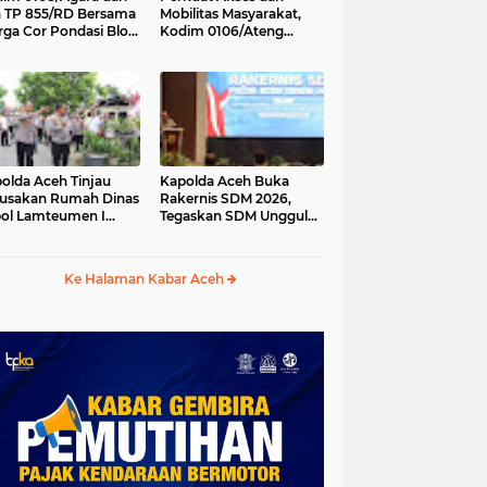
 TP 855/RD Bersama
Mobilitas Masyarakat,
ga Cor Pondasi Blok
Kodim 0106/Ateng
kur Jembatan
Dukung Pembangunan
tung di Ds. Lawe Ger
Jembatan Beton di
, Aceh Tenggara
Rusip Antara, Aceh
Tengah
olda Aceh Tinjau
Kapolda Aceh Buka
usakan Rumah Dinas
Rakernis SDM 2026,
ol Lamteumen I
Tegaskan SDM Unggul
bat Angin Kencang
Kunci Pelayanan Polri
ertai Hujan
yang Profesional dan
Humanis
Ke Halaman Kabar Aceh