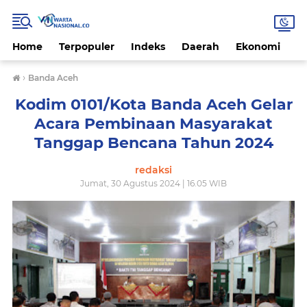
Home
Terpopuler
Indeks
Daerah
Ekonomi
H
›
Banda Aceh
Kodim 0101/Kota Banda Aceh Gelar
Acara Pembinaan Masyarakat
Tanggap Bencana Tahun 2024
redaksi
Jumat, 30 Agustus 2024 | 16.05 WIB