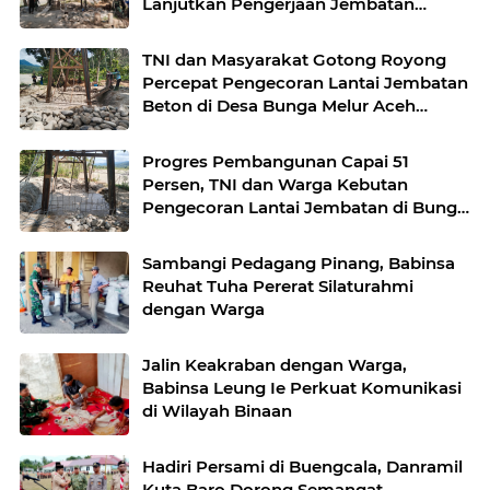
Lanjutkan Pengerjaan Jembatan
Gantung di Lawe Ger Ger, Aceh
Tenggara
TNI dan Masyarakat Gotong Royong
Percepat Pengecoran Lantai Jembatan
Beton di Desa Bunga Melur Aceh
Tenggara
Progres Pembangunan Capai 51
Persen, TNI dan Warga Kebutan
Pengecoran Lantai Jembatan di Bunga
Melur
Sambangi Pedagang Pinang, Babinsa
Reuhat Tuha Pererat Silaturahmi
dengan Warga
Jalin Keakraban dengan Warga,
Babinsa Leung Ie Perkuat Komunikasi
di Wilayah Binaan
Hadiri Persami di Buengcala, Danramil
Kuta Baro Dorong Semangat