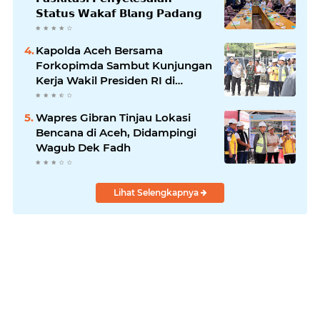
𝗦𝘁𝗮𝘁𝘂𝘀 𝗪𝗮𝗸𝗮𝗳 𝗕𝗹𝗮𝗻𝗴 𝗣𝗮𝗱𝗮𝗻𝗴
Kapolda Aceh Bersama
Forkopimda Sambut Kunjungan
Kerja Wakil Presiden RI di
Kabupaten Bireuen
Wapres Gibran Tinjau Lokasi
Bencana di Aceh, Didampingi
Wagub Dek Fadh
Lihat Selengkapnya