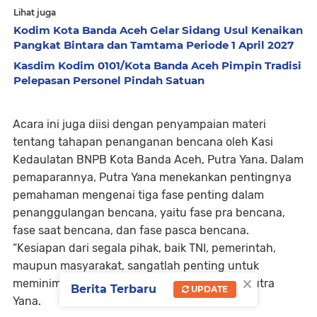
Lihat juga
Kodim Kota Banda Aceh Gelar Sidang Usul Kenaikan
Pangkat Bintara dan Tamtama Periode 1 April 2027
Kasdim Kodim 0101/Kota Banda Aceh Pimpin Tradisi
Pelepasan Personel Pindah Satuan
Acara ini juga diisi dengan penyampaian materi
tentang tahapan penanganan bencana oleh Kasi
Kedaulatan BNPB Kota Banda Aceh, Putra Yana. Dalam
pemaparannya, Putra Yana menekankan pentingnya
pemahaman mengenai tiga fase penting dalam
penanggulangan bencana, yaitu fase pra bencana,
fase saat bencana, dan fase pasca bencana.
“Kesiapan dari segala pihak, baik TNI, pemerintah,
maupun masyarakat, sangatlah penting untuk
×
meminimalisir dampak dari bencana,” tegas Putra
Berita Terbaru
UPDATE
Yana.