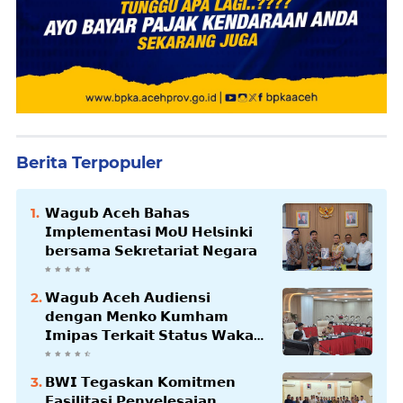
Berita Terpopuler
𝗪𝗮𝗴𝘂𝗯 𝗔𝗰𝗲𝗵 𝗕𝗮𝗵𝗮𝘀
𝗜𝗺𝗽𝗹𝗲𝗺𝗲𝗻𝘁𝗮𝘀𝗶 𝗠𝗼𝗨 𝗛𝗲𝗹𝘀𝗶𝗻𝗸𝗶
𝗯𝗲𝗿𝘀𝗮𝗺𝗮 𝗦𝗲𝗸𝗿𝗲𝘁𝗮𝗿𝗶𝗮𝘁 𝗡𝗲𝗴𝗮𝗿𝗮
𝗪𝗮𝗴𝘂𝗯 𝗔𝗰𝗲𝗵 𝗔𝘂𝗱𝗶𝗲𝗻𝘀𝗶
𝗱𝗲𝗻𝗴𝗮𝗻 𝗠𝗲𝗻𝗸𝗼 𝗞𝘂𝗺𝗵𝗮𝗺
𝗜𝗺𝗶𝗽𝗮𝘀 𝗧𝗲𝗿𝗸𝗮𝗶𝘁 𝗦𝘁𝗮𝘁𝘂𝘀 𝗪𝗮𝗸𝗮𝗳
𝗕𝗹𝗮𝗻𝗴𝗽𝗮𝗱𝗮𝗻𝗴
𝗕𝗪𝗜 𝗧𝗲𝗴𝗮𝘀𝗸𝗮𝗻 𝗞𝗼𝗺𝗶𝘁𝗺𝗲𝗻
𝗙𝗮𝘀𝗶𝗹𝗶𝘁𝗮𝘀𝗶 𝗣𝗲𝗻𝘆𝗲𝗹𝗲𝘀𝗮𝗶𝗮𝗻