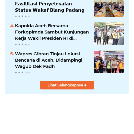
𝗙𝗮𝘀𝗶𝗹𝗶𝘁𝗮𝘀𝗶 𝗣𝗲𝗻𝘆𝗲𝗹𝗲𝘀𝗮𝗶𝗮𝗻
𝗦𝘁𝗮𝘁𝘂𝘀 𝗪𝗮𝗸𝗮𝗳 𝗕𝗹𝗮𝗻𝗴 𝗣𝗮𝗱𝗮𝗻𝗴
Kapolda Aceh Bersama
Forkopimda Sambut Kunjungan
Kerja Wakil Presiden RI di
Kabupaten Bireuen
Wapres Gibran Tinjau Lokasi
Bencana di Aceh, Didampingi
Wagub Dek Fadh
Lihat Selengkapnya