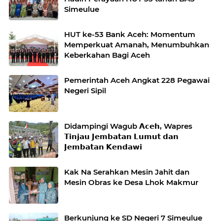
Simeulue
HUT ke-53 Bank Aceh: Momentum
Memperkuat Amanah, Menumbuhkan
Keberkahan Bagi Aceh
Pemerintah Aceh Angkat 228 Pegawai
Negeri Sipil
Didampingi Wagub 𝗔𝗰𝗲𝗵, Wapres
𝗧𝗶𝗻𝗷𝗮𝘂 𝗝𝗲𝗺𝗯𝗮𝘁𝗮𝗻 𝗟𝘂𝗺𝘂𝘁 𝗱𝗮𝗻
𝗝𝗲𝗺𝗯𝗮𝘁𝗮𝗻 𝗞𝗲𝗻𝗱𝗮𝘄𝗶
Kak Na Serahkan Mesin Jahit dan
Mesin Obras ke Desa Lhok Makmur
Berkunjung ke SD Negeri 7 Simeulue