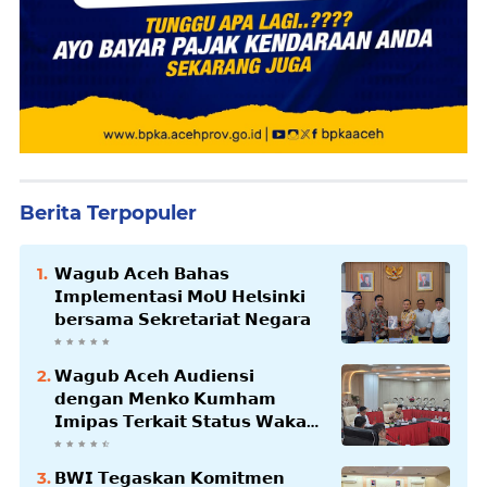
Berita Terpopuler
𝗪𝗮𝗴𝘂𝗯 𝗔𝗰𝗲𝗵 𝗕𝗮𝗵𝗮𝘀
𝗜𝗺𝗽𝗹𝗲𝗺𝗲𝗻𝘁𝗮𝘀𝗶 𝗠𝗼𝗨 𝗛𝗲𝗹𝘀𝗶𝗻𝗸𝗶
𝗯𝗲𝗿𝘀𝗮𝗺𝗮 𝗦𝗲𝗸𝗿𝗲𝘁𝗮𝗿𝗶𝗮𝘁 𝗡𝗲𝗴𝗮𝗿𝗮
𝗪𝗮𝗴𝘂𝗯 𝗔𝗰𝗲𝗵 𝗔𝘂𝗱𝗶𝗲𝗻𝘀𝗶
𝗱𝗲𝗻𝗴𝗮𝗻 𝗠𝗲𝗻𝗸𝗼 𝗞𝘂𝗺𝗵𝗮𝗺
𝗜𝗺𝗶𝗽𝗮𝘀 𝗧𝗲𝗿𝗸𝗮𝗶𝘁 𝗦𝘁𝗮𝘁𝘂𝘀 𝗪𝗮𝗸𝗮𝗳
𝗕𝗹𝗮𝗻𝗴𝗽𝗮𝗱𝗮𝗻𝗴
𝗕𝗪𝗜 𝗧𝗲𝗴𝗮𝘀𝗸𝗮𝗻 𝗞𝗼𝗺𝗶𝘁𝗺𝗲𝗻