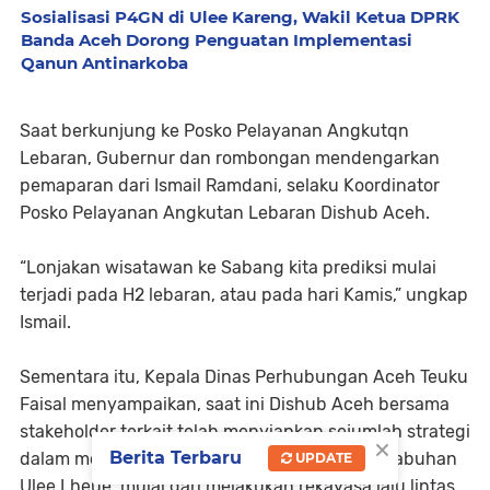
Sosialisasi P4GN di Ulee Kareng, Wakil Ketua DPRK
Banda Aceh Dorong Penguatan Implementasi
Qanun Antinarkoba
Saat berkunjung ke Posko Pelayanan Angkutqn
Lebaran, Gubernur dan rombongan mendengarkan
pemaparan dari Ismail Ramdani, selaku Koordinator
Posko Pelayanan Angkutan Lebaran Dishub Aceh.
“Lonjakan wisatawan ke Sabang kita prediksi mulai
terjadi pada H2 lebaran, atau pada hari Kamis,” ungkap
Ismail.
Sementara itu, Kepala Dinas Perhubungan Aceh Teuku
Faisal menyampaikan, saat ini Dishub Aceh bersama
stakeholder terkait telah menyiapkan sejumlah strategi
×
Berita Terbaru
dalam menghadapi lonjakan wisatawan di Pelabuhan
UPDATE
Ulee Lheue, mulai dari melakukan rekayasa lalu lintas,