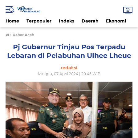
Home
Terpopuler
Indeks
Daerah
Ekonomi
H
›
Kabar Aceh
Pj Gubernur Tinjau Pos Terpadu
Lebaran di Pelabuhan Ulhee Lheue
redaksi
Minggu, 07 April 2024 | 20.45 WIB