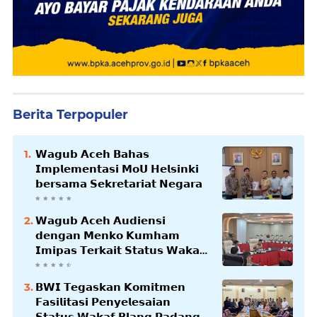
Berita Terpopuler
𝗪𝗮𝗴𝘂𝗯 𝗔𝗰𝗲𝗵 𝗕𝗮𝗵𝗮𝘀
𝗜𝗺𝗽𝗹𝗲𝗺𝗲𝗻𝘁𝗮𝘀𝗶 𝗠𝗼𝗨 𝗛𝗲𝗹𝘀𝗶𝗻𝗸𝗶
𝗯𝗲𝗿𝘀𝗮𝗺𝗮 𝗦𝗲𝗸𝗿𝗲𝘁𝗮𝗿𝗶𝗮𝘁 𝗡𝗲𝗴𝗮𝗿𝗮
𝗪𝗮𝗴𝘂𝗯 𝗔𝗰𝗲𝗵 𝗔𝘂𝗱𝗶𝗲𝗻𝘀𝗶
𝗱𝗲𝗻𝗴𝗮𝗻 𝗠𝗲𝗻𝗸𝗼 𝗞𝘂𝗺𝗵𝗮𝗺
𝗜𝗺𝗶𝗽𝗮𝘀 𝗧𝗲𝗿𝗸𝗮𝗶𝘁 𝗦𝘁𝗮𝘁𝘂𝘀 𝗪𝗮𝗸𝗮𝗳
𝗕𝗹𝗮𝗻𝗴𝗽𝗮𝗱𝗮𝗻𝗴
𝗕𝗪𝗜 𝗧𝗲𝗴𝗮𝘀𝗸𝗮𝗻 𝗞𝗼𝗺𝗶𝘁𝗺𝗲𝗻
𝗙𝗮𝘀𝗶𝗹𝗶𝘁𝗮𝘀𝗶 𝗣𝗲𝗻𝘆𝗲𝗹𝗲𝘀𝗮𝗶𝗮𝗻
𝗦𝘁𝗮𝘁𝘂𝘀 𝗪𝗮𝗸𝗮𝗳 𝗕𝗹𝗮𝗻𝗴 𝗣𝗮𝗱𝗮𝗻𝗴