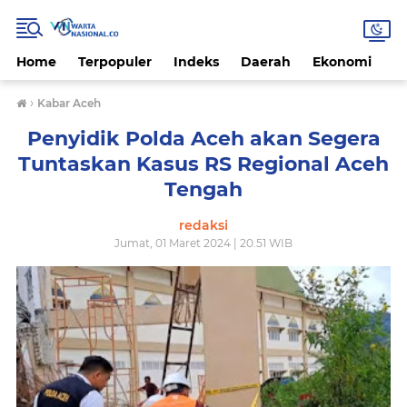
Home
Terpopuler
Indeks
Daerah
Ekonomi
H
›
Kabar Aceh
Penyidik Polda Aceh akan Segera
Tuntaskan Kasus RS Regional Aceh
Tengah
redaksi
Jumat, 01 Maret 2024 | 20.51 WIB