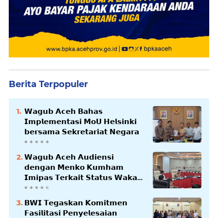
Berita Terpopuler
𝗪𝗮𝗴𝘂𝗯 𝗔𝗰𝗲𝗵 𝗕𝗮𝗵𝗮𝘀
𝗜𝗺𝗽𝗹𝗲𝗺𝗲𝗻𝘁𝗮𝘀𝗶 𝗠𝗼𝗨 𝗛𝗲𝗹𝘀𝗶𝗻𝗸𝗶
𝗯𝗲𝗿𝘀𝗮𝗺𝗮 𝗦𝗲𝗸𝗿𝗲𝘁𝗮𝗿𝗶𝗮𝘁 𝗡𝗲𝗴𝗮𝗿𝗮
𝗪𝗮𝗴𝘂𝗯 𝗔𝗰𝗲𝗵 𝗔𝘂𝗱𝗶𝗲𝗻𝘀𝗶
𝗱𝗲𝗻𝗴𝗮𝗻 𝗠𝗲𝗻𝗸𝗼 𝗞𝘂𝗺𝗵𝗮𝗺
𝗜𝗺𝗶𝗽𝗮𝘀 𝗧𝗲𝗿𝗸𝗮𝗶𝘁 𝗦𝘁𝗮𝘁𝘂𝘀 𝗪𝗮𝗸𝗮𝗳
𝗕𝗹𝗮𝗻𝗴𝗽𝗮𝗱𝗮𝗻𝗴
𝗕𝗪𝗜 𝗧𝗲𝗴𝗮𝘀𝗸𝗮𝗻 𝗞𝗼𝗺𝗶𝘁𝗺𝗲𝗻
𝗙𝗮𝘀𝗶𝗹𝗶𝘁𝗮𝘀𝗶 𝗣𝗲𝗻𝘆𝗲𝗹𝗲𝘀𝗮𝗶𝗮𝗻