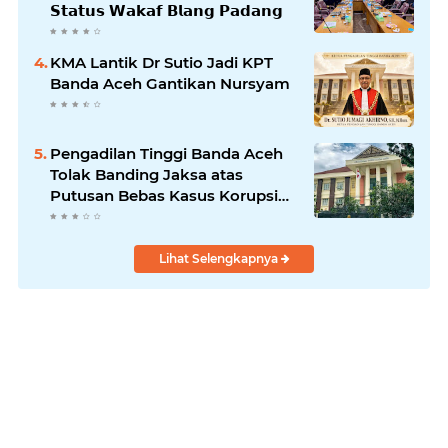
𝗦𝘁𝗮𝘁𝘂𝘀 𝗪𝗮𝗸𝗮𝗳 𝗕𝗹𝗮𝗻𝗴 𝗣𝗮𝗱𝗮𝗻𝗴
KMA Lantik Dr Sutio Jadi KPT
Banda Aceh Gantikan Nursyam
Pengadilan Tinggi Banda Aceh
Tolak Banding Jaksa atas
Putusan Bebas Kasus Korupsi
Wastafel
Lihat Selengkapnya