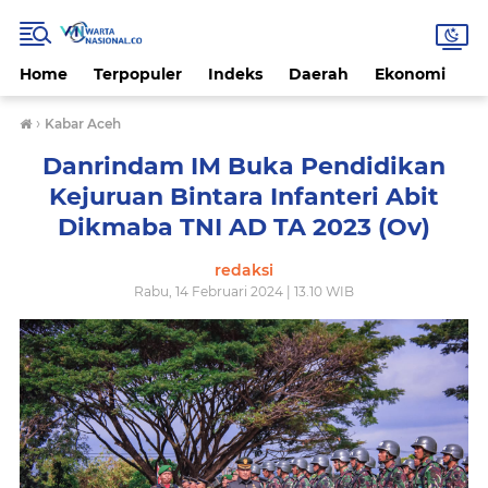
Home
Terpopuler
Indeks
Daerah
Ekonomi
H
›
Kabar Aceh
Danrindam IM Buka Pendidikan
Kejuruan Bintara Infanteri Abit
Dikmaba TNI AD TA 2023 (Ov)
redaksi
Rabu, 14 Februari 2024 | 13.10 WIB