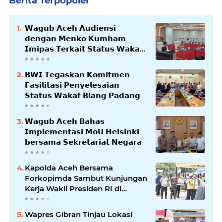
Berita Terpopuler
𝗪𝗮𝗴𝘂𝗯 𝗔𝗰𝗲𝗵 𝗔𝘂𝗱𝗶𝗲𝗻𝘀𝗶
𝗱𝗲𝗻𝗴𝗮𝗻 𝗠𝗲𝗻𝗸𝗼 𝗞𝘂𝗺𝗵𝗮𝗺
𝗜𝗺𝗶𝗽𝗮𝘀 𝗧𝗲𝗿𝗸𝗮𝗶𝘁 𝗦𝘁𝗮𝘁𝘂𝘀 𝗪𝗮𝗸𝗮𝗳
𝗕𝗹𝗮𝗻𝗴𝗽𝗮𝗱𝗮𝗻𝗴
𝗕𝗪𝗜 𝗧𝗲𝗴𝗮𝘀𝗸𝗮𝗻 𝗞𝗼𝗺𝗶𝘁𝗺𝗲𝗻
𝗙𝗮𝘀𝗶𝗹𝗶𝘁𝗮𝘀𝗶 𝗣𝗲𝗻𝘆𝗲𝗹𝗲𝘀𝗮𝗶𝗮𝗻
𝗦𝘁𝗮𝘁𝘂𝘀 𝗪𝗮𝗸𝗮𝗳 𝗕𝗹𝗮𝗻𝗴 𝗣𝗮𝗱𝗮𝗻𝗴
𝗪𝗮𝗴𝘂𝗯 𝗔𝗰𝗲𝗵 𝗕𝗮𝗵𝗮𝘀
𝗜𝗺𝗽𝗹𝗲𝗺𝗲𝗻𝘁𝗮𝘀𝗶 𝗠𝗼𝗨 𝗛𝗲𝗹𝘀𝗶𝗻𝗸𝗶
𝗯𝗲𝗿𝘀𝗮𝗺𝗮 𝗦𝗲𝗸𝗿𝗲𝘁𝗮𝗿𝗶𝗮𝘁 𝗡𝗲𝗴𝗮𝗿𝗮
Kapolda Aceh Bersama
Forkopimda Sambut Kunjungan
Kerja Wakil Presiden RI di
Kabupaten Bireuen
Wapres Gibran Tinjau Lokasi