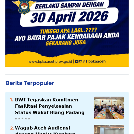
Berita Terpopuler
𝗕𝗪𝗜 𝗧𝗲𝗴𝗮𝘀𝗸𝗮𝗻 𝗞𝗼𝗺𝗶𝘁𝗺𝗲𝗻
𝗙𝗮𝘀𝗶𝗹𝗶𝘁𝗮𝘀𝗶 𝗣𝗲𝗻𝘆𝗲𝗹𝗲𝘀𝗮𝗶𝗮𝗻
𝗦𝘁𝗮𝘁𝘂𝘀 𝗪𝗮𝗸𝗮𝗳 𝗕𝗹𝗮𝗻𝗴 𝗣𝗮𝗱𝗮𝗻𝗴
𝗪𝗮𝗴𝘂𝗯 𝗔𝗰𝗲𝗵 𝗔𝘂𝗱𝗶𝗲𝗻𝘀𝗶