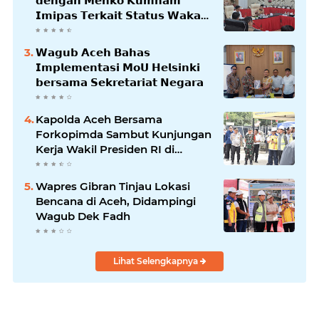
𝗱𝗲𝗻𝗴𝗮𝗻 𝗠𝗲𝗻𝗸𝗼 𝗞𝘂𝗺𝗵𝗮𝗺
𝗜𝗺𝗶𝗽𝗮𝘀 𝗧𝗲𝗿𝗸𝗮𝗶𝘁 𝗦𝘁𝗮𝘁𝘂𝘀 𝗪𝗮𝗸𝗮𝗳
𝗕𝗹𝗮𝗻𝗴𝗽𝗮𝗱𝗮𝗻𝗴
𝗪𝗮𝗴𝘂𝗯 𝗔𝗰𝗲𝗵 𝗕𝗮𝗵𝗮𝘀
𝗜𝗺𝗽𝗹𝗲𝗺𝗲𝗻𝘁𝗮𝘀𝗶 𝗠𝗼𝗨 𝗛𝗲𝗹𝘀𝗶𝗻𝗸𝗶
𝗯𝗲𝗿𝘀𝗮𝗺𝗮 𝗦𝗲𝗸𝗿𝗲𝘁𝗮𝗿𝗶𝗮𝘁 𝗡𝗲𝗴𝗮𝗿𝗮
Kapolda Aceh Bersama
Forkopimda Sambut Kunjungan
Kerja Wakil Presiden RI di
Kabupaten Bireuen
Wapres Gibran Tinjau Lokasi
Bencana di Aceh, Didampingi
Wagub Dek Fadh
Lihat Selengkapnya