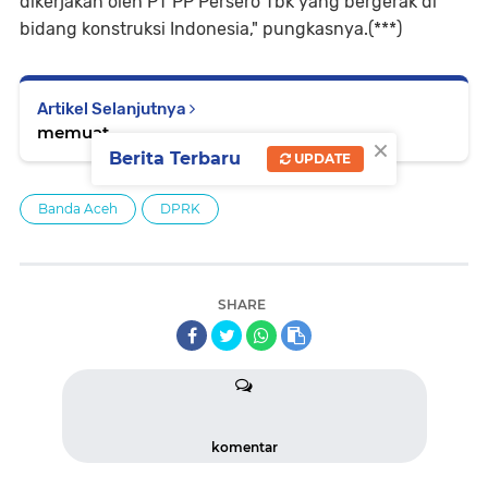
dikerjakan oleh PT PP Persero Tbk yang bergerak di
bidang konstruksi Indonesia," pungkasnya.(***)
Artikel Selanjutnya
memuat...
×
Berita Terbaru
UPDATE
Banda Aceh
DPRK
SHARE
komentar