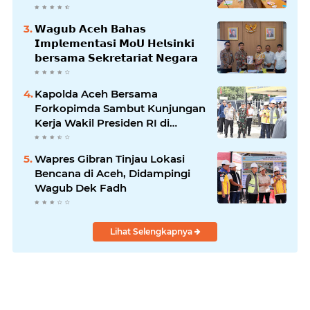
𝗪𝗮𝗴𝘂𝗯 𝗔𝗰𝗲𝗵 𝗕𝗮𝗵𝗮𝘀
𝗜𝗺𝗽𝗹𝗲𝗺𝗲𝗻𝘁𝗮𝘀𝗶 𝗠𝗼𝗨 𝗛𝗲𝗹𝘀𝗶𝗻𝗸𝗶
𝗯𝗲𝗿𝘀𝗮𝗺𝗮 𝗦𝗲𝗸𝗿𝗲𝘁𝗮𝗿𝗶𝗮𝘁 𝗡𝗲𝗴𝗮𝗿𝗮
Kapolda Aceh Bersama
Forkopimda Sambut Kunjungan
Kerja Wakil Presiden RI di
Kabupaten Bireuen
Wapres Gibran Tinjau Lokasi
Bencana di Aceh, Didampingi
Wagub Dek Fadh
Lihat Selengkapnya