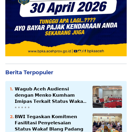
Berita Terpopuler
𝗪𝗮𝗴𝘂𝗯 𝗔𝗰𝗲𝗵 𝗔𝘂𝗱𝗶𝗲𝗻𝘀𝗶
𝗱𝗲𝗻𝗴𝗮𝗻 𝗠𝗲𝗻𝗸𝗼 𝗞𝘂𝗺𝗵𝗮𝗺
𝗜𝗺𝗶𝗽𝗮𝘀 𝗧𝗲𝗿𝗸𝗮𝗶𝘁 𝗦𝘁𝗮𝘁𝘂𝘀 𝗪𝗮𝗸𝗮𝗳
𝗕𝗹𝗮𝗻𝗴𝗽𝗮𝗱𝗮𝗻𝗴
𝗕𝗪𝗜 𝗧𝗲𝗴𝗮𝘀𝗸𝗮𝗻 𝗞𝗼𝗺𝗶𝘁𝗺𝗲𝗻
𝗙𝗮𝘀𝗶𝗹𝗶𝘁𝗮𝘀𝗶 𝗣𝗲𝗻𝘆𝗲𝗹𝗲𝘀𝗮𝗶𝗮𝗻
𝗦𝘁𝗮𝘁𝘂𝘀 𝗪𝗮𝗸𝗮𝗳 𝗕𝗹𝗮𝗻𝗴 𝗣𝗮𝗱𝗮𝗻𝗴