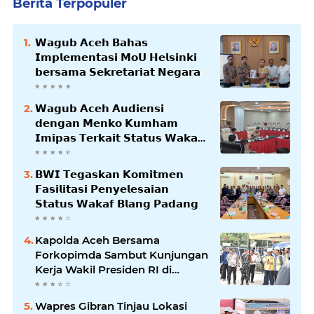
Berita Terpopuler
𝗪𝗮𝗴𝘂𝗯 𝗔𝗰𝗲𝗵 𝗕𝗮𝗵𝗮𝘀
𝗜𝗺𝗽𝗹𝗲𝗺𝗲𝗻𝘁𝗮𝘀𝗶 𝗠𝗼𝗨 𝗛𝗲𝗹𝘀𝗶𝗻𝗸𝗶
𝗯𝗲𝗿𝘀𝗮𝗺𝗮 𝗦𝗲𝗸𝗿𝗲𝘁𝗮𝗿𝗶𝗮𝘁 𝗡𝗲𝗴𝗮𝗿𝗮
𝗪𝗮𝗴𝘂𝗯 𝗔𝗰𝗲𝗵 𝗔𝘂𝗱𝗶𝗲𝗻𝘀𝗶
𝗱𝗲𝗻𝗴𝗮𝗻 𝗠𝗲𝗻𝗸𝗼 𝗞𝘂𝗺𝗵𝗮𝗺
𝗜𝗺𝗶𝗽𝗮𝘀 𝗧𝗲𝗿𝗸𝗮𝗶𝘁 𝗦𝘁𝗮𝘁𝘂𝘀 𝗪𝗮𝗸𝗮𝗳
𝗕𝗹𝗮𝗻𝗴𝗽𝗮𝗱𝗮𝗻𝗴
𝗕𝗪𝗜 𝗧𝗲𝗴𝗮𝘀𝗸𝗮𝗻 𝗞𝗼𝗺𝗶𝘁𝗺𝗲𝗻
𝗙𝗮𝘀𝗶𝗹𝗶𝘁𝗮𝘀𝗶 𝗣𝗲𝗻𝘆𝗲𝗹𝗲𝘀𝗮𝗶𝗮𝗻
𝗦𝘁𝗮𝘁𝘂𝘀 𝗪𝗮𝗸𝗮𝗳 𝗕𝗹𝗮𝗻𝗴 𝗣𝗮𝗱𝗮𝗻𝗴
Kapolda Aceh Bersama
Forkopimda Sambut Kunjungan
Kerja Wakil Presiden RI di
Kabupaten Bireuen
Wapres Gibran Tinjau Lokasi