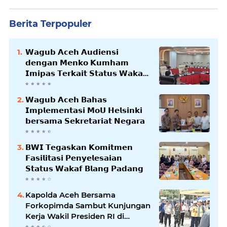
Berita Terpopuler
𝗪𝗮𝗴𝘂𝗯 𝗔𝗰𝗲𝗵 𝗔𝘂𝗱𝗶𝗲𝗻𝘀𝗶
𝗱𝗲𝗻𝗴𝗮𝗻 𝗠𝗲𝗻𝗸𝗼 𝗞𝘂𝗺𝗵𝗮𝗺
𝗜𝗺𝗶𝗽𝗮𝘀 𝗧𝗲𝗿𝗸𝗮𝗶𝘁 𝗦𝘁𝗮𝘁𝘂𝘀 𝗪𝗮𝗸𝗮𝗳
𝗕𝗹𝗮𝗻𝗴𝗽𝗮𝗱𝗮𝗻𝗴
𝗪𝗮𝗴𝘂𝗯 𝗔𝗰𝗲𝗵 𝗕𝗮𝗵𝗮𝘀
𝗜𝗺𝗽𝗹𝗲𝗺𝗲𝗻𝘁𝗮𝘀𝗶 𝗠𝗼𝗨 𝗛𝗲𝗹𝘀𝗶𝗻𝗸𝗶
𝗯𝗲𝗿𝘀𝗮𝗺𝗮 𝗦𝗲𝗸𝗿𝗲𝘁𝗮𝗿𝗶𝗮𝘁 𝗡𝗲𝗴𝗮𝗿𝗮
𝗕𝗪𝗜 𝗧𝗲𝗴𝗮𝘀𝗸𝗮𝗻 𝗞𝗼𝗺𝗶𝘁𝗺𝗲𝗻
𝗙𝗮𝘀𝗶𝗹𝗶𝘁𝗮𝘀𝗶 𝗣𝗲𝗻𝘆𝗲𝗹𝗲𝘀𝗮𝗶𝗮𝗻
𝗦𝘁𝗮𝘁𝘂𝘀 𝗪𝗮𝗸𝗮𝗳 𝗕𝗹𝗮𝗻𝗴 𝗣𝗮𝗱𝗮𝗻𝗴
Kapolda Aceh Bersama
Forkopimda Sambut Kunjungan
Kerja Wakil Presiden RI di
Kabupaten Bireuen