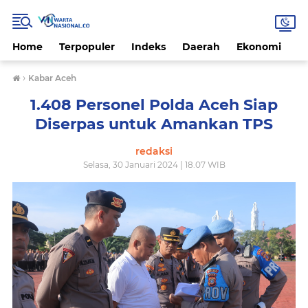
Home
Terpopuler
Indeks
Daerah
Ekonomi
H
›
Kabar Aceh
1.408 Personel Polda Aceh Siap
Diserpas untuk Amankan TPS
redaksi
Selasa, 30 Januari 2024 | 18.07 WIB