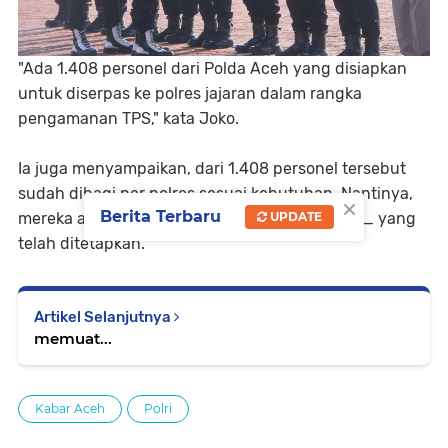
"Ada 1.408 personel dari Polda Aceh yang disiapkan
untuk diserpas ke polres jajaran dalam rangka
pengamanan TPS," kata Joko.
Ia juga menyampaikan, dari 1.408 personel tersebut
sudah dibagi per polres sesuai kebutuhan. Nantinya,
×
Berita Terbaru
mereka akan diberangkatkan sesuai _plotting_ yang
UPDATE
telah ditetapkan.
Artikel Selanjutnya
memuat...
Kabar Aceh
Polri