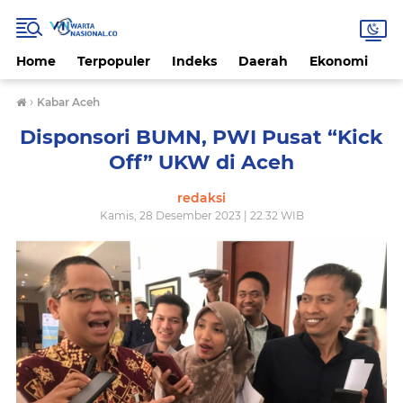
Home
Terpopuler
Indeks
Daerah
Ekonomi
H
›
Kabar Aceh
Disponsori BUMN, PWI Pusat “Kick
Off” UKW di Aceh
redaksi
Kamis, 28 Desember 2023 | 22.32 WIB