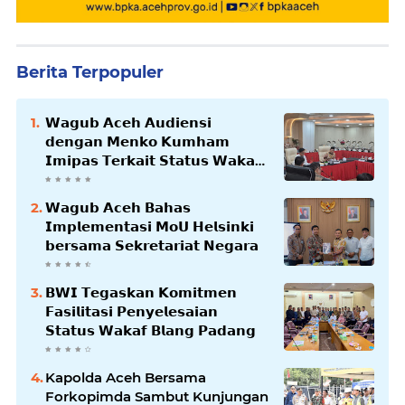
Berita Terpopuler
𝗪𝗮𝗴𝘂𝗯 𝗔𝗰𝗲𝗵 𝗔𝘂𝗱𝗶𝗲𝗻𝘀𝗶
𝗱𝗲𝗻𝗴𝗮𝗻 𝗠𝗲𝗻𝗸𝗼 𝗞𝘂𝗺𝗵𝗮𝗺
𝗜𝗺𝗶𝗽𝗮𝘀 𝗧𝗲𝗿𝗸𝗮𝗶𝘁 𝗦𝘁𝗮𝘁𝘂𝘀 𝗪𝗮𝗸𝗮𝗳
𝗕𝗹𝗮𝗻𝗴𝗽𝗮𝗱𝗮𝗻𝗴
𝗪𝗮𝗴𝘂𝗯 𝗔𝗰𝗲𝗵 𝗕𝗮𝗵𝗮𝘀
𝗜𝗺𝗽𝗹𝗲𝗺𝗲𝗻𝘁𝗮𝘀𝗶 𝗠𝗼𝗨 𝗛𝗲𝗹𝘀𝗶𝗻𝗸𝗶
𝗯𝗲𝗿𝘀𝗮𝗺𝗮 𝗦𝗲𝗸𝗿𝗲𝘁𝗮𝗿𝗶𝗮𝘁 𝗡𝗲𝗴𝗮𝗿𝗮
𝗕𝗪𝗜 𝗧𝗲𝗴𝗮𝘀𝗸𝗮𝗻 𝗞𝗼𝗺𝗶𝘁𝗺𝗲𝗻
𝗙𝗮𝘀𝗶𝗹𝗶𝘁𝗮𝘀𝗶 𝗣𝗲𝗻𝘆𝗲𝗹𝗲𝘀𝗮𝗶𝗮𝗻
𝗦𝘁𝗮𝘁𝘂𝘀 𝗪𝗮𝗸𝗮𝗳 𝗕𝗹𝗮𝗻𝗴 𝗣𝗮𝗱𝗮𝗻𝗴
Kapolda Aceh Bersama
Forkopimda Sambut Kunjungan