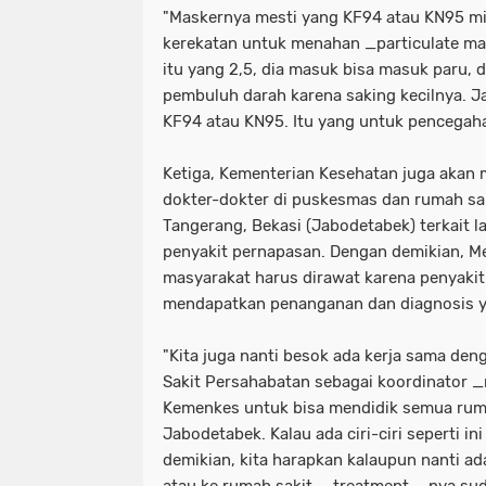
"Maskernya mesti yang KF94 atau KN95 m
kerekatan untuk menahan _particulate ma
itu yang 2,5, dia masuk bisa masuk paru, 
pembuluh darah karena saking kecilnya. J
KF94 atau KN95. Itu yang untuk pencegah
Ketiga, Kementerian Kesehatan juga akan
dokter-dokter di puskesmas dan rumah sak
Tangerang, Bekasi (Jabodetabek) terkait
penyakit pernapasan. Dengan demikian, M
masyarakat harus dirawat karena penyakit
mendapatkan penanganan dan diagnosis 
"Kita juga nanti besok ada kerja sama d
Sakit Persahabatan sebagai koordinator _
Kemenkes untuk bisa mendidik semua rum
Jabodetabek. Kalau ada ciri-ciri seperti i
demikian, kita harapkan kalaupun nanti 
atau ke rumah sakit, _treatment_-nya su