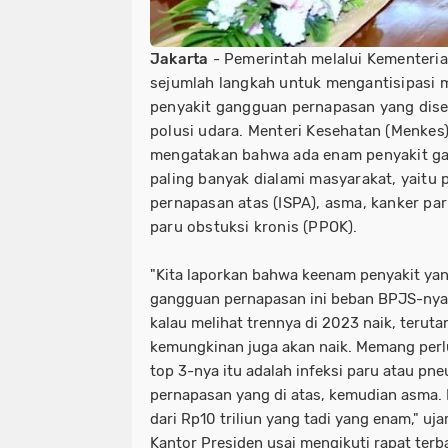
Jakarta
- Pemerintah melalui Kementeri
sejumlah langkah untuk mengantisipasi 
penyakit gangguan pernapasan yang dise
polusi udara. Menteri Kesehatan (Menkes
mengatakan bahwa ada enam penyakit g
paling banyak dialami masyarakat, yaitu 
pernapasan atas (ISPA), asma, kanker par
paru obstuksi kronis (PPOK).
"Kita laporkan bahwa keenam penyakit ya
gangguan pernapasan ini beban BPJS-nya t
kalau melihat trennya di 2023 naik, terut
kemungkinan juga akan naik. Memang perlu
top 3-nya itu adalah infeksi paru atau pne
pernapasan yang di atas, kemudian asma. In
dari Rp10 triliun yang tadi yang enam," uj
Kantor Presiden usai mengikuti rapat terb