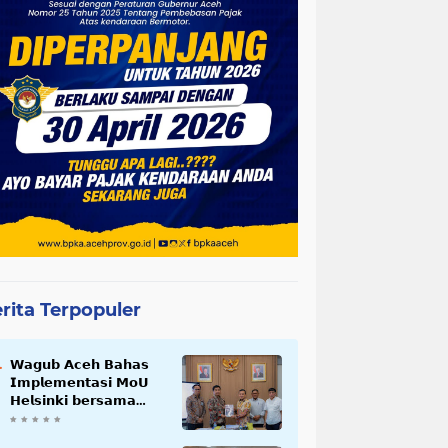
rita Terpopuler
𝗪𝗮𝗴𝘂𝗯 𝗔𝗰𝗲𝗵 𝗕𝗮𝗵𝗮𝘀
𝗜𝗺𝗽𝗹𝗲𝗺𝗲𝗻𝘁𝗮𝘀𝗶 𝗠𝗼𝗨
𝗛𝗲𝗹𝘀𝗶𝗻𝗸𝗶 𝗯𝗲𝗿𝘀𝗮𝗺𝗮
𝗦𝗲𝗸𝗿𝗲𝘁𝗮𝗿𝗶𝗮𝘁 𝗡𝗲𝗴𝗮𝗿𝗮