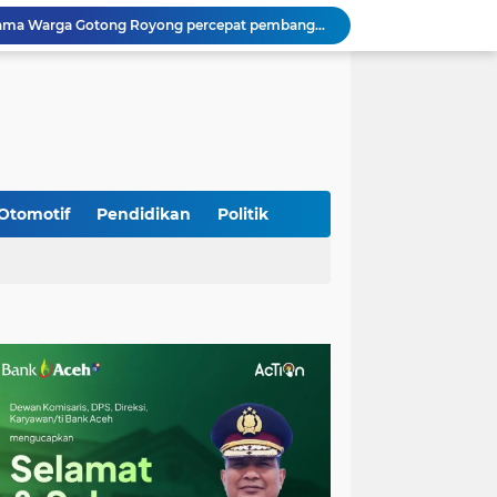
Babinsa Sukamakmur Tanamkan Semangat Belajar, Hadir Langsung di SMAN 1 untuk Motivasi Siswa
Jaga Stabilitas Wilayah, Koramil Montasik Intensifkan Patroli Keamanan di Desa Binaan
Pimpin Upacara Pembaretan 65 Bintara Remaja Brimob, Kapolda Aceh: Baret Adalah Simbol Kehormatan
Kodim 0108/Agara Bersama Warga Percepat Pemasangan Tiang Pylon Jembatan Gantung di Desa Lawe Ger-Ger Aceh Tenggara
Rp 2,5 Triliun Dana Kementan untuk Bencana, Pemerintah Aceh kelola Rp 9,7 M
Meriahkan HUT Ke-81 Kemerdekaan RI, Polda Aceh Gelar Lomba Memasak Nasi Goreng dan Aneka Minuman
Babinsa Simpang Tiga Monitoring Harga Sembako, Pastikan Stabilitas dan Ketersediaan Bahan Pokok
Babinsa Lembah Seulawah Perkuat Sinergi dengan Tenaga Pendidik, Tekankan Pencegahan Kenakalan Remaja dan Bahaya Narkoba
Otomotif
Pendidikan
Politik
Perkuat Kamtibmas, Babinsa Kuta Cot Glie Aktif Komsos Ajak Warga Jaga Ketertiban Desa
Kodim 0108/Agara Bersama Warga Gotong Royong percepat pembangunan Jembatan Gantung di Desa Gulo Aceh Tenggara