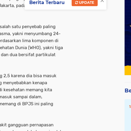
×
Berita Terbaru
UPDATE
akarta, pada Senin, 28
salah satu penyebab paling
 asma, yakni menyumbang 24-
berdasarkan lima komponen di
ehatan Dunia (WHO), yakni tiga
, dan dua bersifat partikulat
g 2,5 karena dia bisa masuk
ang menyebabkan kenapa
 di kesehatan memang kita
Be
 masuk sampai dalam,
emang di BPJS ini paling
akit gangguan pernapasan