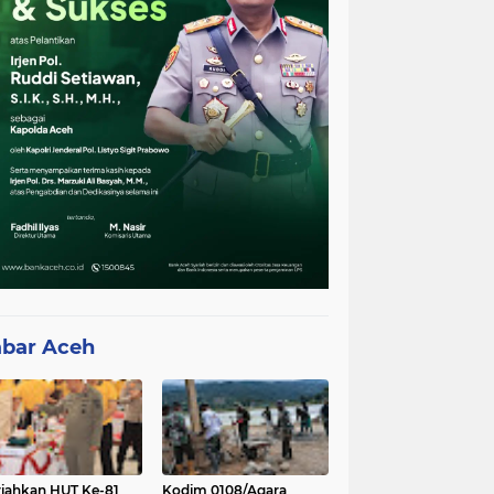
bar Aceh
iahkan HUT Ke-81
Kodim 0108/Agara