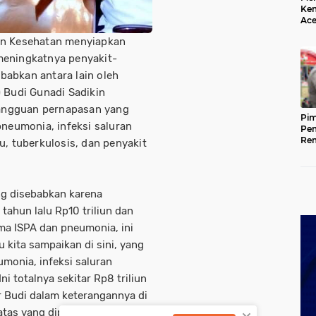
Kem
Ace
Mem
an Kesehatan menyiapkan
da
meningkatnya penyakit-
babkan antara lain oleh
) Budi Gunadi Sadikin
angguan pernapasan yang
Pim
pneumonia, infeksi saluran
Pem
Rem
u, tuberkulosis, dan penyakit
Kap
Ada
Ke
ng disebabkan karena
ahun lalu Rp10 triliun dan
ama ISPA dan pneumonia, ini
 kita sampaikan di sini, yang
umonia, infeksi saluran
i totalnya sekitar Rp8 triliun
ar Budi dalam keterangannya di
atas yang dipimpin oleh