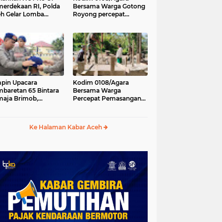
erdekaan RI, Polda
Bersama Warga Gotong
h Gelar Lomba
Royong percepat
asak Nasi Goreng
pembangunan
n Aneka Minuman
Jembatan Gantung di
Desa Gulo Aceh
Tenggara
pin Upacara
Kodim 0108/Agara
baretan 65 Bintara
Bersama Warga
aja Brimob,
Percepat Pemasangan
olda Aceh: Baret
Tiang Pylon Jembatan
lah Simbol
Gantung di Desa Lawe
hormatan
Ger-Ger Aceh Tenggara
Ke Halaman Kabar Aceh