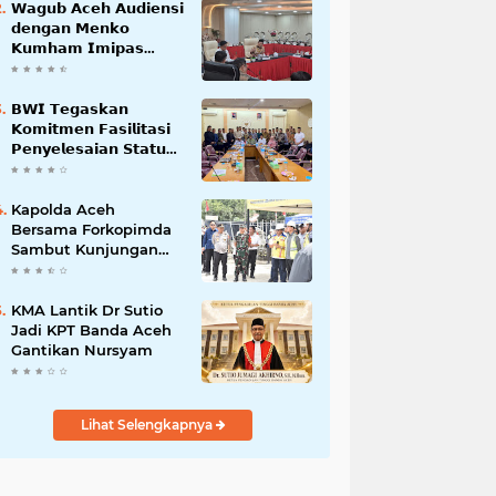
𝗪𝗮𝗴𝘂𝗯 𝗔𝗰𝗲𝗵 𝗔𝘂𝗱𝗶𝗲𝗻𝘀𝗶
𝗱𝗲𝗻𝗴𝗮𝗻 𝗠𝗲𝗻𝗸𝗼
𝗞𝘂𝗺𝗵𝗮𝗺 𝗜𝗺𝗶𝗽𝗮𝘀
𝗧𝗲𝗿𝗸𝗮𝗶𝘁 𝗦𝘁𝗮𝘁𝘂𝘀 𝗪𝗮𝗸𝗮𝗳
𝗕𝗹𝗮𝗻𝗴𝗽𝗮𝗱𝗮𝗻𝗴
𝗕𝗪𝗜 𝗧𝗲𝗴𝗮𝘀𝗸𝗮𝗻
𝗞𝗼𝗺𝗶𝘁𝗺𝗲𝗻 𝗙𝗮𝘀𝗶𝗹𝗶𝘁𝗮𝘀𝗶
𝗣𝗲𝗻𝘆𝗲𝗹𝗲𝘀𝗮𝗶𝗮𝗻 𝗦𝘁𝗮𝘁𝘂𝘀
𝗪𝗮𝗸𝗮𝗳 𝗕𝗹𝗮𝗻𝗴 𝗣𝗮𝗱𝗮𝗻𝗴
Kapolda Aceh
Bersama Forkopimda
Sambut Kunjungan
Kerja Wakil Presiden
RI di Kabupaten
Bireuen
KMA Lantik Dr Sutio
Jadi KPT Banda Aceh
Gantikan Nursyam
Lihat Selengkapnya