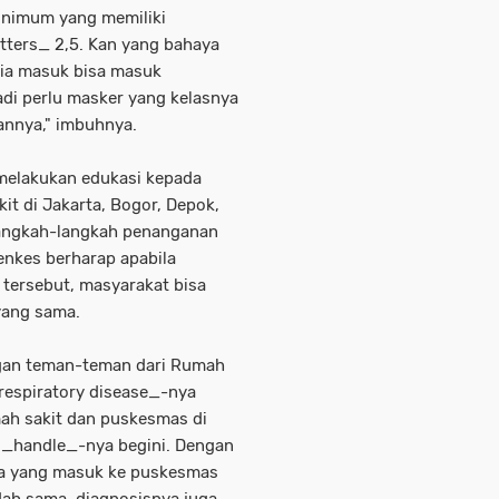
inimum yang memiliki
tters_ 2,5. Kan yang bahaya
dia masuk bisa masuk
adi perlu masker yang kelasnya
annya," imbuhnya.
 melakukan edukasi kepada
it di Jakarta, Bogor, Depok,
 langkah-langkah penanganan
enkes berharap apabila
 tersebut, masyarakat bisa
yang sama.
engan teman-teman dari Rumah
respiratory disease_-nya
ah sakit dan puskesmas di
ni _handle_-nya begini. Dengan
ada yang masuk ke puskesmas
dah sama, diagnosisnya juga