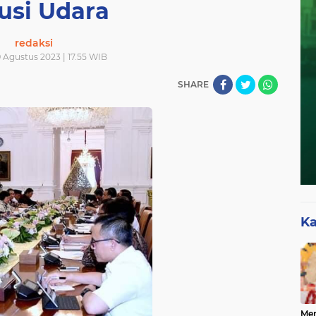
usi Udara
redaksi
9 Agustus 2023 | 17.55 WIB
SHARE
Ka
Mer