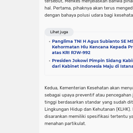
tersebut, Menkes menjelaskan bahwa pih
hal. Pertama, pihaknya akan terus menged
dengan bahaya polusi udara bagi kesehata
Lihat juga
Panglima TNI H Agus Subianto SE M
Kehormatan Hiu Kencana Kepada Pr
atas KRI RJW-992
Presiden Jokowi Pimpin Sidang Kabi
dari Kabinet Indonesia Maju di Ista
Kedua, Kementerian Kesehatan akan men
sebagai upaya preventif atau pencegahan j
tinggi berdasarkan standar yang sudah di
Lingkungan Hidup dan Kehutanan (KLHK).
disarankan memiliki spesifikasi tertentu 
menahan partikulat.