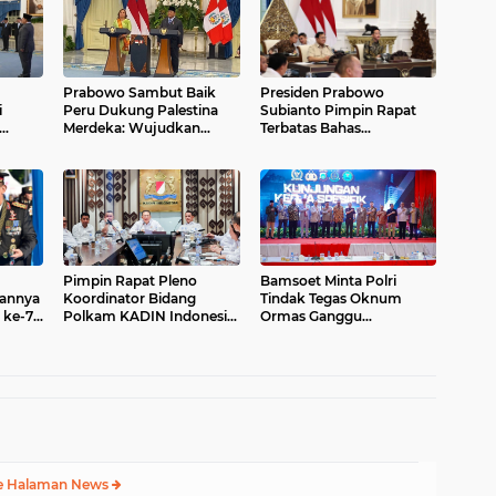
Prabowo Sambut Baik
Presiden Prabowo
i
Peru Dukung Palestina
Subianto Pimpin Rapat
Merdeka: Wujudkan
Terbatas Bahas
Solusi 2 Negara
perkembangan KEK
bersama sejumlah
Menteri Kabinet
Pimpin Rapat Pleno
Bamsoet Minta Polri
lannya
Koordinator Bidang
Tindak Tegas Oknum
 ke-79
Polkam KADIN Indonesia,
Ormas Ganggu
Tahun
Bamsoet Tegaskan Ini
Keamanan dan Investasi
e Halaman News