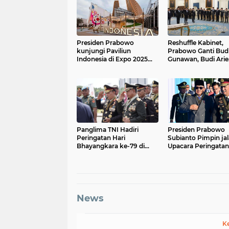
Presiden Prabowo
Reshuffle Kabinet,
kunjungi Paviliun
Prabowo Ganti Bud
Indonesia di Expo 2025
Gunawan, Budi Arie
Osaka
hingga Sri Mulyani
Panglima TNI Hadiri
Presiden Prabowo
Peringatan Hari
Subianto Pimpin ja
Bhayangkara ke-79 di
Upacara Peringatan
Silang Monas
Hari Bhayangkara 
2025
News
K