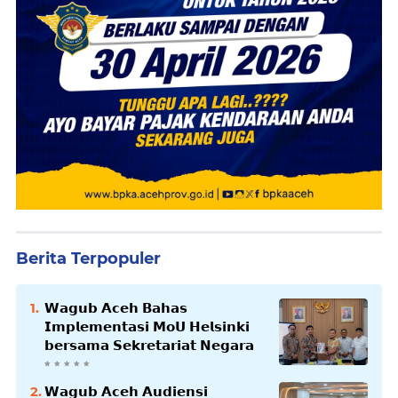
Berita Terpopuler
𝗪𝗮𝗴𝘂𝗯 𝗔𝗰𝗲𝗵 𝗕𝗮𝗵𝗮𝘀
𝗜𝗺𝗽𝗹𝗲𝗺𝗲𝗻𝘁𝗮𝘀𝗶 𝗠𝗼𝗨 𝗛𝗲𝗹𝘀𝗶𝗻𝗸𝗶
𝗯𝗲𝗿𝘀𝗮𝗺𝗮 𝗦𝗲𝗸𝗿𝗲𝘁𝗮𝗿𝗶𝗮𝘁 𝗡𝗲𝗴𝗮𝗿𝗮
𝗪𝗮𝗴𝘂𝗯 𝗔𝗰𝗲𝗵 𝗔𝘂𝗱𝗶𝗲𝗻𝘀𝗶