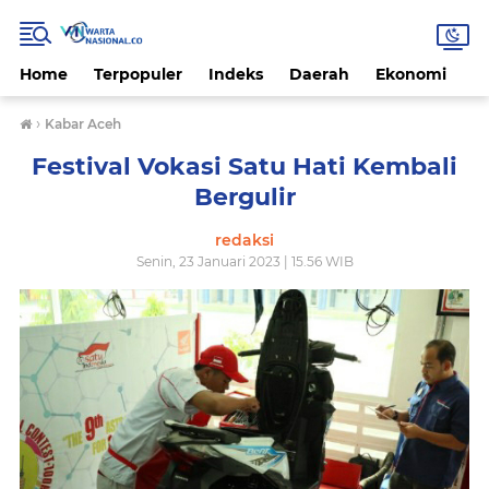
Home
Terpopuler
Indeks
Daerah
Ekonomi
H
›
Kabar Aceh
Festival Vokasi Satu Hati Kembali
Bergulir
redaksi
Senin, 23 Januari 2023 | 15.56 WIB