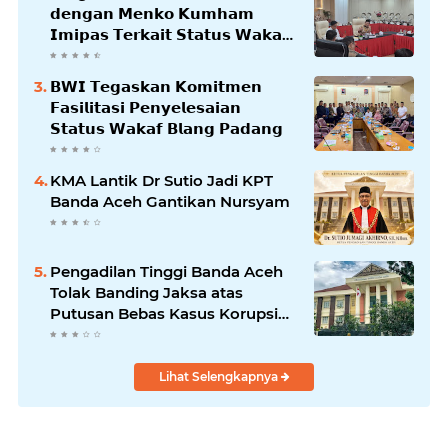
𝗱𝗲𝗻𝗴𝗮𝗻 𝗠𝗲𝗻𝗸𝗼 𝗞𝘂𝗺𝗵𝗮𝗺
𝗜𝗺𝗶𝗽𝗮𝘀 𝗧𝗲𝗿𝗸𝗮𝗶𝘁 𝗦𝘁𝗮𝘁𝘂𝘀 𝗪𝗮𝗸𝗮𝗳
𝗕𝗹𝗮𝗻𝗴𝗽𝗮𝗱𝗮𝗻𝗴
𝗕𝗪𝗜 𝗧𝗲𝗴𝗮𝘀𝗸𝗮𝗻 𝗞𝗼𝗺𝗶𝘁𝗺𝗲𝗻
𝗙𝗮𝘀𝗶𝗹𝗶𝘁𝗮𝘀𝗶 𝗣𝗲𝗻𝘆𝗲𝗹𝗲𝘀𝗮𝗶𝗮𝗻
𝗦𝘁𝗮𝘁𝘂𝘀 𝗪𝗮𝗸𝗮𝗳 𝗕𝗹𝗮𝗻𝗴 𝗣𝗮𝗱𝗮𝗻𝗴
KMA Lantik Dr Sutio Jadi KPT
Banda Aceh Gantikan Nursyam
Pengadilan Tinggi Banda Aceh
Tolak Banding Jaksa atas
Putusan Bebas Kasus Korupsi
Wastafel
Lihat Selengkapnya