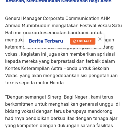
Amanah, Menumbuhkan Keberkahan Bagi Aceh
General Manager Corporate Communication AHM
Ahmad Muhibbuddin mengatakan Festival Vokasi Satu
Hati merupakan kesempatan bagi kami untuk
×
mengukur dan mengevaluasi hasil pengembangan
Berita Terbaru
UPDATE
keterampilan siswa dan tenaga pengajar di bidang
vokasi. Kegiatan ini juga akan memberikan aprisiasi
kepada mereka yang berprestasi dan terbaik dalam
Kontes Keterampilan Astra Honda untuk Sekolah
Vokasi yang akan mengedepankan sisi pengetahuan
teknis sepeda motor Honda.
”Dengan semangat Sinergi Bagi Negeri, kami terus
berkomitmen untuk menghasilkan generasi unggul di
bidang vokasi dengan terus berupaya mendorong
hadirnya pendidikan berkualitas dengan tenaga ajar
yang kompeten dengan dukungan sarana fasilitas