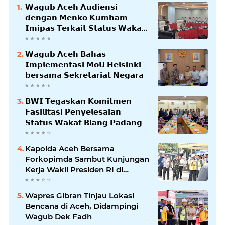
𝗪𝗮𝗴𝘂𝗯 𝗔𝗰𝗲𝗵 𝗔𝘂𝗱𝗶𝗲𝗻𝘀𝗶
𝗱𝗲𝗻𝗴𝗮𝗻 𝗠𝗲𝗻𝗸𝗼 𝗞𝘂𝗺𝗵𝗮𝗺
𝗜𝗺𝗶𝗽𝗮𝘀 𝗧𝗲𝗿𝗸𝗮𝗶𝘁 𝗦𝘁𝗮𝘁𝘂𝘀 𝗪𝗮𝗸𝗮𝗳
𝗕𝗹𝗮𝗻𝗴𝗽𝗮𝗱𝗮𝗻𝗴
𝗪𝗮𝗴𝘂𝗯 𝗔𝗰𝗲𝗵 𝗕𝗮𝗵𝗮𝘀
𝗜𝗺𝗽𝗹𝗲𝗺𝗲𝗻𝘁𝗮𝘀𝗶 𝗠𝗼𝗨 𝗛𝗲𝗹𝘀𝗶𝗻𝗸𝗶
𝗯𝗲𝗿𝘀𝗮𝗺𝗮 𝗦𝗲𝗸𝗿𝗲𝘁𝗮𝗿𝗶𝗮𝘁 𝗡𝗲𝗴𝗮𝗿𝗮
𝗕𝗪𝗜 𝗧𝗲𝗴𝗮𝘀𝗸𝗮𝗻 𝗞𝗼𝗺𝗶𝘁𝗺𝗲𝗻
𝗙𝗮𝘀𝗶𝗹𝗶𝘁𝗮𝘀𝗶 𝗣𝗲𝗻𝘆𝗲𝗹𝗲𝘀𝗮𝗶𝗮𝗻
𝗦𝘁𝗮𝘁𝘂𝘀 𝗪𝗮𝗸𝗮𝗳 𝗕𝗹𝗮𝗻𝗴 𝗣𝗮𝗱𝗮𝗻𝗴
Kapolda Aceh Bersama
Forkopimda Sambut Kunjungan
Kerja Wakil Presiden RI di
Kabupaten Bireuen
Wapres Gibran Tinjau Lokasi
Bencana di Aceh, Didampingi
Wagub Dek Fadh