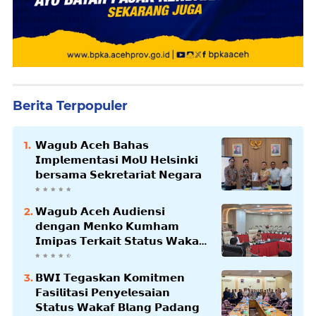
Berita Terpopuler
𝗪𝗮𝗴𝘂𝗯 𝗔𝗰𝗲𝗵 𝗕𝗮𝗵𝗮𝘀
𝗜𝗺𝗽𝗹𝗲𝗺𝗲𝗻𝘁𝗮𝘀𝗶 𝗠𝗼𝗨 𝗛𝗲𝗹𝘀𝗶𝗻𝗸𝗶
𝗯𝗲𝗿𝘀𝗮𝗺𝗮 𝗦𝗲𝗸𝗿𝗲𝘁𝗮𝗿𝗶𝗮𝘁 𝗡𝗲𝗴𝗮𝗿𝗮
𝗪𝗮𝗴𝘂𝗯 𝗔𝗰𝗲𝗵 𝗔𝘂𝗱𝗶𝗲𝗻𝘀𝗶
𝗱𝗲𝗻𝗴𝗮𝗻 𝗠𝗲𝗻𝗸𝗼 𝗞𝘂𝗺𝗵𝗮𝗺
𝗜𝗺𝗶𝗽𝗮𝘀 𝗧𝗲𝗿𝗸𝗮𝗶𝘁 𝗦𝘁𝗮𝘁𝘂𝘀 𝗪𝗮𝗸𝗮𝗳
𝗕𝗹𝗮𝗻𝗴𝗽𝗮𝗱𝗮𝗻𝗴
𝗕𝗪𝗜 𝗧𝗲𝗴𝗮𝘀𝗸𝗮𝗻 𝗞𝗼𝗺𝗶𝘁𝗺𝗲𝗻
𝗙𝗮𝘀𝗶𝗹𝗶𝘁𝗮𝘀𝗶 𝗣𝗲𝗻𝘆𝗲𝗹𝗲𝘀𝗮𝗶𝗮𝗻
𝗦𝘁𝗮𝘁𝘂𝘀 𝗪𝗮𝗸𝗮𝗳 𝗕𝗹𝗮𝗻𝗴 𝗣𝗮𝗱𝗮𝗻𝗴