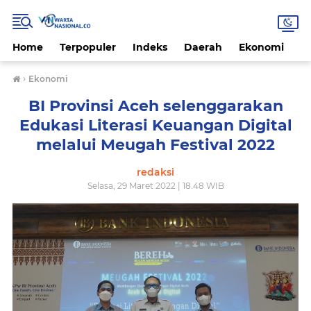
Home
Terpopuler
Indeks
Daerah
Ekonomi
H
›
Ekonomi
BI Provinsi Aceh selenggarakan
Edukasi Literasi Keuangan Digital
melalui Meugah Festival 2022
redaksi
Selasa, 29 Maret 2022 | 18.48 WIB