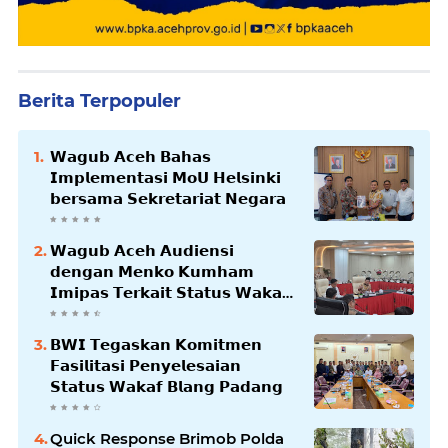
Berita Terpopuler
𝗪𝗮𝗴𝘂𝗯 𝗔𝗰𝗲𝗵 𝗕𝗮𝗵𝗮𝘀
𝗜𝗺𝗽𝗹𝗲𝗺𝗲𝗻𝘁𝗮𝘀𝗶 𝗠𝗼𝗨 𝗛𝗲𝗹𝘀𝗶𝗻𝗸𝗶
𝗯𝗲𝗿𝘀𝗮𝗺𝗮 𝗦𝗲𝗸𝗿𝗲𝘁𝗮𝗿𝗶𝗮𝘁 𝗡𝗲𝗴𝗮𝗿𝗮
𝗪𝗮𝗴𝘂𝗯 𝗔𝗰𝗲𝗵 𝗔𝘂𝗱𝗶𝗲𝗻𝘀𝗶
𝗱𝗲𝗻𝗴𝗮𝗻 𝗠𝗲𝗻𝗸𝗼 𝗞𝘂𝗺𝗵𝗮𝗺
𝗜𝗺𝗶𝗽𝗮𝘀 𝗧𝗲𝗿𝗸𝗮𝗶𝘁 𝗦𝘁𝗮𝘁𝘂𝘀 𝗪𝗮𝗸𝗮𝗳
𝗕𝗹𝗮𝗻𝗴𝗽𝗮𝗱𝗮𝗻𝗴
𝗕𝗪𝗜 𝗧𝗲𝗴𝗮𝘀𝗸𝗮𝗻 𝗞𝗼𝗺𝗶𝘁𝗺𝗲𝗻
𝗙𝗮𝘀𝗶𝗹𝗶𝘁𝗮𝘀𝗶 𝗣𝗲𝗻𝘆𝗲𝗹𝗲𝘀𝗮𝗶𝗮𝗻
𝗦𝘁𝗮𝘁𝘂𝘀 𝗪𝗮𝗸𝗮𝗳 𝗕𝗹𝗮𝗻𝗴 𝗣𝗮𝗱𝗮𝗻𝗴
Quick Response Brimob Polda