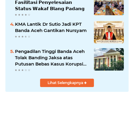
𝗙𝗮𝘀𝗶𝗹𝗶𝘁𝗮𝘀𝗶 𝗣𝗲𝗻𝘆𝗲𝗹𝗲𝘀𝗮𝗶𝗮𝗻
𝗦𝘁𝗮𝘁𝘂𝘀 𝗪𝗮𝗸𝗮𝗳 𝗕𝗹𝗮𝗻𝗴 𝗣𝗮𝗱𝗮𝗻𝗴
KMA Lantik Dr Sutio Jadi KPT
Banda Aceh Gantikan Nursyam
Pengadilan Tinggi Banda Aceh
Tolak Banding Jaksa atas
Putusan Bebas Kasus Korupsi
Wastafel
Lihat Selengkapnya