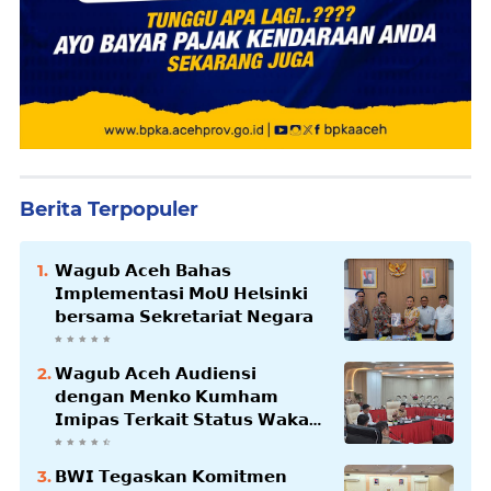
Berita Terpopuler
𝗪𝗮𝗴𝘂𝗯 𝗔𝗰𝗲𝗵 𝗕𝗮𝗵𝗮𝘀
𝗜𝗺𝗽𝗹𝗲𝗺𝗲𝗻𝘁𝗮𝘀𝗶 𝗠𝗼𝗨 𝗛𝗲𝗹𝘀𝗶𝗻𝗸𝗶
𝗯𝗲𝗿𝘀𝗮𝗺𝗮 𝗦𝗲𝗸𝗿𝗲𝘁𝗮𝗿𝗶𝗮𝘁 𝗡𝗲𝗴𝗮𝗿𝗮
𝗪𝗮𝗴𝘂𝗯 𝗔𝗰𝗲𝗵 𝗔𝘂𝗱𝗶𝗲𝗻𝘀𝗶
𝗱𝗲𝗻𝗴𝗮𝗻 𝗠𝗲𝗻𝗸𝗼 𝗞𝘂𝗺𝗵𝗮𝗺
𝗜𝗺𝗶𝗽𝗮𝘀 𝗧𝗲𝗿𝗸𝗮𝗶𝘁 𝗦𝘁𝗮𝘁𝘂𝘀 𝗪𝗮𝗸𝗮𝗳
𝗕𝗹𝗮𝗻𝗴𝗽𝗮𝗱𝗮𝗻𝗴
𝗕𝗪𝗜 𝗧𝗲𝗴𝗮𝘀𝗸𝗮𝗻 𝗞𝗼𝗺𝗶𝘁𝗺𝗲𝗻