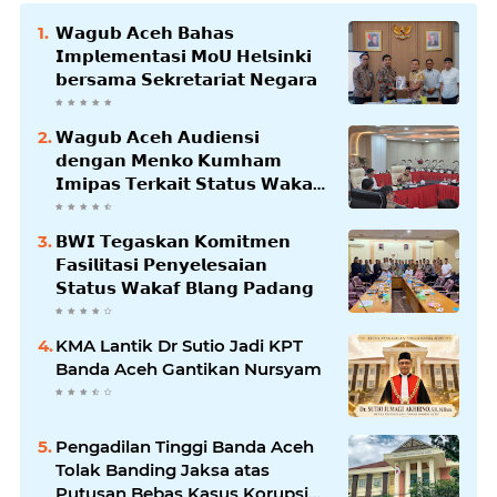
𝗪𝗮𝗴𝘂𝗯 𝗔𝗰𝗲𝗵 𝗕𝗮𝗵𝗮𝘀
𝗜𝗺𝗽𝗹𝗲𝗺𝗲𝗻𝘁𝗮𝘀𝗶 𝗠𝗼𝗨 𝗛𝗲𝗹𝘀𝗶𝗻𝗸𝗶
𝗯𝗲𝗿𝘀𝗮𝗺𝗮 𝗦𝗲𝗸𝗿𝗲𝘁𝗮𝗿𝗶𝗮𝘁 𝗡𝗲𝗴𝗮𝗿𝗮
𝗪𝗮𝗴𝘂𝗯 𝗔𝗰𝗲𝗵 𝗔𝘂𝗱𝗶𝗲𝗻𝘀𝗶
𝗱𝗲𝗻𝗴𝗮𝗻 𝗠𝗲𝗻𝗸𝗼 𝗞𝘂𝗺𝗵𝗮𝗺
𝗜𝗺𝗶𝗽𝗮𝘀 𝗧𝗲𝗿𝗸𝗮𝗶𝘁 𝗦𝘁𝗮𝘁𝘂𝘀 𝗪𝗮𝗸𝗮𝗳
𝗕𝗹𝗮𝗻𝗴𝗽𝗮𝗱𝗮𝗻𝗴
𝗕𝗪𝗜 𝗧𝗲𝗴𝗮𝘀𝗸𝗮𝗻 𝗞𝗼𝗺𝗶𝘁𝗺𝗲𝗻
𝗙𝗮𝘀𝗶𝗹𝗶𝘁𝗮𝘀𝗶 𝗣𝗲𝗻𝘆𝗲𝗹𝗲𝘀𝗮𝗶𝗮𝗻
𝗦𝘁𝗮𝘁𝘂𝘀 𝗪𝗮𝗸𝗮𝗳 𝗕𝗹𝗮𝗻𝗴 𝗣𝗮𝗱𝗮𝗻𝗴
KMA Lantik Dr Sutio Jadi KPT
Banda Aceh Gantikan Nursyam
Pengadilan Tinggi Banda Aceh
Tolak Banding Jaksa atas
Putusan Bebas Kasus Korupsi